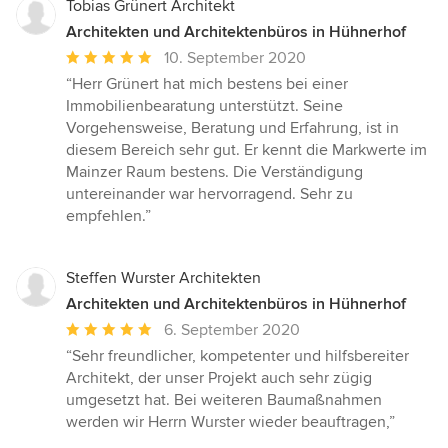
Sternen
Tobias Grünert Architekt
Architekten und Architektenbüros in Hühnerhof
Durchschnittliche
10. September 2020
Bewertung:
“Herr Grünert hat mich bestens bei einer
5
Immobilienbearatung unterstützt. Seine
von
Vorgehensweise, Beratung und Erfahrung, ist in
5
diesem Bereich sehr gut. Er kennt die Markwerte im
Sternen
Mainzer Raum bestens. Die Verständigung
untereinander war hervorragend. Sehr zu
empfehlen.”
Steffen Wurster Architekten
Architekten und Architektenbüros in Hühnerhof
Durchschnittliche
6. September 2020
Bewertung:
“Sehr freundlicher, kompetenter und hilfsbereiter
5
Architekt, der unser Projekt auch sehr zügig
von
umgesetzt hat. Bei weiteren Baumaßnahmen
5
werden wir Herrn Wurster wieder beauftragen,”
Sternen