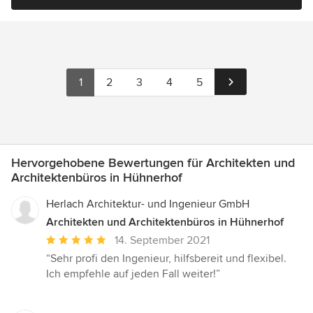
1
2
3
4
5
Hervorgehobene Bewertungen für Architekten und
Architektenbüros in Hühnerhof
Herlach Architektur- und Ingenieur GmbH
Architekten und Architektenbüros in Hühnerhof
Durchschnittliche
14. September 2021
Bewertung:
“Sehr profi den Ingenieur, hilfsbereit und flexibel.
5
Ich empfehle auf jeden Fall weiter!”
von
5