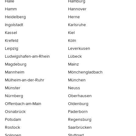
Halle
Hamburg
Hamm
Hannover
Heidelberg
Herne
Ingolstadt
Karlsruhe
Kassel
Kiel
Krefeld
Köln
Leipzig
Leverkusen
Ludwigshafen-am-Rhein
Lübeck
Magdeburg
Mainz
Mannheim
Mönchen­gladbach
Mülheim-an-der-Ruhr
München
Münster
Neuss
Nürnberg
Oberhausen
Offenbach-am-Main
Oldenburg
Osnabrück
Paderborn
Potsdam
Regensburg
Rostock
Saarbrücken
Solingen
Stuttgart