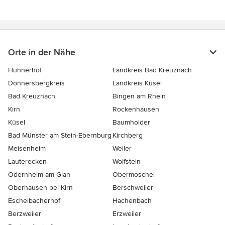
Orte in der Nähe
Hühnerhof
Landkreis Bad Kreuznach
Donnersbergkreis
Landkreis Kusel
Bad Kreuznach
Bingen am Rhein
Kirn
Rockenhausen
Küsel
Baumholder
Bad Münster am Stein-Ebernburg
Kirchberg
Meisenheim
Weiler
Lauterecken
Wolfstein
Odernheim am Glan
Obermoschel
Oberhausen bei Kirn
Berschweiler
Eschelbacherhof
Hachenbach
Berzweiler
Erzweiler