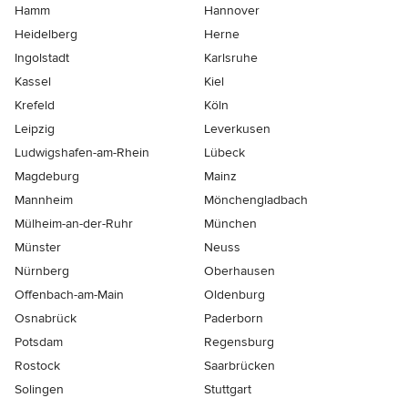
Hamm
Hannover
Heidelberg
Herne
Ingolstadt
Karlsruhe
Kassel
Kiel
Krefeld
Köln
Leipzig
Leverkusen
Ludwigshafen-am-Rhein
Lübeck
Magdeburg
Mainz
Mannheim
Mönchen­gladbach
Mülheim-an-der-Ruhr
München
Münster
Neuss
Nürnberg
Oberhausen
Offenbach-am-Main
Oldenburg
Osnabrück
Paderborn
Potsdam
Regensburg
Rostock
Saarbrücken
Solingen
Stuttgart