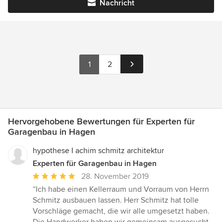
Nachricht
1
2
Hervorgehobene Bewertungen für Experten für
Garagenbau in Hagen
hypothese I achim schmitz architektur
Experten für Garagenbau in Hagen
Durchschnittliche
28. November 2019
Bewertung:
“Ich habe einen Kellerraum und Vorraum von Herrn
5
Schmitz ausbauen lassen. Herr Schmitz hat tolle
von
Vorschläge gemacht, die wir alle umgesetzt haben.
5