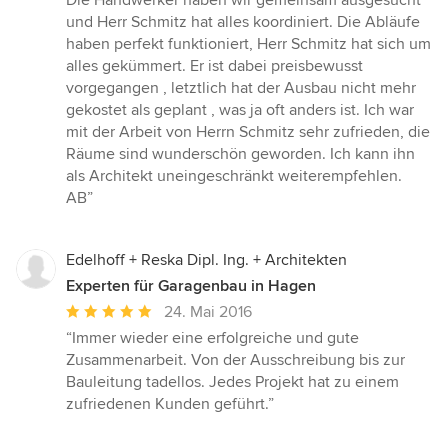
Die Handwerker haben wir gemeinsam ausgesucht
Sternen
und Herr Schmitz hat alles koordiniert. Die Abläufe
haben perfekt funktioniert, Herr Schmitz hat sich um
alles gekümmert. Er ist dabei preisbewusst
vorgegangen , letztlich hat der Ausbau nicht mehr
gekostet als geplant , was ja oft anders ist. Ich war
mit der Arbeit von Herrn Schmitz sehr zufrieden, die
Räume sind wunderschön geworden. Ich kann ihn
als Architekt uneingeschränkt weiterempfehlen.
AB”
Edelhoff + Reska Dipl. Ing. + Architekten
Experten für Garagenbau in Hagen
Durchschnittliche
24. Mai 2016
Bewertung:
“Immer wieder eine erfolgreiche und gute
5
Zusammenarbeit. Von der Ausschreibung bis zur
von
Bauleitung tadellos. Jedes Projekt hat zu einem
5
zufriedenen Kunden geführt.”
Sternen