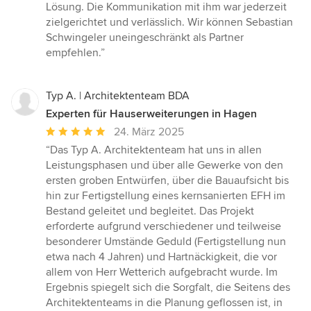
Lösung. Die Kommunikation mit ihm war jederzeit
zielgerichtet und verlässlich. Wir können Sebastian
Schwingeler uneingeschränkt als Partner
empfehlen.”
Typ A. | Architektenteam BDA
Experten für Hauserweiterungen in Hagen
Durchschnittliche
24. März 2025
Bewertung:
“Das Typ A. Architektenteam hat uns in allen
5
Leistungsphasen und über alle Gewerke von den
von
ersten groben Entwürfen, über die Bauaufsicht bis
5
hin zur Fertigstellung eines kernsanierten EFH im
Sternen
Bestand geleitet und begleitet. Das Projekt
erforderte aufgrund verschiedener und teilweise
besonderer Umstände Geduld (Fertigstellung nun
etwa nach 4 Jahren) und Hartnäckigkeit, die vor
allem von Herr Wetterich aufgebracht wurde. Im
Ergebnis spiegelt sich die Sorgfalt, die Seitens des
Architektenteams in die Planung geflossen ist, in