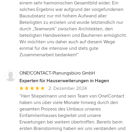
einem sehr harmonischen Gesamtbild wider. Ein
solches Ergebnis war aufgrund der vorgefundenen
Bausubstanz nur mit hohem Aufwand aller
Beteiligten zu erzielen und wurde letztendlich nur
durch „Teamwork“ zwischen Architekten, den
beteiligten Handwerkern und Bauherren ermöglicht.
Wir möchten uns daher auch auf diesem Wege
einmal für die intensive und stets gute
Zusammenarbeit bedanken!”
ONE!CONTACT-Planungsbüro GmbH
Experten für Hauserweiterungen in Hagen
Durchschnittliche
2. Dezember 2024
Bewertung:
“Herr Stiepelmann und sein Team von One!Contact
5
haben uns über viele Monate hinweg durch den
von
gesamten Prozess des Umbaus unseres
5
Einfamilienhauses begleitet und unsere
Sternen
Erwartungen bei weitem übertroffen. Bereits beim
ersten Brainstorming haben wir uns verstanden und