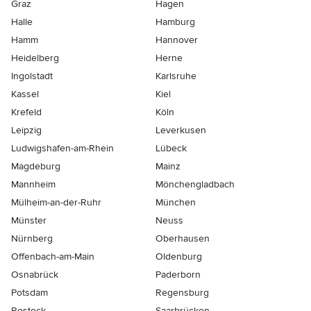
Graz
Hagen
Halle
Hamburg
Hamm
Hannover
Heidelberg
Herne
Ingolstadt
Karlsruhe
Kassel
Kiel
Krefeld
Köln
Leipzig
Leverkusen
Ludwigshafen-am-Rhein
Lübeck
Magdeburg
Mainz
Mannheim
Mönchen­gladbach
Mülheim-an-der-Ruhr
München
Münster
Neuss
Nürnberg
Oberhausen
Offenbach-am-Main
Oldenburg
Osnabrück
Paderborn
Potsdam
Regensburg
Rostock
Saarbrücken