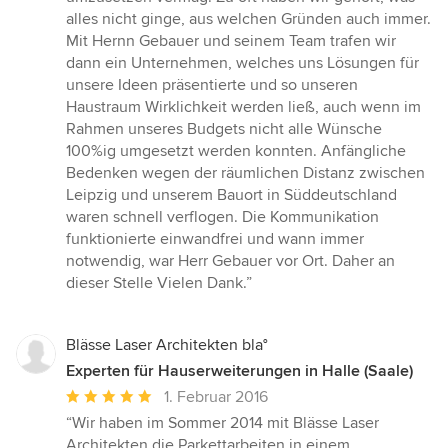
5
alles nicht ginge, aus welchen Gründen auch immer.
Sternen
Mit Hernn Gebauer und seinem Team trafen wir
dann ein Unternehmen, welches uns Lösungen für
unsere Ideen präsentierte und so unseren
Haustraum Wirklichkeit werden ließ, auch wenn im
Rahmen unseres Budgets nicht alle Wünsche
100%ig umgesetzt werden konnten. Anfängliche
Bedenken wegen der räumlichen Distanz zwischen
Leipzig und unserem Bauort in Süddeutschland
waren schnell verflogen. Die Kommunikation
funktionierte einwandfrei und wann immer
notwendig, war Herr Gebauer vor Ort. Daher an
dieser Stelle Vielen Dank.”
Blässe Laser Architekten bla°
Experten für Hauserweiterungen in Halle (Saale)
Durchschnittliche
1. Februar 2016
Bewertung:
“Wir haben im Sommer 2014 mit Blässe Laser
5
Architekten die Parkettarbeiten in einem