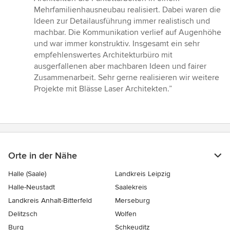
von
Mehrfamilienhausneubau realisiert. Dabei waren die
5
Ideen zur Detailausführung immer realistisch und
Sternen
machbar. Die Kommunikation verlief auf Augenhöhe
und war immer konstruktiv. Insgesamt ein sehr
empfehlenswertes Architekturbüro mit
ausgerfallenen aber machbaren Ideen und fairer
Zusammenarbeit. Sehr gerne realisieren wir weitere
Projekte mit Blässe Laser Architekten.”
Orte in der Nähe
Halle (Saale)
Landkreis Leipzig
Halle-Neustadt
Saalekreis
Landkreis Anhalt-Bitterfeld
Merseburg
Delitzsch
Wolfen
Burg
Schkeuditz