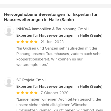
Hervorgehobene Bewertungen für Experten für
Hauserweiterungen in Halle (Saale)
INNOVA Immobilien & Bauplanung GmbH
Experten für Hauserweiterungen in Halle (Saale)
Durchschnittliche
21. Juni 2023
Bewertung:
“Im Großen und Ganzen sehr zufrieden mit der
5
Planung unseres Traumhauses, zudem auch sehr
von
kooperationsbereit. Wir können es nur
5
weiterempfehlen.”
Sternen
SG Projekt GmbH
Experten für Hauserweiterungen in Halle (Saale)
Durchschnittliche
7. Oktober 2020
Bewertung:
“Lange haben wir einen Architekten gesucht, der
5
unsere sicher nicht alltäglichen Wünsche
von
umzusetzen vermag. Zu oft haben wir gehört, was