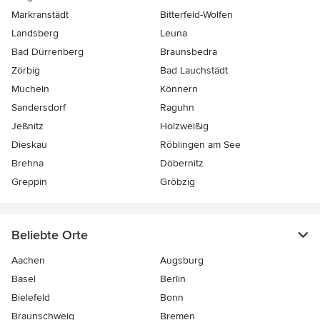
Markranstädt
Bitterfeld-Wolfen
Landsberg
Leuna
Bad Dürrenberg
Braunsbedra
Zörbig
Bad Lauchstädt
Mücheln
Könnern
Sandersdorf
Raguhn
Jeßnitz
Holzweißig
Dieskau
Röblingen am See
Brehna
Döbernitz
Greppin
Gröbzig
Beliebte Orte
Aachen
Augsburg
Basel
Berlin
Bielefeld
Bonn
Braunschweig
Bremen