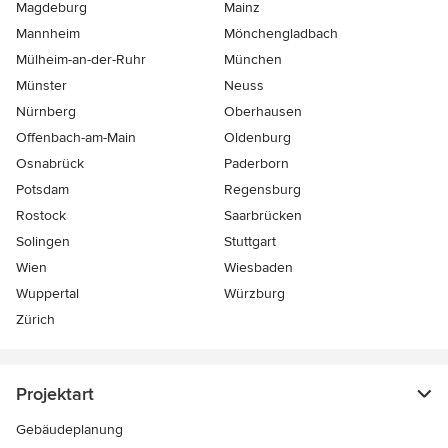
Magdeburg
Mainz
Mannheim
Mönchen­gladbach
Mülheim-an-der-Ruhr
München
Münster
Neuss
Nürnberg
Oberhausen
Offenbach-am-Main
Oldenburg
Osnabrück
Paderborn
Potsdam
Regensburg
Rostock
Saarbrücken
Solingen
Stuttgart
Wien
Wiesbaden
Wuppertal
Würzburg
Zürich
Projektart
Gebäudeplanung