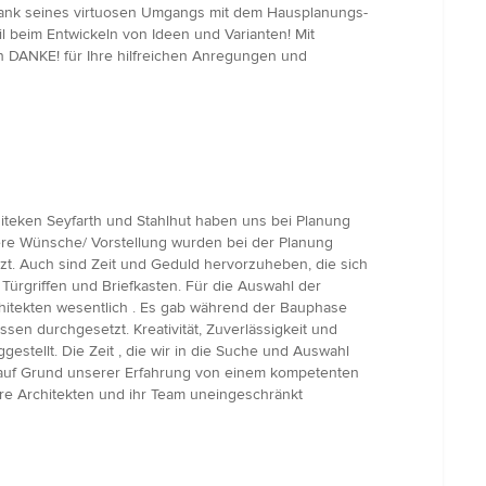
 Dank seines virtuosen Umgangs mit dem Hausplanungs-
l beim Entwickeln von Ideen und Varianten! Mit
en DANKE! für Ihre hilfreichen Anregungen und
hiteken Seyfarth und Stahlhut haben uns bei Planung
sere Wünsche/ Vorstellung wurden bei der Planung
t. Auch sind Zeit und Geduld hervorzuheben, die sich
Türgriffen und Briefkasten. Für die Auswahl der
hitekten wesentlich . Es gab während der Bauphase
n durchgesetzt. Kreativität, Zuverlässigkeit und
stellt. Die Zeit , die wir in die Suche und Auswahl
gt auf Grund unserer Erfahrung von einem kompetenten
re Architekten und ihr Team uneingeschränkt