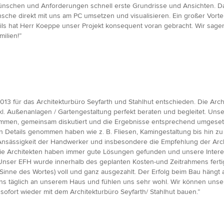
h Wünschen und Anforderungen schnell erste Grundrisse und Ansichten.
he direkt mit uns am PC umsetzen und visualisieren. Ein großer Vortei
etails hat Herr Koeppe unser Projekt konsequent voran gebracht. Wir sag
ilien!”
013 für das Architekturbüro Seyfarth und Stahlhut entschieden. Die Arc
nkl. Außenanlagen / Gartengestaltung perfekt beraten und begleitet. Un
ommen, gemeinsam diskutiert und die Ergebnisse entsprechend umgesetz
n Details genommen haben wie z. B. Fliesen, Kamingestaltung bis hin zu 
 Ansässigkeit der Handwerker und insbesondere die Empfehlung der Arc
e Architekten haben immer gute Lösungen gefunden und unsere Interesse
nser EFH wurde innerhalb des geplanten Kosten-und Zeitrahmens fertigge
ten Sinne des Wortes) voll und ganz ausgezahlt. Der Erfolg beim Bau hän
uns täglich an unserem Haus und fühlen uns sehr wohl. Wir können unse
fort wieder mit dem Architekturbüro Seyfarth/ Stahlhut bauen.”