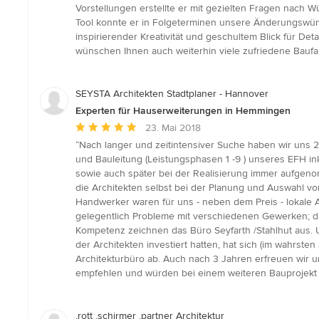
5
Vorstellungen erstellte er mit gezielten Fragen nac
von
Tool konnte er in Folgeterminen unsere Änderungswünsc
5
inspirierender Kreativität und geschultem Blick für D
Sternen
wünschen Ihnen auch weiterhin viele zufriedene Baufam
SEYSTA Architekten Stadtplaner - Hannover
Experten für Hauserweiterungen in Hemmingen
Durchschnittliche
23. Mai 2018
Bewertung:
“Nach langer und zeitintensiver Suche haben wir uns 2
5
und Bauleitung (Leistungsphasen 1 -9 ) unseres EFH i
von
sowie auch später bei der Realisierung immer aufgen
5
die Architekten selbst bei der Planung und Auswahl vo
Sternen
Handwerker waren für uns - neben dem Preis - lokale
gelegentlich Probleme mit verschiedenen Gewerken; di
Kompetenz zeichnen das Büro Seyfarth /Stahlhut aus. U
der Architekten investiert hatten, hat sich (im wahrs
Architekturbüro ab. Auch nach 3 Jahren erfreuen wir 
empfehlen und würden bei einem weiteren Bauprojekt so
.rott .schirmer .partner Architektur