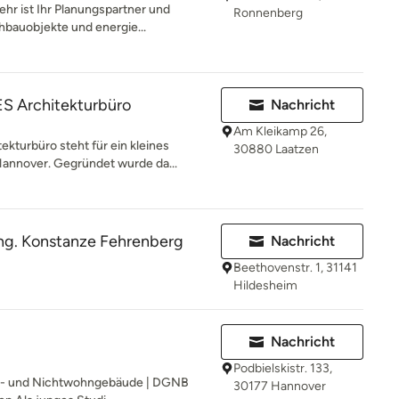
ehr ist Ihr Planungspartner und
Ronnenberg
bauobjekte und energie...
 Architekturbüro
Nachricht
Am Kleikamp 26,
urbüro steht für ein kleines
30880 Laatzen
Hannover. Gegründet wurde da...
-Ing. Konstanze Fehrenberg
Nachricht
Beethovenstr. 1, 31141
Hildesheim
H
Nachricht
Podbielskistr. 133,
hn- und Nichtwohngebäude | DGNB
30177 Hannover