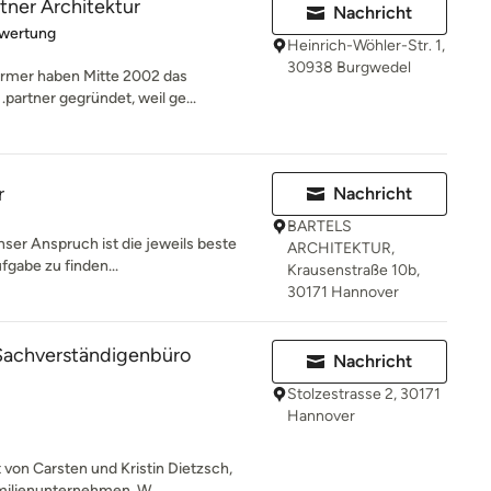
rtner Architektur
Nachricht
rtung: 5 von 5 Sternen
ewertung
Heinrich-Wöhler-Str. 1,
30938 Burgwedel
irmer haben Mitte 2002 das
.partner gegründet, weil ge...
r
Nachricht
BARTELS
Unser Anspruch ist die jeweils beste
ARCHITEKTUR,
fgabe zu finden...
Krausenstraße 10b,
30171 Hannover
 Sachverständigenbüro
Nachricht
Stolzestrasse 2, 30171
Hannover
 von Carsten und Kristin Dietzsch,
milienunternehmen. W...