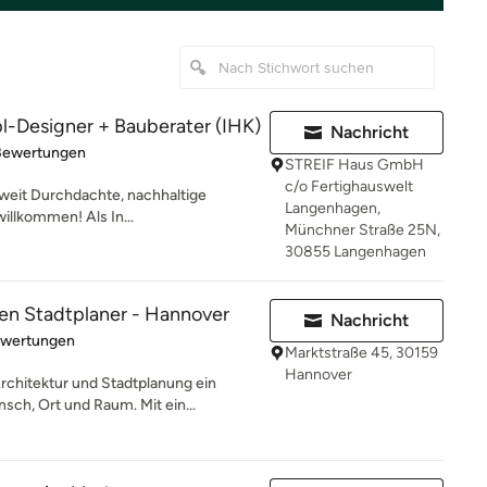
l-Designer + Bauberater (IHK)
Nachricht
rtung: 4.9 von 5 Sternen
Bewertungen
STREIF Haus GmbH
c/o Fertighauswelt
eit Durchdachte, nachhaltige
Langenhagen,
illkommen! Als In...
Münchner Straße 25N,
30855 Langenhagen
en Stadtplaner - Hannover
Nachricht
rtung: 5 von 5 Sternen
ewertungen
Marktstraße 45, 30159
Hannover
hitektur und Stadtplanung ein
ch, Ort und Raum. Mit ein...