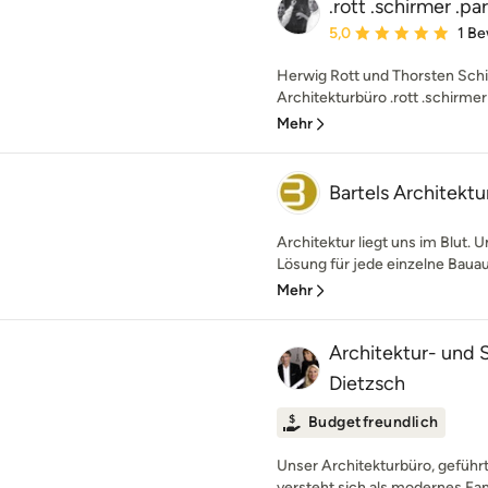
.rott .schirmer .pa
Durchschnittliche Bewe
5,0
1 B
Herwig Rott und Thorsten Sch
Architekturbüro .rott .schirmer 
Mehr
Bartels Architektu
Architektur liegt uns im Blut. 
Lösung für jede einzelne Bauau
Mehr
Architektur- und
Dietzsch
Budgetfreundlich
Unser Architekturbüro, geführt
versteht sich als modernes Fa