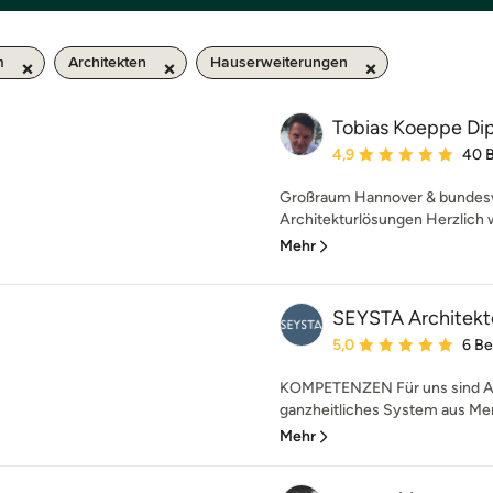
m
Architekten
Hauserweiterungen
Tobias Koeppe Dip
Durchschnittliche Bewe
4,9
40 
Großraum Hannover & bundesw
Architekturlösungen Herzlich w
Mehr
SEYSTA Architekt
Durchschnittliche Bewe
5,0
6 B
KOMPETENZEN Für uns sind Arc
ganzheitliches System aus Mens
Mehr