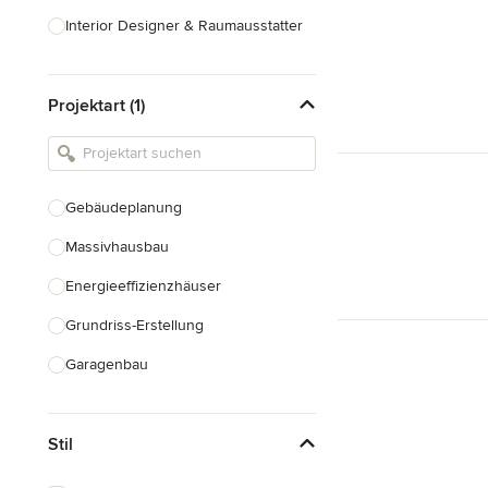
Interior Designer & Raumausstatter
Küchenplanung
Projektart (1)
Landschaftsarchitekten
Armaturen & Sanitärbedarf
Beleuchtung
Gebäudeplanung
Einbauschränke
Massivhausbau
Alle anzeigen
Energieeffizienzhäuser
Grundriss-Erstellung
Garagenbau
Nachhaltiges Bauen
Stil
Baudenkmalpflege
Hausanbau