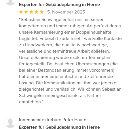
Experten für Gebäudeplanung in Herne
Durchschnittliche
5. November 2025
Bewertung:
“Sebastian Schwingeler hat uns mit seiner
5
kompetenten und immer ruhigen Art perfekt durch
von
unsere Kernsanierung einer Doppelhaushälfte
5
begleitet. Er besitzt zudem sehr wertvolle Kontakte
Sternen
zu Handwerkern, die qualitativ hochwertige,
verlässliche und termintreue Arbeit abliefern.
Unsere Sanierung wurde exakt im Terminplan
fertiggestellt. Bei baulichen Überraschungen (die
bei einer Bestandsanierung immer vorkommen)
hatte er immer eine einfache und zielführende
Lösung. Die Kommunikation mit ihm war jederzeit
zielgerichtet und verlässlich. Wir können Sebastian
Schwingeler uneingeschränkt als Partner
empfehlen.”
Innenarchitekturbüro Peter Hauto
Experten für Gebäudeplanung in Herne