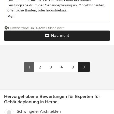
Das PFEIFFER ARCHITEKTUR Team bietet ein breites
Leistungsspektrum der Gebäudeplanung an. Ob Wohnbauten,
öffentliche Bauten, oder Industriebau...
Mehr
Hüttenstraße 36, 40215 Düsseldorf
Nachricht
1
2
3
4
8
Hervorgehobene Bewertungen für Experten für
Gebäudeplanung in Herne
Schwingeler Architekten