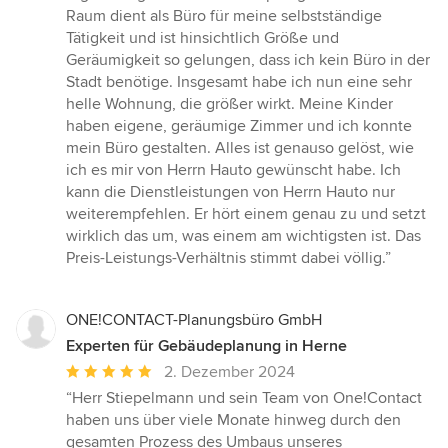
Raum dient als Büro für meine selbstständige
Tätigkeit und ist hinsichtlich Größe und
Geräumigkeit so gelungen, dass ich kein Büro in der
Stadt benötige. Insgesamt habe ich nun eine sehr
helle Wohnung, die größer wirkt. Meine Kinder
haben eigene, geräumige Zimmer und ich konnte
mein Büro gestalten. Alles ist genauso gelöst, wie
ich es mir von Herrn Hauto gewünscht habe. Ich
kann die Dienstleistungen von Herrn Hauto nur
weiterempfehlen. Er hört einem genau zu und setzt
wirklich das um, was einem am wichtigsten ist. Das
Preis-Leistungs-Verhältnis stimmt dabei völlig.”
ONE!CONTACT-Planungsbüro GmbH
Experten für Gebäudeplanung in Herne
Durchschnittliche
2. Dezember 2024
Bewertung:
“Herr Stiepelmann und sein Team von One!Contact
5
haben uns über viele Monate hinweg durch den
von
gesamten Prozess des Umbaus unseres