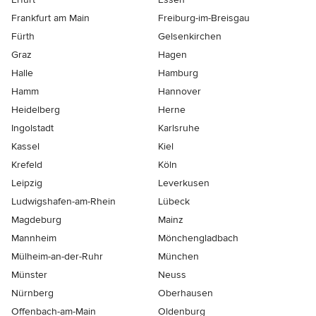
Frankfurt am Main
Freiburg-im-Breisgau
Fürth
Gelsenkirchen
Graz
Hagen
Halle
Hamburg
Hamm
Hannover
Heidelberg
Herne
Ingolstadt
Karlsruhe
Kassel
Kiel
Krefeld
Köln
Leipzig
Leverkusen
Ludwigshafen-am-Rhein
Lübeck
Magdeburg
Mainz
Mannheim
Mönchen­gladbach
Mülheim-an-der-Ruhr
München
Münster
Neuss
Nürnberg
Oberhausen
Offenbach-am-Main
Oldenburg