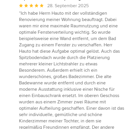
Durchschnittliche
28. September 2025
Bewertung:
“Ich habe Herrn Hauto mit der vollständigen
5
Renovierung meiner Wohnung beauftragt. Dabei
von
waren mir eine maximale Raumnutzung und eine
5
optimale Fensterverteilung wichtig. So wurde
Sternen
beispielsweise eine Wand entfernt, um dem Bad
Zugang zu einem Fenster zu verschaffen. Herr
Hauto hat diese Aufgabe optimal gelöst. Auch das
Spitzbodendach wurde durch die Platzierung
mehrerer kleiner Lichtstrahler zu etwas
Besonderem. Außerdem erhielt ich ein
wunderschönes, großes Badezimmer. Die alte
Badewanne wurde entfernt und durch eine
moderne Ausstattung inklusive einer Nische für
einen Einbauschrank ersetzt. Im oberen Geschoss
wurden aus einem Zimmer zwei Räume mit
optimaler Aufteilung geschaffen. Einer davon ist das
sehr individuelle, gemütliche und schöne
Kinderzimmer meiner Tochter, in dem sie
regelmäßig Freundinnen empfängt. Der andere