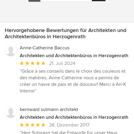
Hervorgehobene Bewertungen für Architekten und
Architektenbüros in Herzogenrath
Anne-Catherine Baccus
Architekten und Architektenbüros in Herzogenrath
Durchschnittliche
21. Juli 2024
Bewertung:
“Grâce à ses conseils dans le choix des couleurs et
5
des matières, Anne-Catherine nous a permis de
von
créer un havre de paix et de douceur! Merci à An-K
5
Interior”
Sternen
bernward sutmann architekt
Architekten und Architektenbüros in Herzogenrath
Durchschnittliche
28. Dezember 2017
Bewertung:
“Herr Sutmann hat die Entwürfe für unser Haus