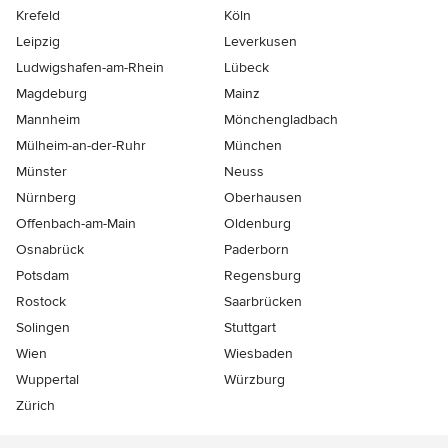
Krefeld
Köln
Leipzig
Leverkusen
Ludwigshafen-am-Rhein
Lübeck
Magdeburg
Mainz
Mannheim
Mönchen­gladbach
Mülheim-an-der-Ruhr
München
Münster
Neuss
Nürnberg
Oberhausen
Offenbach-am-Main
Oldenburg
Osnabrück
Paderborn
Potsdam
Regensburg
Rostock
Saarbrücken
Solingen
Stuttgart
Wien
Wiesbaden
Wuppertal
Würzburg
Zürich