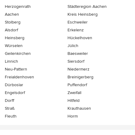
Herzogenrath
Städteregion Aachen
Aachen
Kreis Heinsberg
Stolberg
Eschweiler
Alsdorf
Erkelenz
Heinsberg
Hückelhoven
Würselen
Jülich
Geilenkirchen
Baesweiler
Linnich
Siersdorf
Neu-Pattern
Niedermerz
Freialdenhoven
Breinigerberg
Dürboslar
Puffendorf
Engelsdorf
Zweifall
Dorff
Hitfeld
Straß
Krauthausen
Fleuth
Horm