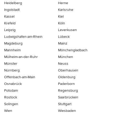
Heidelberg
Herne
Ingolstadt
Karlsruhe
Kassel
Kiel
Krefeld
Köln
Leipzig
Leverkusen
Ludwigshafen-am-Rhein
Lübeck
Magdeburg
Mainz
Mannheim
Mönchen­gladbach
Mülheim-an-der-Ruhr
München
Münster
Neuss
Nürnberg
Oberhausen
Offenbach-am-Main
Oldenburg
Osnabrück
Paderborn
Potsdam
Regensburg
Rostock
Saarbrücken
Solingen
Stuttgart
Wien
Wiesbaden