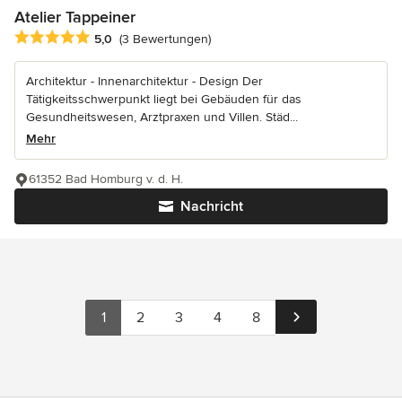
Atelier Tappeiner
Durchschnittliche Bewertung: 5 von 5 Sternen
5,0
(3 Bewertungen)
Architektur - Innenarchitektur - Design Der
Tätigkeitsschwerpunkt liegt bei Gebäuden für das
Gesundheitswesen, Arztpraxen und Villen. Städ...
Mehr
61352 Bad Homburg v. d. H.
Nachricht
1
2
3
4
8