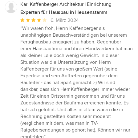
Karl Kaffenberger Architektur | Einrichtung
Experten für Hausbau in Heusenstamm
Durchschnittliche
6. März 2024
Bewertung:
“Wir waren froh, Herrn Kaffenberger als
4
unabhängigen Bausachverständigen bei unserem
von
Fertighausbau engagiert zu haben. Gegenüber
5
einer Hausbaufirma und ihren Handwerkern hat man
Sternen
als kleiner Laie doch wenig Gewicht. In dieser
Situation war die Unterstützung von Herrn
Kaffenberger für uns von großem Wert (seine
Expertise und sein Auftreten gegenüber dem
Bauleiter - das hat Spaß gemacht :-) Wir sind
dankbar, dass sich Herr Kaffenberger immer wieder
Zeit für einen Ortstermin genommen und für uns
Zugeständnisse der Baufirma erreichen konnte. Es
hat sich gelohnt. Und alles in allem waren die in
Rechnung gestellten Kosten sehr moderat
(verglichen mit dem, was man in TV-
Ratgebersendungen so gehört hat). Können wir nur
empfehlen”