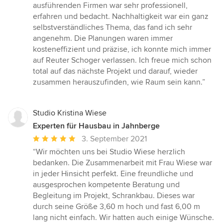
ausführenden Firmen war sehr professionell,
erfahren und bedacht. Nachhaltigkeit war ein ganz
selbstverständliches Thema, das fand ich sehr
angenehm. Die Planungen waren immer
kosteneffizient und präzise, ich konnte mich immer
auf Reuter Schoger verlassen. Ich freue mich schon
total auf das nächste Projekt und darauf, wieder
zusammen herauszufinden, wie Raum sein kann.”
Studio Kristina Wiese
Experten für Hausbau in Jahnberge
Durchschnittliche
3. September 2021
Bewertung:
“Wir möchten uns bei Studio Wiese herzlich
5
bedanken. Die Zusammenarbeit mit Frau Wiese war
von
in jeder Hinsicht perfekt. Eine freundliche und
5
ausgesprochen kompetente Beratung und
Sternen
Begleitung im Projekt, Schrankbau. Dieses war
durch seine Größe 3,60 m hoch und fast 6,00 m
lang nicht einfach. Wir hatten auch einige Wünsche.