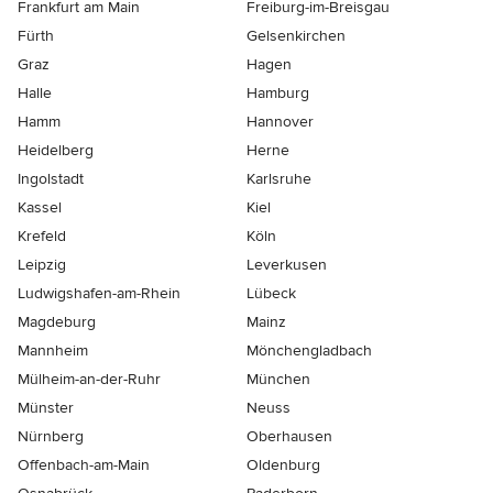
Frankfurt am Main
Freiburg-im-Breisgau
Fürth
Gelsenkirchen
Graz
Hagen
Halle
Hamburg
Hamm
Hannover
Heidelberg
Herne
Ingolstadt
Karlsruhe
Kassel
Kiel
Krefeld
Köln
Leipzig
Leverkusen
Ludwigshafen-am-Rhein
Lübeck
Magdeburg
Mainz
Mannheim
Mönchen­gladbach
Mülheim-an-der-Ruhr
München
Münster
Neuss
Nürnberg
Oberhausen
Offenbach-am-Main
Oldenburg