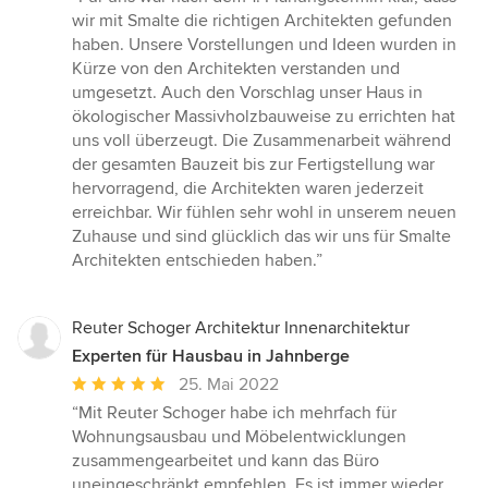
5
wir mit Smalte die richtigen Architekten gefunden
von
haben. Unsere Vorstellungen und Ideen wurden in
5
Kürze von den Architekten verstanden und
Sternen
umgesetzt. Auch den Vorschlag unser Haus in
ökologischer Massivholzbauweise zu errichten hat
uns voll überzeugt. Die Zusammenarbeit während
der gesamten Bauzeit bis zur Fertigstellung war
hervorragend, die Architekten waren jederzeit
erreichbar. Wir fühlen sehr wohl in unserem neuen
Zuhause und sind glücklich das wir uns für Smalte
Architekten entschieden haben.”
Reuter Schoger Architektur Innenarchitektur
Experten für Hausbau in Jahnberge
Durchschnittliche
25. Mai 2022
Bewertung:
“Mit Reuter Schoger habe ich mehrfach für
5
Wohnungsausbau und Möbelentwicklungen
von
zusammengearbeitet und kann das Büro
5
uneingeschränkt empfehlen. Es ist immer wieder