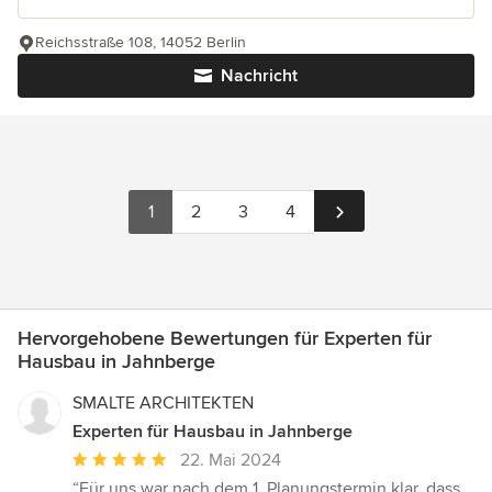
Reichsstraße 108, 14052 Berlin
Nachricht
1
2
3
4
Hervorgehobene Bewertungen für Experten für
Hausbau in Jahnberge
SMALTE ARCHITEKTEN
Experten für Hausbau in Jahnberge
Durchschnittliche
22. Mai 2024
Bewertung:
“Für uns war nach dem 1. Planungstermin klar, dass