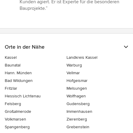
von
Kunden agiert. Er ist Experte für die besonderen
5
Bauprojekte.”
Sternen
Orte in der Nähe
Kassel
Landkreis Kassel
Baunatal
Warburg
Hann. Münden
Vellmar
Bad Wildungen
Hofgeismar
Fritzlar
Melsungen
Hessisch Lichtenau
Wolfhagen
Felsberg
Gudensberg
Großalmerode
Immenhausen
Volkmarsen
Zierenberg
Spangenberg
Grebenstein