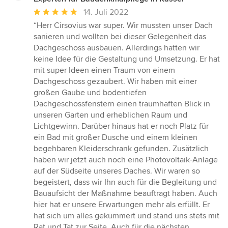
Durchschnittliche
14. Juli 2022
Bewertung:
“Herr Cirsovius war super. Wir mussten unser Dach
5
sanieren und wollten bei dieser Gelegenheit das
von
Dachgeschoss ausbauen. Allerdings hatten wir
5
keine Idee für die Gestaltung und Umsetzung. Er hat
Sternen
mit super Ideen einen Traum von einem
Dachgeschoss gezaubert. Wir haben mit einer
großen Gaube und bodentiefen
Dachgeschossfenstern einen traumhaften Blick in
unseren Garten und erheblichen Raum und
Lichtgewinn. Darüber hinaus hat er noch Platz für
ein Bad mit großer Dusche und einem kleinen
begehbaren Kleiderschrank gefunden. Zusätzlich
haben wir jetzt auch noch eine Photovoltaik-Anlage
auf der Südseite unseres Daches. Wir waren so
begeistert, dass wir Ihn auch für die Begleitung und
Bauaufsicht der Maßnahme beauftragt haben. Auch
hier hat er unsere Erwartungen mehr als erfüllt. Er
hat sich um alles gekümmert und stand uns stets mit
Rat und Tat zur Seite. Auch für die nächsten