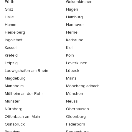
Fürth
Gelsenkirchen
Graz
Hagen
Halle
Hamburg
Hamm
Hannover
Heidelberg
Herne
Ingolstadt
Karlsruhe
Kassel
Kiel
Krefeld
Köln
Leipzig
Leverkusen
Ludwigshafen-am-Rhein
Lübeck
Magdeburg
Mainz
Mannheim
Mönchen­gladbach
Mülheim-an-der-Ruhr
München
Münster
Neuss
Nürnberg
Oberhausen
Offenbach-am-Main
Oldenburg
Osnabrück
Paderborn
Potsdam
Regensburg