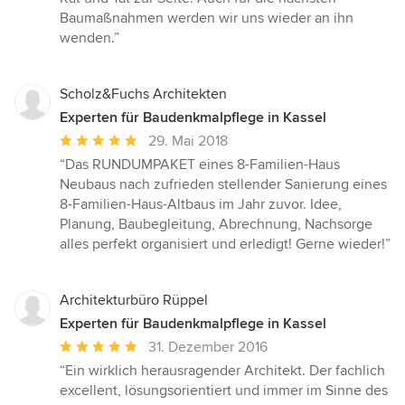
Baumaßnahmen werden wir uns wieder an ihn
wenden.”
Scholz&Fuchs Architekten
Experten für Baudenkmalpflege in Kassel
Durchschnittliche
29. Mai 2018
Bewertung:
“Das RUNDUMPAKET eines 8-Familien-Haus
5
Neubaus nach zufrieden stellender Sanierung eines
von
8-Familien-Haus-Altbaus im Jahr zuvor. Idee,
5
Planung, Baubegleitung, Abrechnung, Nachsorge
Sternen
alles perfekt organisiert und erledigt! Gerne wieder!”
Architekturbüro Rüppel
Experten für Baudenkmalpflege in Kassel
Durchschnittliche
31. Dezember 2016
Bewertung:
“Ein wirklich herausragender Architekt. Der fachlich
5
excellent, lösungsorientiert und immer im Sinne des