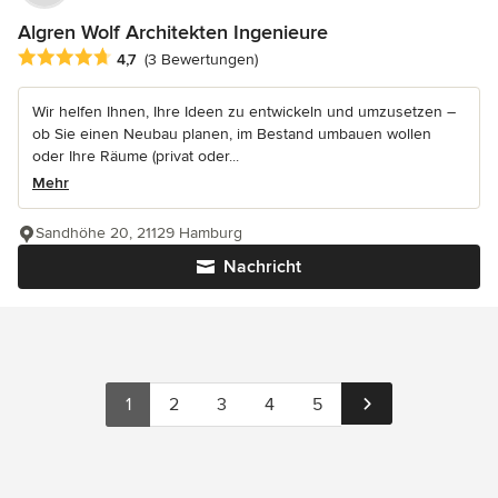
Algren Wolf Architekten Ingenieure
Durchschnittliche Bewertung: 4.7 von 5 Sternen
4,7
(3 Bewertungen)
Wir helfen Ihnen, Ihre Ideen zu entwickeln und umzusetzen –
ob Sie einen Neubau planen, im Bestand umbauen wollen
oder Ihre Räume (privat oder...
Mehr
Sandhöhe 20, 21129 Hamburg
Nachricht
1
2
3
4
5