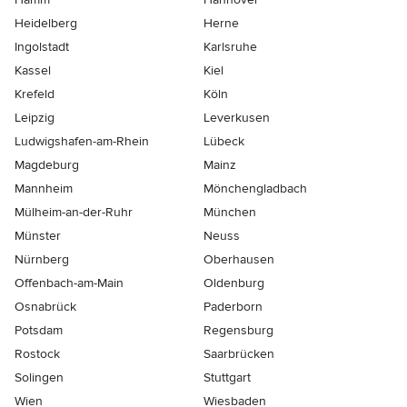
Heidelberg
Herne
Ingolstadt
Karlsruhe
Kassel
Kiel
Krefeld
Köln
Leipzig
Leverkusen
Ludwigshafen-am-Rhein
Lübeck
Magdeburg
Mainz
Mannheim
Mönchen­gladbach
Mülheim-an-der-Ruhr
München
Münster
Neuss
Nürnberg
Oberhausen
Offenbach-am-Main
Oldenburg
Osnabrück
Paderborn
Potsdam
Regensburg
Rostock
Saarbrücken
Solingen
Stuttgart
Wien
Wiesbaden