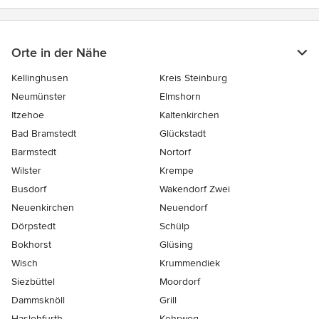
Orte in der Nähe
Kellinghusen
Kreis Steinburg
Neumünster
Elmshorn
Itzehoe
Kaltenkirchen
Bad Bramstedt
Glückstadt
Barmstedt
Nortorf
Wilster
Krempe
Busdorf
Wakendorf Zwei
Neuenkirchen
Neuendorf
Dörpstedt
Schülp
Bokhorst
Glüsing
Wisch
Krummendiek
Siezbüttel
Moordorf
Dammsknöll
Grill
Haslohfurth
Kehrweg