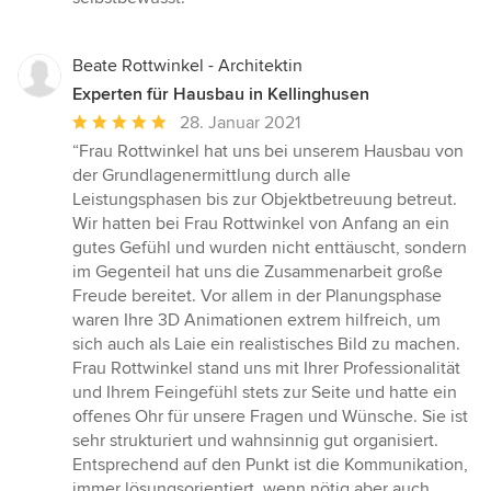
Beate Rottwinkel - Architektin
Experten für Hausbau in Kellinghusen
Durchschnittliche
28. Januar 2021
Bewertung:
“Frau Rottwinkel hat uns bei unserem Hausbau von
5
der Grundlagenermittlung durch alle
von
Leistungsphasen bis zur Objektbetreuung betreut.
5
Wir hatten bei Frau Rottwinkel von Anfang an ein
Sternen
gutes Gefühl und wurden nicht enttäuscht, sondern
im Gegenteil hat uns die Zusammenarbeit große
Freude bereitet. Vor allem in der Planungsphase
waren Ihre 3D Animationen extrem hilfreich, um
sich auch als Laie ein realistisches Bild zu machen.
Frau Rottwinkel stand uns mit Ihrer Professionalität
und Ihrem Feingefühl stets zur Seite und hatte ein
offenes Ohr für unsere Fragen und Wünsche. Sie ist
sehr strukturiert und wahnsinnig gut organisiert.
Entsprechend auf den Punkt ist die Kommunikation,
immer lösungsorientiert, wenn nötig aber auch