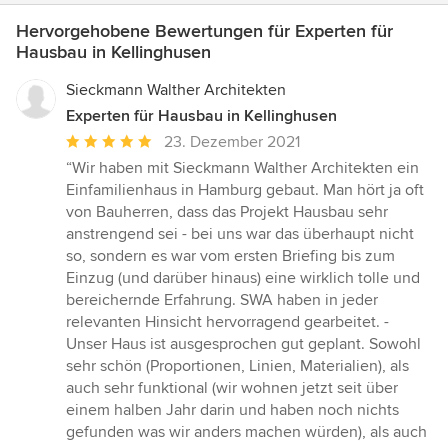
Hervorgehobene Bewertungen für Experten für
Hausbau in Kellinghusen
Sieckmann Walther Architekten
Experten für Hausbau in Kellinghusen
Durchschnittliche
23. Dezember 2021
Bewertung:
“Wir haben mit Sieckmann Walther Architekten ein
5
Einfamilienhaus in Hamburg gebaut. Man hört ja oft
von
von Bauherren, dass das Projekt Hausbau sehr
5
anstrengend sei - bei uns war das überhaupt nicht
Sternen
so, sondern es war vom ersten Briefing bis zum
Einzug (und darüber hinaus) eine wirklich tolle und
bereichernde Erfahrung. SWA haben in jeder
relevanten Hinsicht hervorragend gearbeitet. -
Unser Haus ist ausgesprochen gut geplant. Sowohl
sehr schön (Proportionen, Linien, Materialien), als
auch sehr funktional (wir wohnen jetzt seit über
einem halben Jahr darin und haben noch nichts
gefunden was wir anders machen würden), als auch