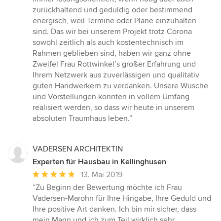
zurückhaltend und geduldig oder bestimmend
energisch, weil Termine oder Pläne einzuhalten
sind. Das wir bei unserem Projekt trotz Corona
sowohl zeitlich als auch kostentechnisch im
Rahmen geblieben sind, haben wir ganz ohne
Zweifel Frau Rottwinkel’s großer Erfahrung und
Ihrem Netzwerk aus zuverlässigen und qualitativ
guten Handwerkern zu verdanken. Unsere Wüsche
und Vorstellungen konnten in vollem Umfang
realisiert werden, so dass wir heute in unserem
absoluten Traumhaus leben.”
VADERSEN ARCHITEKTIN
Experten für Hausbau in Kellinghusen
Durchschnittliche
13. Mai 2019
Bewertung:
“Zu Beginn der Bewertung möchte ich Frau
5
Vadersen-Marohn für Ihre Hingabe, Ihre Geduld und
von
Ihre positive Art danken. Ich bin mir sicher, dass
5
mein Mann und ich zum Teil wirklich sehr