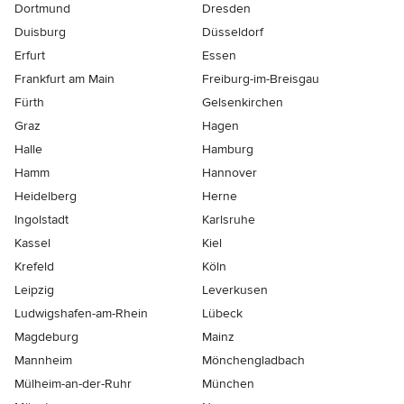
Dortmund
Dresden
Duisburg
Düsseldorf
Erfurt
Essen
Frankfurt am Main
Freiburg-im-Breisgau
Fürth
Gelsenkirchen
Graz
Hagen
Halle
Hamburg
Hamm
Hannover
Heidelberg
Herne
Ingolstadt
Karlsruhe
Kassel
Kiel
Krefeld
Köln
Leipzig
Leverkusen
Ludwigshafen-am-Rhein
Lübeck
Magdeburg
Mainz
Mannheim
Mönchen­gladbach
Mülheim-an-der-Ruhr
München