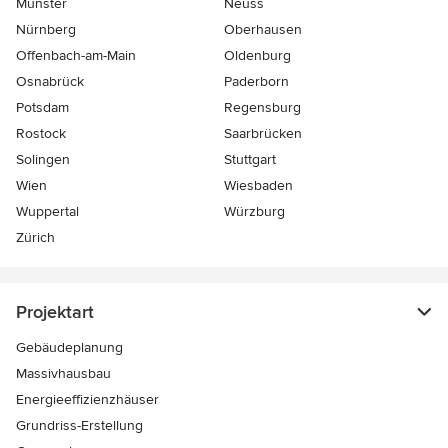
Münster
Neuss
Nürnberg
Oberhausen
Offenbach-am-Main
Oldenburg
Osnabrück
Paderborn
Potsdam
Regensburg
Rostock
Saarbrücken
Solingen
Stuttgart
Wien
Wiesbaden
Wuppertal
Würzburg
Zürich
Projektart
Gebäudeplanung
Massivhausbau
Energieeffizienzhäuser
Grundriss-Erstellung