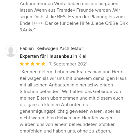
Aufmunternden Worte haben uns nie aufgeben
lassen .Wenn aus Fremde= Freunde werden .Wir
sagen Du bist die BESTE vom der Planung bis zum
Ende 1+++++Danke für deine Hilfe .Liebe Grüße Dirk
&Anke”
Fabian_Keilwagen Architektur
Experten für Hausanbau in Kiel
Durchschnittliche
7. September 2021
Bewertung:
“Kennen gelernt haben wir Frau Fabian und Herrn
5
Keilwagen als wir uns mit unserem damaligen Haus
von
mit all seinen Anbauten in einer schwierigen
5
Situation befanden. Wir hatten das Gebäude von
Sternen
meinen Eltern übernommen und mit diesem auch
die ganzen kleinen Anbauten die
genehmigungspflichtig gewesen wären, aber es
nicht waren. Frau Fabian und Herr Keilwagen
wurden uns von einem befreundeten Statiker
empfohlen und haben uns, ohne zu zögern,