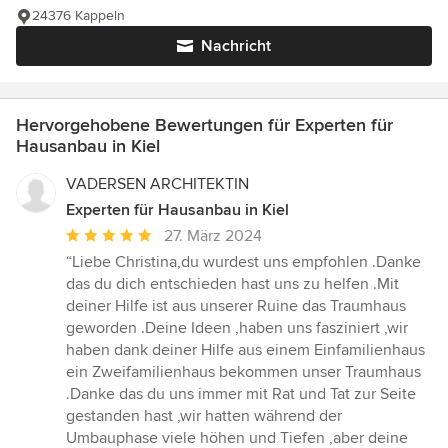
24376 Kappeln
Nachricht
Hervorgehobene Bewertungen für Experten für
Hausanbau in Kiel
VADERSEN ARCHITEKTIN
Experten für Hausanbau in Kiel
Durchschnittliche
27. März 2024
Bewertung:
“Liebe Christina,du wurdest uns empfohlen .Danke
5
das du dich entschieden hast uns zu helfen .Mit
von
deiner Hilfe ist aus unserer Ruine das Traumhaus
5
geworden .Deine Ideen ,haben uns fasziniert ,wir
Sternen
haben dank deiner Hilfe aus einem Einfamilienhaus
ein Zweifamilienhaus bekommen unser Traumhaus
.Danke das du uns immer mit Rat und Tat zur Seite
gestanden hast ,wir hatten während der
Umbauphase viele höhen und Tiefen ,aber deine