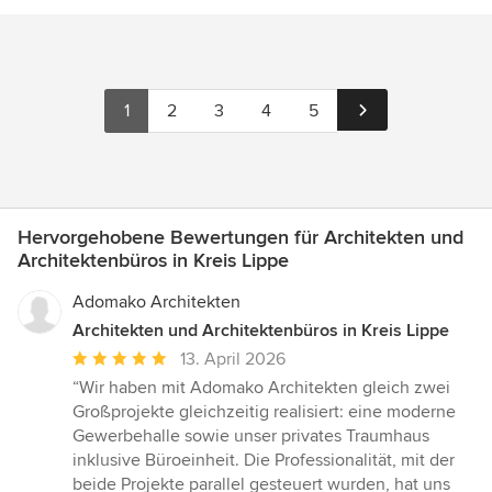
1
2
3
4
5
Hervorgehobene Bewertungen für Architekten und
Architektenbüros in Kreis Lippe
Adomako Architekten
Architekten und Architektenbüros in Kreis Lippe
Durchschnittliche
13. April 2026
Bewertung:
“Wir haben mit Adomako Architekten gleich zwei
5
Großprojekte gleichzeitig realisiert: eine moderne
von
Gewerbehalle sowie unser privates Traumhaus
5
inklusive Büroeinheit. Die Professionalität, mit der
Sternen
beide Projekte parallel gesteuert wurden, hat uns