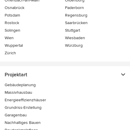
Offenbach-am-Main
Oldenburg
Osnabrück
Paderborn
Potsdam
Regensburg
Rostock
Saarbrücken
Solingen
Stuttgart
Wien
Wiesbaden
Wuppertal
Würzburg
Zürich
Projektart
Gebäudeplanung
Massivhausbau
Energieeffizienzhäuser
Grundriss-Erstellung
Garagenbau
Nachhaltiges Bauen