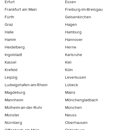
Erfurt
Essen
Frankfurt am Main
Freiburg-im-Breisgau
Fürth
Gelsenkirchen
Graz
Hagen
Halle
Hamburg
Hamm
Hannover
Heidelberg
Herne
Ingolstadt
Karlsruhe
Kassel
Kiel
Krefeld
Köln
Leipzig
Leverkusen
Ludwigshafen-am-Rhein
Lübeck
Magdeburg
Mainz
Mannheim
Mönchen­gladbach
Mülheim-an-der-Ruhr
München
Münster
Neuss
Nürnberg
Oberhausen