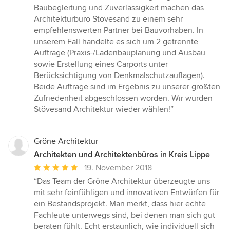
von
Baubegleitung und Zuverlässigkeit machen das
5
Architekturbüro Stövesand zu einem sehr
Sternen
empfehlenswerten Partner bei Bauvorhaben. In
unserem Fall handelte es sich um 2 getrennte
Aufträge (Praxis-/Ladenbauplanung und Ausbau
sowie Erstellung eines Carports unter
Berücksichtigung von Denkmalschutzauflagen).
Beide Aufträge sind im Ergebnis zu unserer größten
Zufriedenheit abgeschlossen worden. Wir würden
Stövesand Architektur wieder wählen!”
Gröne Architektur
Architekten und Architektenbüros in Kreis Lippe
Durchschnittliche
19. November 2018
Bewertung:
“Das Team der Gröne Architektur überzeugte uns
5
mit sehr feinfühligen und innovativen Entwürfen für
von
ein Bestandsprojekt. Man merkt, dass hier echte
5
Fachleute unterwegs sind, bei denen man sich gut
Sternen
beraten fühlt. Echt erstaunlich, wie individuell sich