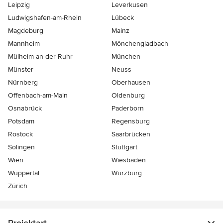
Leipzig
Leverkusen
Ludwigshafen-am-Rhein
Lübeck
Magdeburg
Mainz
Mannheim
Mönchen­gladbach
Mülheim-an-der-Ruhr
München
Münster
Neuss
Nürnberg
Oberhausen
Offenbach-am-Main
Oldenburg
Osnabrück
Paderborn
Potsdam
Regensburg
Rostock
Saarbrücken
Solingen
Stuttgart
Wien
Wiesbaden
Wuppertal
Würzburg
Zürich