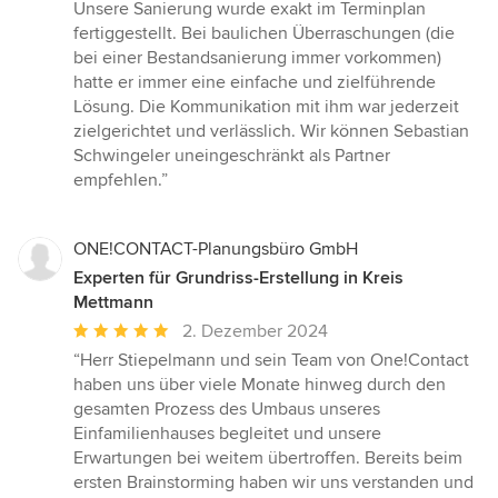
Unsere Sanierung wurde exakt im Terminplan
fertiggestellt. Bei baulichen Überraschungen (die
bei einer Bestandsanierung immer vorkommen)
hatte er immer eine einfache und zielführende
Lösung. Die Kommunikation mit ihm war jederzeit
zielgerichtet und verlässlich. Wir können Sebastian
Schwingeler uneingeschränkt als Partner
empfehlen.”
ONE!CONTACT-Planungsbüro GmbH
Experten für Grundriss-Erstellung in Kreis
Mettmann
Durchschnittliche
2. Dezember 2024
Bewertung:
“Herr Stiepelmann und sein Team von One!Contact
5
haben uns über viele Monate hinweg durch den
von
gesamten Prozess des Umbaus unseres
5
Einfamilienhauses begleitet und unsere
Sternen
Erwartungen bei weitem übertroffen. Bereits beim
ersten Brainstorming haben wir uns verstanden und