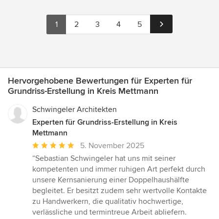
1
2
3
4
5
Hervorgehobene Bewertungen für Experten für
Grundriss-Erstellung in Kreis Mettmann
Schwingeler Architekten
Experten für Grundriss-Erstellung in Kreis
Mettmann
Durchschnittliche
5. November 2025
Bewertung:
“Sebastian Schwingeler hat uns mit seiner
5
kompetenten und immer ruhigen Art perfekt durch
von
unsere Kernsanierung einer Doppelhaushälfte
5
begleitet. Er besitzt zudem sehr wertvolle Kontakte
Sternen
zu Handwerkern, die qualitativ hochwertige,
verlässliche und termintreue Arbeit abliefern.