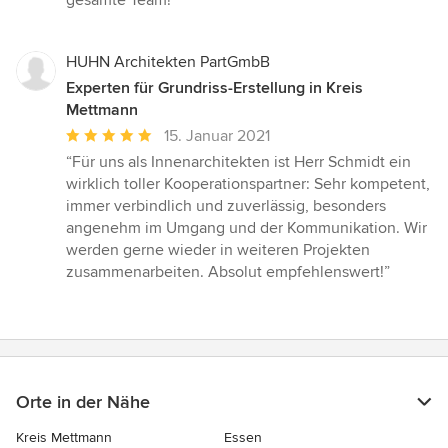
gesamte Team!”
HUHN Architekten PartGmbB
Experten für Grundriss-Erstellung in Kreis
Mettmann
Durchschnittliche
15. Januar 2021
Bewertung:
“Für uns als Innenarchitekten ist Herr Schmidt ein
5
wirklich toller Kooperationspartner: Sehr kompetent,
von
immer verbindlich und zuverlässig, besonders
5
angenehm im Umgang und der Kommunikation. Wir
Sternen
werden gerne wieder in weiteren Projekten
zusammenarbeiten. Absolut empfehlenswert!”
Orte in der Nähe
Kreis Mettmann
Essen