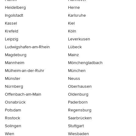
Heidelberg
Herne
Ingolstadt
Karlsruhe
Kassel
Kiel
Krefeld
Köln
Leipzig
Leverkusen
Ludwigshafen-am-Rhein
Lübeck
Magdeburg
Mainz
Mannheim
Mönchen­gladbach
Mülheim-an-der-Ruhr
München
Münster
Neuss
Nürnberg
Oberhausen
Offenbach-am-Main
Oldenburg
Osnabrück
Paderborn
Potsdam
Regensburg
Rostock
Saarbrücken
Solingen
Stuttgart
Wien
Wiesbaden