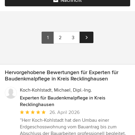
Nachricht
1
2
3
Hervorgehobene Bewertungen für Experten für
Baudenkmalpflege in Kreis Recklinghausen
Koch-Kohlstadt, Michael, Dipl.-Ing.
Experten für Baudenkmalpflege in Kreis
Recklinghausen
Durchschnittliche
26. April 2026
Bewertung:
“Herr Koch-Kohlstadt hat den Umbau einer
5
Erdgeschosswohnung vom Bauantrag bis zum
von
Abschluss der Bauarbeiten professionell begleitet.