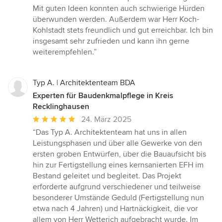
5
Mit guten Ideen konnten auch schwierige Hürden
Sternen
überwunden werden. Außerdem war Herr Koch-
Kohlstadt stets freundlich und gut erreichbar. Ich bin
insgesamt sehr zufrieden und kann ihn gerne
weiterempfehlen.”
Typ A. | Architektenteam BDA
Experten für Baudenkmalpflege in Kreis
Recklinghausen
Durchschnittliche
24. März 2025
Bewertung:
“Das Typ A. Architektenteam hat uns in allen
5
Leistungsphasen und über alle Gewerke von den
von
ersten groben Entwürfen, über die Bauaufsicht bis
5
hin zur Fertigstellung eines kernsanierten EFH im
Sternen
Bestand geleitet und begleitet. Das Projekt
erforderte aufgrund verschiedener und teilweise
besonderer Umstände Geduld (Fertigstellung nun
etwa nach 4 Jahren) und Hartnäckigkeit, die vor
allem von Herr Wetterich aufgebracht wurde. Im