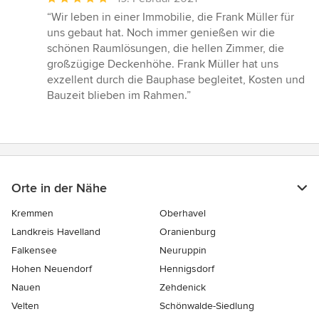
Bewertung:
“Wir leben in einer Immobilie, die Frank Müller für
5
uns gebaut hat. Noch immer genießen wir die
von
schönen Raumlösungen, die hellen Zimmer, die
5
großzügige Deckenhöhe. Frank Müller hat uns
Sternen
exzellent durch die Bauphase begleitet, Kosten und
Bauzeit blieben im Rahmen.”
Orte in der Nähe
Kremmen
Oberhavel
Landkreis Havelland
Oranienburg
Falkensee
Neuruppin
Hohen Neuendorf
Hennigsdorf
Nauen
Zehdenick
Velten
Schönwalde-Siedlung