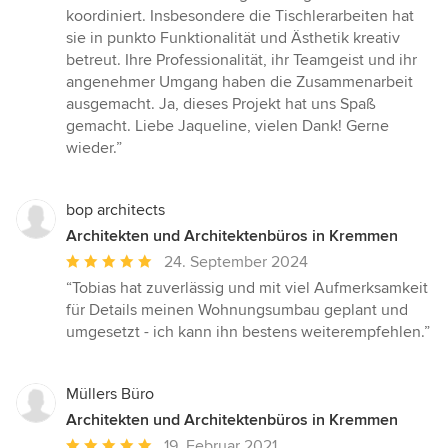
koordiniert. Insbesondere die Tischlerarbeiten hat
sie in punkto Funktionalität und Ästhetik kreativ
betreut. Ihre Professionalität, ihr Teamgeist und ihr
angenehmer Umgang haben die Zusammenarbeit
ausgemacht. Ja, dieses Projekt hat uns Spaß
gemacht. Liebe Jaqueline, vielen Dank! Gerne
wieder.”
bop architects
Architekten und Architektenbüros in Kremmen
Durchschnittliche
24. September 2024
Bewertung:
“Tobias hat zuverlässig und mit viel Aufmerksamkeit
5
für Details meinen Wohnungsumbau geplant und
von
umgesetzt - ich kann ihn bestens weiterempfehlen.”
5
Sternen
Müllers Büro
Architekten und Architektenbüros in Kremmen
Durchschnittliche
19. Februar 2021