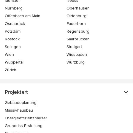
Münster
Neuss
Nürnberg
Oberhausen
Offenbach-am-Main
Oldenburg
Osnabrück
Paderborn
Potsdam
Regensburg
Rostock
Saarbrücken
Solingen
Stuttgart
Wien
Wiesbaden
Wuppertal
Würzburg
Zürich
Projektart
Gebäudeplanung
Massivhausbau
Energieeffizienzhäuser
Grundriss-Erstellung