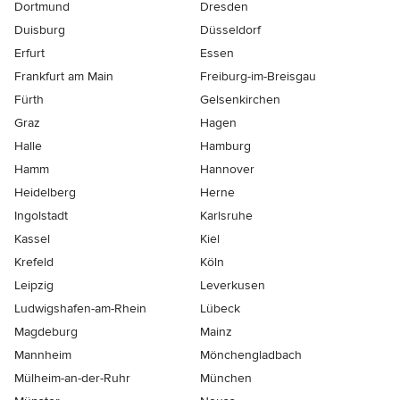
Dortmund
Dresden
Duisburg
Düsseldorf
Erfurt
Essen
Frankfurt am Main
Freiburg-im-Breisgau
Fürth
Gelsenkirchen
Graz
Hagen
Halle
Hamburg
Hamm
Hannover
Heidelberg
Herne
Ingolstadt
Karlsruhe
Kassel
Kiel
Krefeld
Köln
Leipzig
Leverkusen
Ludwigshafen-am-Rhein
Lübeck
Magdeburg
Mainz
Mannheim
Mönchen­gladbach
Mülheim-an-der-Ruhr
München