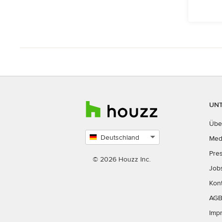
UN
Übe
Deutschland
Med
Land
Pre
auswählen
© 2026 Houzz Inc.
Job
Kon
AG
Imp