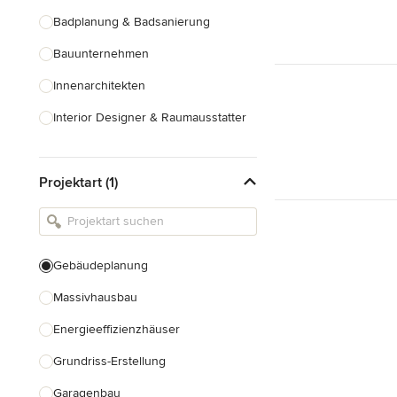
Badplanung & Badsanierung
Bauunternehmen
Innenarchitekten
Interior Designer & Raumausstatter
Küchenplanung
Projektart (1)
Landschaftsarchitekten
Armaturen & Sanitärbedarf
Beleuchtung
Gebäudeplanung
Einbauschränke
Massivhausbau
Alle anzeigen
Energieeffizienzhäuser
Grundriss-Erstellung
Garagenbau