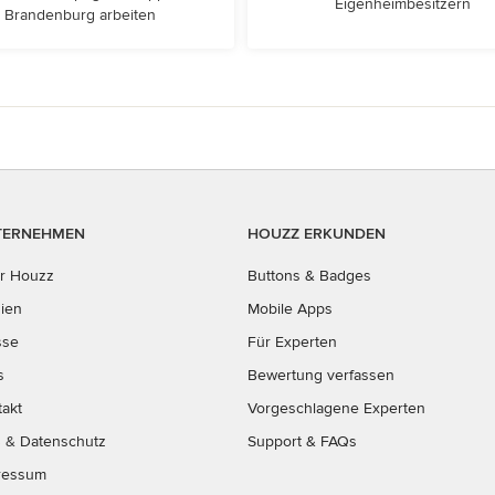
Eigenheimbesitzern
Brandenburg arbeiten
TERNEHMEN
HOUZZ ERKUNDEN
r Houzz
Buttons & Badges
ien
Mobile Apps
sse
Für Experten
s
Bewertung verfassen
takt
Vorgeschlagene Experten
B
&
Datenschutz
Support & FAQs
ressum