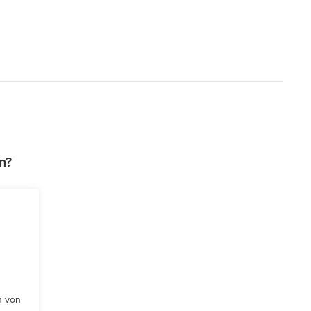
n?
n von