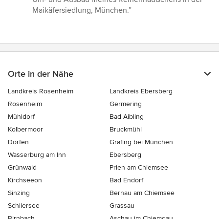
5
Maikäfersiedlung, München.”
Sternen
Orte in der Nähe
Landkreis Rosenheim
Landkreis Ebersberg
Rosenheim
Germering
Mühldorf
Bad Aibling
Kolbermoor
Bruckmühl
Dorfen
Grafing bei München
Wasserburg am Inn
Ebersberg
Grünwald
Prien am Chiemsee
Kirchseeon
Bad Endorf
Sinzing
Bernau am Chiemsee
Schliersee
Grassau
Birnbach
Aschau im Chiemgau