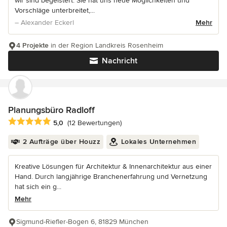
wir sind begeistert. Sie hat uns neue Möglichkeiten und
Vorschläge unterbreitet,...
– Alexander Eckerl
Mehr
4 Projekte
in der Region Landkreis Rosenheim
Nachricht
Planungsbüro Radloff
Durchschnittliche Bewertung: 5 von 5 Sternen
5,0
(12 Bewertungen)
2 Aufträge über Houzz
Lokales Unternehmen
Kreative Lösungen für Architektur & Innenarchitektur aus einer
Hand. Durch langjährige Branchenerfahrung und Vernetzung
hat sich ein g...
Mehr
Sigmund-Riefler-Bogen 6, 81829 München