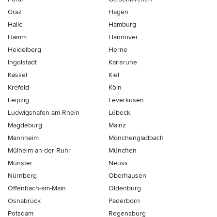
Graz
Hagen
Halle
Hamburg
Hamm
Hannover
Heidelberg
Herne
Ingolstadt
Karlsruhe
Kassel
Kiel
Krefeld
Köln
Leipzig
Leverkusen
Ludwigshafen-am-Rhein
Lübeck
Magdeburg
Mainz
Mannheim
Mönchen­gladbach
Mülheim-an-der-Ruhr
München
Münster
Neuss
Nürnberg
Oberhausen
Offenbach-am-Main
Oldenburg
Osnabrück
Paderborn
Potsdam
Regensburg