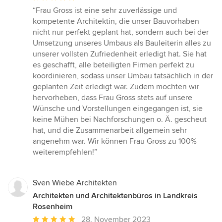
Bewertung:
“Frau Gross ist eine sehr zuverlässige und
5
kompetente Architektin, die unser Bauvorhaben
von
nicht nur perfekt geplant hat, sondern auch bei der
5
Umsetzung unseres Umbaus als Bauleiterin alles zu
Sternen
unserer vollsten Zufriedenheit erledigt hat. Sie hat
es geschafft, alle beteiligten Firmen perfekt zu
koordinieren, sodass unser Umbau tatsächlich in der
geplanten Zeit erledigt war. Zudem möchten wir
hervorheben, dass Frau Gross stets auf unsere
Wünsche und Vorstellungen eingegangen ist, sie
keine Mühen bei Nachforschungen o. Ä. gescheut
hat, und die Zusammenarbeit allgemein sehr
angenehm war. Wir können Frau Gross zu 100%
weiterempfehlen!”
Sven Wiebe Architekten
Architekten und Architektenbüros in Landkreis
Rosenheim
Durchschnittliche
28. November 2023