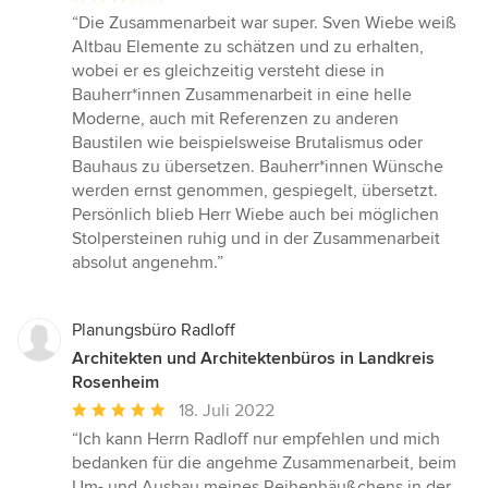
Bewertung:
“Die Zusammenarbeit war super. Sven Wiebe weiß
5
Altbau Elemente zu schätzen und zu erhalten,
von
wobei er es gleichzeitig versteht diese in
5
Bauherr*innen Zusammenarbeit in eine helle
Sternen
Moderne, auch mit Referenzen zu anderen
Baustilen wie beispielsweise Brutalismus oder
Bauhaus zu übersetzen. Bauherr*innen Wünsche
werden ernst genommen, gespiegelt, übersetzt.
Persönlich blieb Herr Wiebe auch bei möglichen
Stolpersteinen ruhig und in der Zusammenarbeit
absolut angenehm.”
Planungsbüro Radloff
Architekten und Architektenbüros in Landkreis
Rosenheim
Durchschnittliche
18. Juli 2022
Bewertung:
“Ich kann Herrn Radloff nur empfehlen und mich
5
bedanken für die angehme Zusammenarbeit, beim
von
Um- und Ausbau meines Reihenhäußchens in der