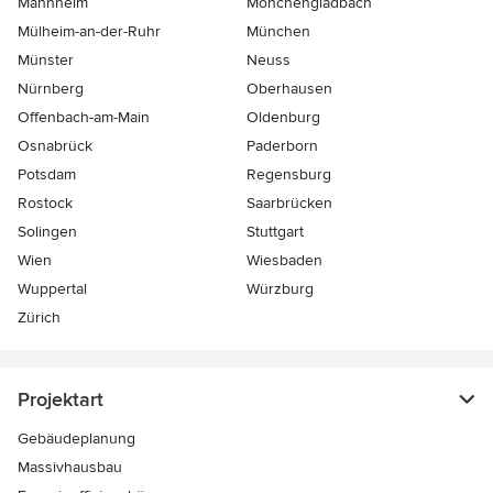
Mannheim
Mönchen­gladbach
Mülheim-an-der-Ruhr
München
Münster
Neuss
Nürnberg
Oberhausen
Offenbach-am-Main
Oldenburg
Osnabrück
Paderborn
Potsdam
Regensburg
Rostock
Saarbrücken
Solingen
Stuttgart
Wien
Wiesbaden
Wuppertal
Würzburg
Zürich
Projektart
Gebäudeplanung
Massivhausbau