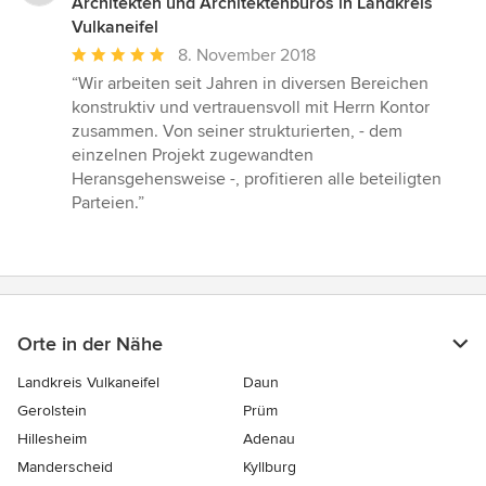
Architekten und Architektenbüros in Landkreis
Vulkaneifel
Durchschnittliche
8. November 2018
Bewertung:
“Wir arbeiten seit Jahren in diversen Bereichen
5
konstruktiv und vertrauensvoll mit Herrn Kontor
von
zusammen. Von seiner strukturierten, - dem
5
einzelnen Projekt zugewandten
Sternen
Heransgehensweise -, profitieren alle beteiligten
Parteien.”
Orte in der Nähe
Landkreis Vulkaneifel
Daun
Gerolstein
Prüm
Hillesheim
Adenau
Manderscheid
Kyllburg