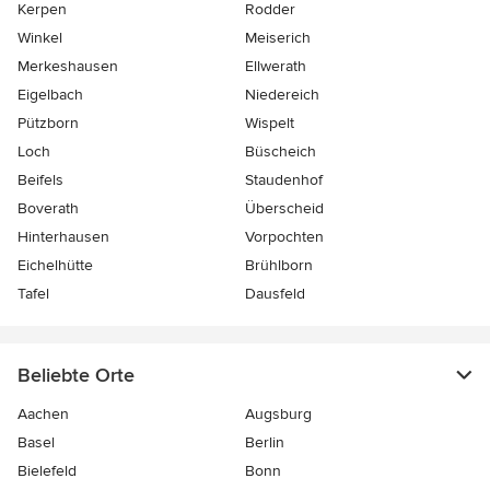
Kerpen
Rodder
Winkel
Meiserich
Merkeshausen
Ellwerath
Eigelbach
Niedereich
Pützborn
Wispelt
Loch
Büscheich
Beifels
Staudenhof
Boverath
Überscheid
Hinterhausen
Vorpochten
Eichelhütte
Brühlborn
Tafel
Dausfeld
Beliebte Orte
Aachen
Augsburg
Basel
Berlin
Bielefeld
Bonn