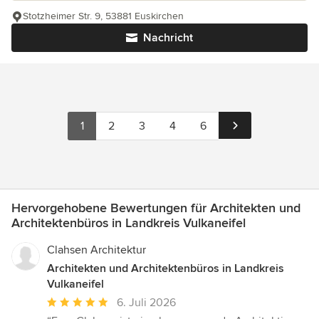
Stotzheimer Str. 9, 53881 Euskirchen
Nachricht
1
2
3
4
6
Hervorgehobene Bewertungen für Architekten und
Architektenbüros in Landkreis Vulkaneifel
Clahsen Architektur
Architekten und Architektenbüros in Landkreis
Vulkaneifel
Durchschnittliche
6. Juli 2026
Bewertung: