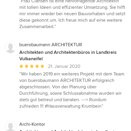
“Frau Clahsen ist eine hervorragende Architektin
5
mit tollen Ideen und effizienter Umsetzung. Sie hilft
von
mir immer wieder bei neuen Bauvorhaben und setzt
5
diese gekonnt um. Ich freue mich auf eine weitere
Sternen
Zusammenarbeit.”
buerobaumann ARCHITEKTUR
Architekten und Architektenbüros in Landkreis
Vulkaneifel
Durchschnittliche
21. Januar 2020
Bewertung:
“Wir haben 2019 ein weiteres Projekt mit dem Team
5
von buerobaumann ARCHITEKTUR erfolgreich
von
abgeschlossen. Von der Planung über
5
Durchführung, sowie Schlussabnahme wurden wir
Sternen
stets gut betreut und beraten. ---> Rundum
zufrieden !!! #Hausverwaltung Krumbein”
Archi-Kontor