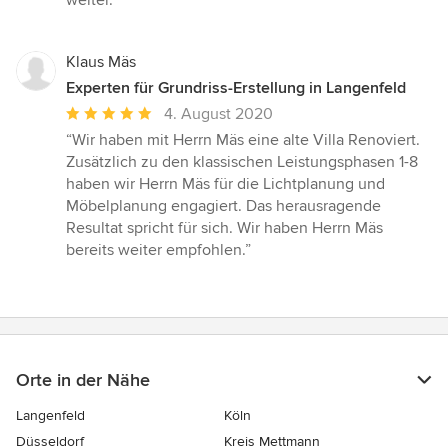
weiter.”
Klaus Mäs
Experten für Grundriss-Erstellung in Langenfeld
Durchschnittliche
4. August 2020
Bewertung:
“Wir haben mit Herrn Mäs eine alte Villa Renoviert.
5
Zusätzlich zu den klassischen Leistungsphasen 1-8
von
haben wir Herrn Mäs für die Lichtplanung und
5
Möbelplanung engagiert. Das herausragende
Sternen
Resultat spricht für sich. Wir haben Herrn Mäs
bereits weiter empfohlen.”
Orte in der Nähe
Langenfeld
Köln
Düsseldorf
Kreis Mettmann