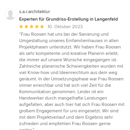
s.a.r.architektur
Experten für Grundriss-Erstellung in Langenfeld
Durchschnittliche
10. Oktober 2023
Bewertung:
“Frau Roosen hat uns bei der Sanierung und
5
Umgestaltung unseres Einfamilienhauses in allen
von
Projektphasen unterstützt. Wir haben Frau Roosen
5
als sehr kompetente und kreative Planerin erlebt,
Sternen
die immer auf unsere Wünsche eingegangen ist.
Zahlreiche planerische Schwierigkeiten wurden mit
viel Know-how und Ideenreichtum aus dem weg
geräumt. In der Umsetzungsphase war Frau Roosen
immer erreichbar und hat sich viel Zeit für die
Kommunikation genommen. Leider ist ein
Handwerker durch mangelhafte Leistungen
aufgefallen, aber auch hier hat sich Frau Roosen mit
großem Engagement für uns eingesetzt. Wir sind
mit dem Projektverlauf und dem Ergebnis sehr
zufrieden und empfehlen Frau Roosen gerne