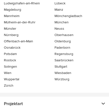
Ludwigshafen-am-Rhein
Lübeck
Magdeburg
Mainz
Mannheim
Mönchen­gladbach
Mülheim-an-der-Ruhr
München
Münster
Neuss
Nürnberg
Oberhausen
Offenbach-am-Main
Oldenburg
Osnabrück
Paderborn
Potsdam
Regensburg
Rostock
Saarbrücken
Solingen
Stuttgart
Wien
Wiesbaden
Wuppertal
Würzburg
Zürich
Projektart