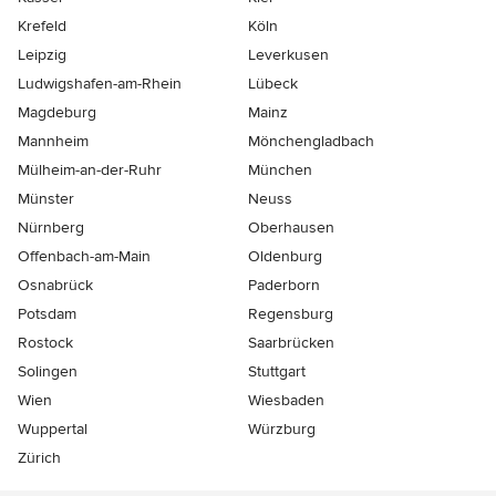
Krefeld
Köln
Leipzig
Leverkusen
Ludwigshafen-am-Rhein
Lübeck
Magdeburg
Mainz
Mannheim
Mönchen­gladbach
Mülheim-an-der-Ruhr
München
Münster
Neuss
Nürnberg
Oberhausen
Offenbach-am-Main
Oldenburg
Osnabrück
Paderborn
Potsdam
Regensburg
Rostock
Saarbrücken
Solingen
Stuttgart
Wien
Wiesbaden
Wuppertal
Würzburg
Zürich