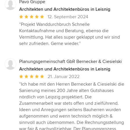
Pavo Gruppe
Architekten und Architektenbüros in Leisnig
Durchschnittliche
12. September 2024
Bewertung:
“Projekt Wanddurchbruch Schnelle
5
Kontaktaufnahme und Beratung, ebenso die
von
Vermittlung. Hat alles super geklappt und wir sind
5
sehr zufrieden. Gerne wieder.”
Sternen
Planungsgemeinschaft GbR Bernecker & Ciesielski
Architekten und Architektenbüros in Leisnig
Durchschnittliche
21. Januar 2022
Bewertung:
“Ich habe mit den Herren Bernecker & Ciesielski die
5
Sanierung meines 200 Jahre alten Gutshauses
von
nördlich von Leipzig projektiert. Die
5
Zusammenarbeit war stets offen und zielführend.
Sternen
Ideen und Anregungen seitens Bauherren wurden
aufgenommen und wenn technisch möglich &
sinnvoll auch übernommen. Die Rechnungsstellung
war fair & nachvollziehbar. Der Planungsprozess