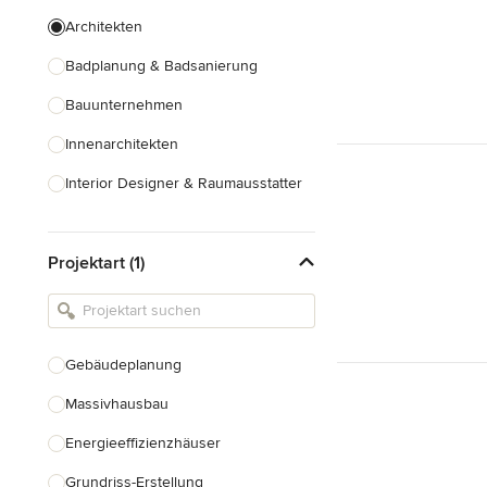
Architekten
Badplanung & Badsanierung
Bauunternehmen
Innenarchitekten
Interior Designer & Raumausstatter
Küchenplanung
Projektart (1)
Landschaftsarchitekten
Armaturen & Sanitärbedarf
Beleuchtung
Gebäudeplanung
Einbauschränke
Massivhausbau
Alle anzeigen
Energieeffizienzhäuser
Grundriss-Erstellung