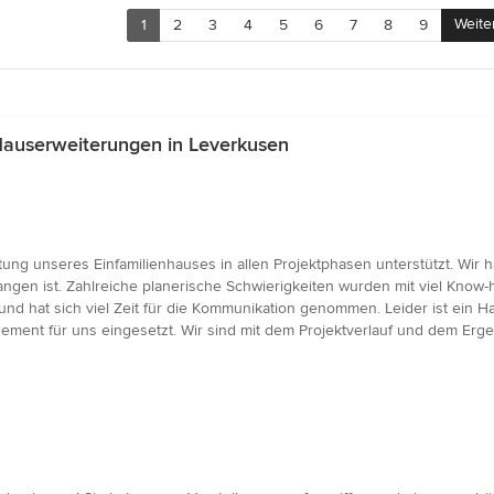
Weite
1
2
3
4
5
6
7
8
9
Hauserweiterungen in Leverkusen
ung unseres Einfamilienhauses in allen Projektphasen unterstützt. Wir
angen ist. Zahlreiche planerische Schwierigkeiten wurden mit viel Kno
 hat sich viel Zeit für die Kommunikation genommen. Leider ist ein H
ement für uns eingesetzt. Wir sind mit dem Projektverlauf und dem Er