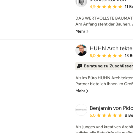
Durchschnittliche Bewe
4,9
11 
DAS WERTVOLLSTE BAUMATE
Am Anfang steht der Bauherr. A
Mehr
HUHN Architekte
Durchschnittliche Bewe
5,0
13 
Beratung zu Zuschüsse
Als im Büro HUHN Architekten
Partner biete ich Ihnen im Gro
Mehr
Benjamin von Pidol
Durchschnittliche Bewe
5,0
8 B
Als junges und kreatives Archi
individuelle Entwürfe die maßg