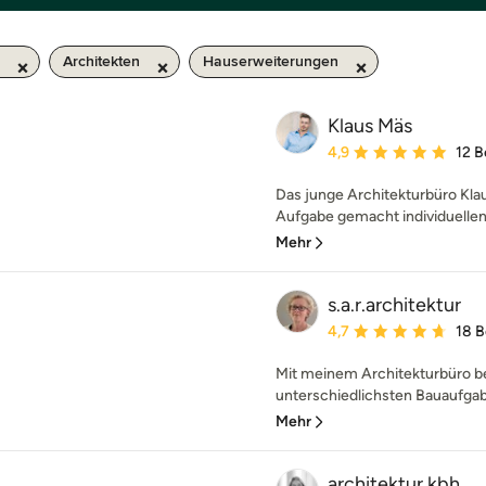
Architekten
Hauserweiterungen
Klaus Mäs
Durchschnittliche Bewe
4,9
12 
Das junge Architekturbüro Klau
Aufgabe gemacht individuellen
Mehr
s.a.r.architektur
Durchschnittliche Bewe
4,7
18 
Mit meinem Architekturbüro be
unterschiedlichsten Bauaufgabe
Mehr
architektur kbh