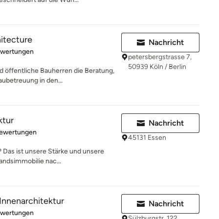
hitecture
Nachricht
rtung: 4.9 von 5 Sternen
ewertungen
petersbergstrasse 7,
50939 Köln / Berlin
d öffentliche Bauherren die Beratung,
ubetreuung in den...
ktur
Nachricht
rtung: 5 von 5 Sternen
Bewertungen
45131 Essen
 Das ist unsere Stärke und unsere
andsimmobilie nac...
Innenarchitektur
Nachricht
rtung: 5 von 5 Sternen
ewertungen
Sülzburgstr. 122,