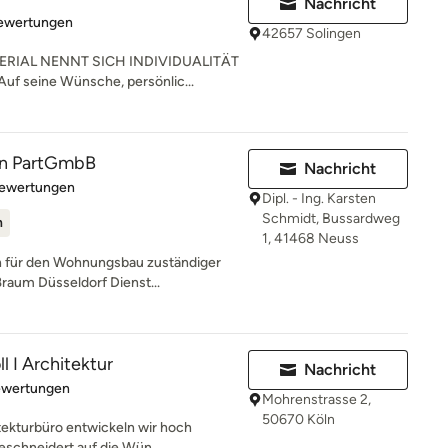
Nachricht
rtung: 4.9 von 5 Sternen
Bewertungen
42657 Solingen
RIAL NENNT SICH INDIVIDUALITÄT
uf seine Wünsche, persönlic...
n PartGmbB
Nachricht
rtung: 5 von 5 Sternen
Bewertungen
Dipl. - Ing. Karsten
Schmidt, Bussardweg
n
1, 41468 Neuss
 für den Wohnungsbau zuständiger
ßraum Düsseldorf Dienst...
l I Architektur
Nachricht
rtung: 5 von 5 Sternen
ewertungen
Mohrenstrasse 2,
50670 Köln
tekturbüro entwickeln wir hoch
eschneidert auf die Wün...