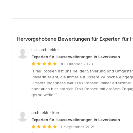
Hervorgehobene Bewertungen für Experten für 
s.a.r.architektur
Experten für Hauserweiterungen in Leverkusen
Durchschnittliche
10. Oktober 2023
Bewertung:
“Frau Roosen hat uns bei der Sanierung und Umgestalt
5
Planerin erlebt, die immer auf unsere Wünsche eingeg
von
Umsetzungsphase war Frau Roosen immer erreichbar und
5
aber auch hier hat sich Frau Roosen mit großem Engag
Sternen
gerne weiter.”
architektur kbh
Experten für Hauserweiterungen in Leverkusen
Durchschnittliche
1. September 2021
Bewertung: