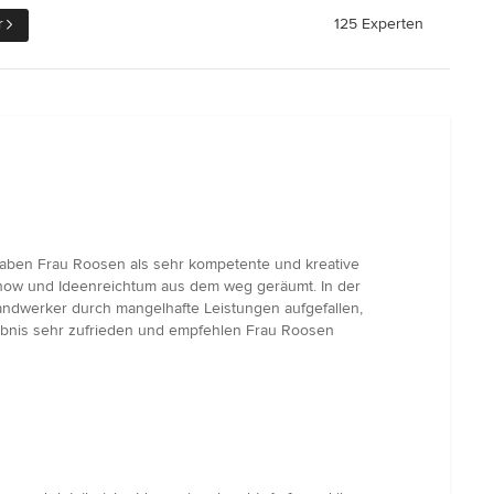
r
125 Experten
 haben Frau Roosen als sehr kompetente und kreative
w-how und Ideenreichtum aus dem weg geräumt. In der
andwerker durch mangelhafte Leistungen aufgefallen,
gebnis sehr zufrieden und empfehlen Frau Roosen