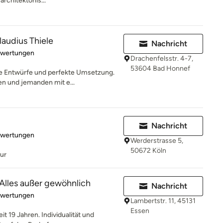
architektonis...
laudius Thiele
Nachricht
rtung: 4.9 von 5 Sternen
ewertungen
Drachenfelsstr. 4-7,
53604 Bad Honnef
he Entwürfe und perfekte Umsetzung.
n und jemanden mit e...
Nachricht
rtung: 5 von 5 Sternen
ewertungen
Werderstrasse 5,
50672 Köln
tur
 Alles außer gewöhnlich
Nachricht
rtung: 5 von 5 Sternen
ewertungen
Lambertstr. 11, 45131
Essen
it 19 Jahren. Individualität und