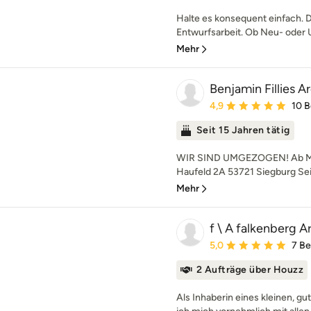
Halte es konsequent einfach. D
Entwurfsarbeit. Ob Neu- oder 
Mehr
Benjamin Fillies A
Durchschnittliche Bewe
4,9
10 
Seit 15 Jahren tätig
WIR SIND UMGEZOGEN! Ab März
Haufeld 2A 53721 Siegburg Seit
Mehr
f \ A falkenberg A
Durchschnittliche Bewe
5,0
7 B
2 Aufträge über Houzz
Als Inhaberin eines kleinen, g