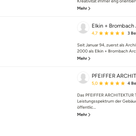
Kreativität immer eng orientiert
Mehr
Elkin + Brombach
Durchschnittliche Bewe
4,7
3 B
Seit Januar 94, zuerst als Arch
2000 als Elkin + Brombach Arch
Mehr
PFEIFFER ARCHI
Durchschnittliche Bewe
5,0
4 B
Das PFEIFFER ARCHITEKTUR Te
Leistungsspektrum der Gebäu
öffentlic...
Mehr