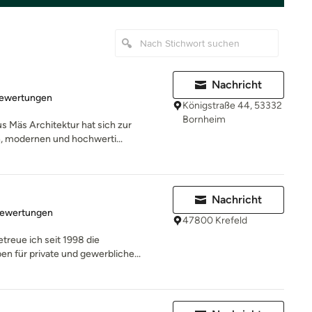
Nachricht
rtung: 4.9 von 5 Sternen
Bewertungen
Königstraße 44, 53332
Bornheim
s Mäs Architektur hat sich zur
, modernen und hochwerti...
Nachricht
rtung: 4.7 von 5 Sternen
Bewertungen
47800 Krefeld
treue ich seit 1998 die
n für private und gewerbliche...