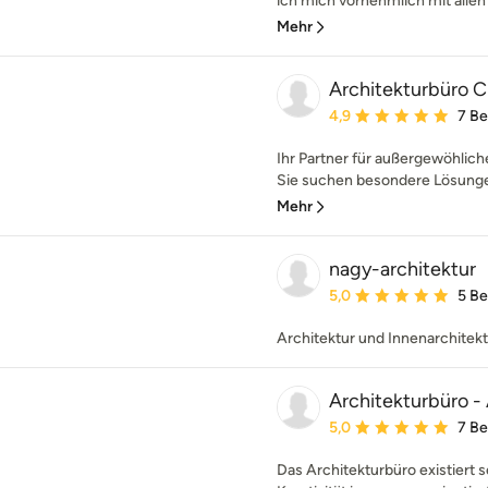
ich mich vornehmlich mit allen 
Mehr
Architekturbüro C
Durchschnittliche Bewe
4,9
7 B
Ihr Partner für außergewöhlic
Sie suchen besondere Lösunge
Mehr
nagy-architektur
Durchschnittliche Bewe
5,0
5 B
Architektur und Innenarchitek
Architekturbüro -
Durchschnittliche Bewe
5,0
7 B
Das Architekturbüro existiert se