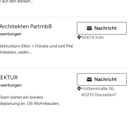
 auf den Bedarf...
 Architekten PartmbB
Nachricht
rtung: 4.7 von 5 Sternen
ewertungen
50674 Köln
itekturbüro Elkin + Hövels und seit Mai
itekten, widm...
TEKTUR
Nachricht
rtung: 5 von 5 Sternen
ewertungen
Hüttenstraße 36,
40215 Düsseldorf
am bietet ein breites
deplanung an. Ob Wohnbauten,