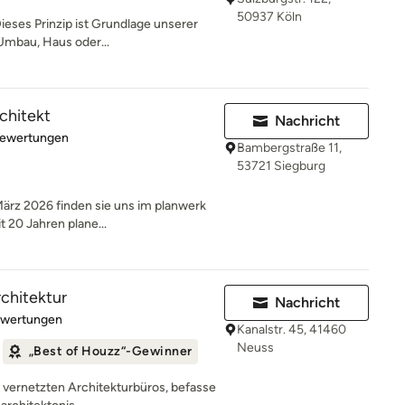
50937 Köln
ieses Prinzip ist Grundlage unserer
Umbau, Haus oder...
rchitekt
Nachricht
rtung: 4.9 von 5 Sternen
Bewertungen
Bambergstraße 11,
53721 Siegburg
 2026 finden sie uns im planwerk
 20 Jahren plane...
rchitektur
Nachricht
rtung: 5 von 5 Sternen
ewertungen
Kanalstr. 45, 41460
Neuss
„Best of Houzz“-Gewinner
ut vernetzten Architekturbüros, befasse