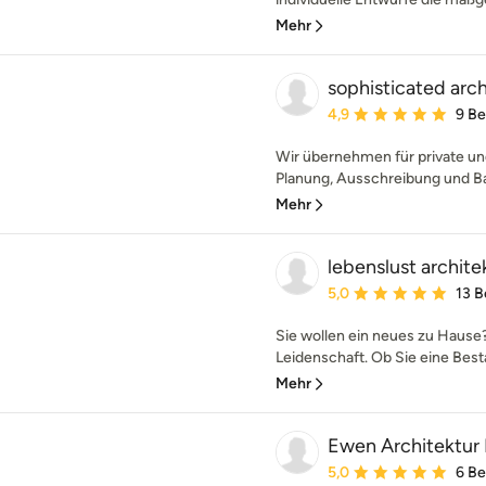
Mehr
sophisticated arc
Durchschnittliche Bewe
4,9
9 B
Wir übernehmen für private un
Planung, Ausschreibung und Ba
Mehr
lebenslust archite
Durchschnittliche Bewe
5,0
13 
Sie wollen ein neues zu Hause?
Leidenschaft. Ob Sie eine Best
Mehr
Ewen Architektur 
Durchschnittliche Bewe
5,0
6 B