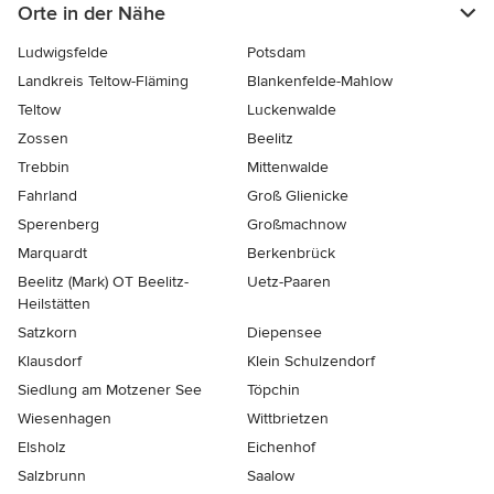
Orte in der Nähe
Ludwigsfelde
Potsdam
Landkreis Teltow-Fläming
Blankenfelde-Mahlow
Teltow
Luckenwalde
Zossen
Beelitz
Trebbin
Mittenwalde
Fahrland
Groß Glienicke
Sperenberg
Großmachnow
Marquardt
Berkenbrück
Beelitz (Mark) OT Beelitz-
Uetz-Paaren
Heilstätten
Satzkorn
Diepensee
Klausdorf
Klein Schulzendorf
Siedlung am Motzener See
Töpchin
Wiesenhagen
Wittbrietzen
Elsholz
Eichenhof
Salzbrunn
Saalow