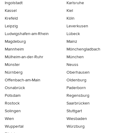
Ingolstadt
Karlsruhe
Kassel
Kiel
Krefeld
Köln
Leipzig
Leverkusen
Ludwigshafen-am-Rhein
Lübeck
Magdeburg
Mainz
Mannheim
Mönchen­gladbach
Mülheim-an-der-Ruhr
München
Münster
Neuss
Nürnberg
Oberhausen
Offenbach-am-Main
Oldenburg
Osnabrück
Paderborn
Potsdam
Regensburg
Rostock
Saarbrücken
Solingen
Stuttgart
Wien
Wiesbaden
Wuppertal
Würzburg