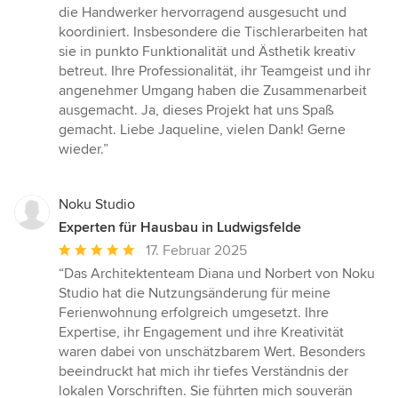
die Handwerker hervorragend ausgesucht und
koordiniert. Insbesondere die Tischlerarbeiten hat
sie in punkto Funktionalität und Ästhetik kreativ
betreut. Ihre Professionalität, ihr Teamgeist und ihr
angenehmer Umgang haben die Zusammenarbeit
ausgemacht. Ja, dieses Projekt hat uns Spaß
gemacht. Liebe Jaqueline, vielen Dank! Gerne
wieder.”
Noku Studio
Experten für Hausbau in Ludwigsfelde
Durchschnittliche
17. Februar 2025
Bewertung:
“Das Architektenteam Diana und Norbert von Noku
5
Studio hat die Nutzungsänderung für meine
von
Ferienwohnung erfolgreich umgesetzt. Ihre
5
Expertise, ihr Engagement und ihre Kreativität
Sternen
waren dabei von unschätzbarem Wert. Besonders
beeindruckt hat mich ihr tiefes Verständnis der
lokalen Vorschriften. Sie führten mich souverän