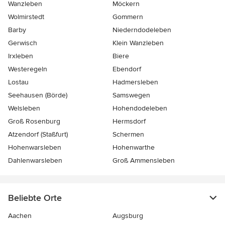
Wanzleben
Möckern
Wolmirstedt
Gommern
Barby
Niederndodeleben
Gerwisch
Klein Wanzleben
Irxleben
Biere
Westeregeln
Ebendorf
Lostau
Hadmersleben
Seehausen (Börde)
Samswegen
Welsleben
Hohendodeleben
Groß Rosenburg
Hermsdorf
Atzendorf (Staßfurt)
Schermen
Hohenwarsleben
Hohenwarthe
Dahlenwarsleben
Groß Ammensleben
Beliebte Orte
Aachen
Augsburg