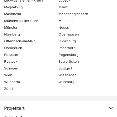
Ludwigshafen-am-Rhein
Lübeck
Magdeburg
Mainz
Mannheim
Mönchen­gladbach
Mülheim-an-der-Ruhr
München
Münster
Neuss
Nürnberg
Oberhausen
Offenbach-am-Main
Oldenburg
Osnabrück
Paderborn
Potsdam
Regensburg
Rostock
Saarbrücken
Solingen
Stuttgart
Wien
Wiesbaden
Wuppertal
Würzburg
Zürich
Projektart