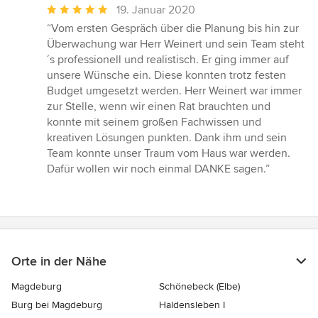
Durchschnittliche
19. Januar 2020
Bewertung:
“Vom ersten Gespräch über die Planung bis hin zur
5
Überwachung war Herr Weinert und sein Team steht
von
´s professionell und realistisch. Er ging immer auf
5
unsere Wünsche ein. Diese konnten trotz festen
Sternen
Budget umgesetzt werden. Herr Weinert war immer
zur Stelle, wenn wir einen Rat brauchten und
konnte mit seinem großen Fachwissen und
kreativen Lösungen punkten. Dank ihm und sein
Team konnte unser Traum vom Haus war werden.
Dafür wollen wir noch einmal DANKE sagen.”
Orte in der Nähe
Magdeburg
Schönebeck (Elbe)
Burg bei Magdeburg
Haldensleben I