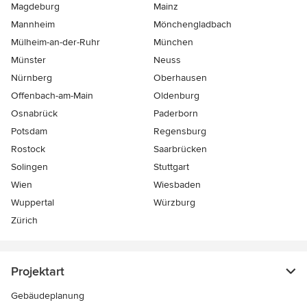
Magdeburg
Mainz
Mannheim
Mönchen­gladbach
Mülheim-an-der-Ruhr
München
Münster
Neuss
Nürnberg
Oberhausen
Offenbach-am-Main
Oldenburg
Osnabrück
Paderborn
Potsdam
Regensburg
Rostock
Saarbrücken
Solingen
Stuttgart
Wien
Wiesbaden
Wuppertal
Würzburg
Zürich
Projektart
Gebäudeplanung