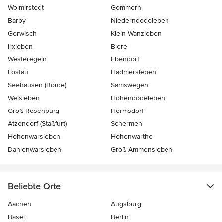
Wolmirstedt
Gommern
Barby
Niederndodeleben
Gerwisch
Klein Wanzleben
Irxleben
Biere
Westeregeln
Ebendorf
Lostau
Hadmersleben
Seehausen (Börde)
Samswegen
Welsleben
Hohendodeleben
Groß Rosenburg
Hermsdorf
Atzendorf (Staßfurt)
Schermen
Hohenwarsleben
Hohenwarthe
Dahlenwarsleben
Groß Ammensleben
Beliebte Orte
Aachen
Augsburg
Basel
Berlin