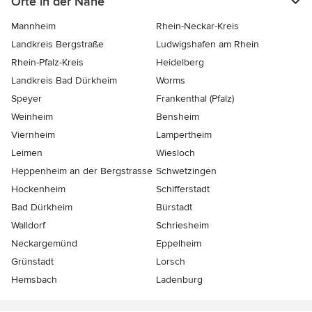
Orte in der Nähe
Mannheim
Rhein-Neckar-Kreis
Landkreis Bergstraße
Ludwigshafen am Rhein
Rhein-Pfalz-Kreis
Heidelberg
Landkreis Bad Dürkheim
Worms
Speyer
Frankenthal (Pfalz)
Weinheim
Bensheim
Viernheim
Lampertheim
Leimen
Wiesloch
Heppenheim an der Bergstrasse
Schwetzingen
Hockenheim
Schifferstadt
Bad Dürkheim
Bürstadt
Walldorf
Schriesheim
Neckargemünd
Eppelheim
Grünstadt
Lorsch
Hemsbach
Ladenburg