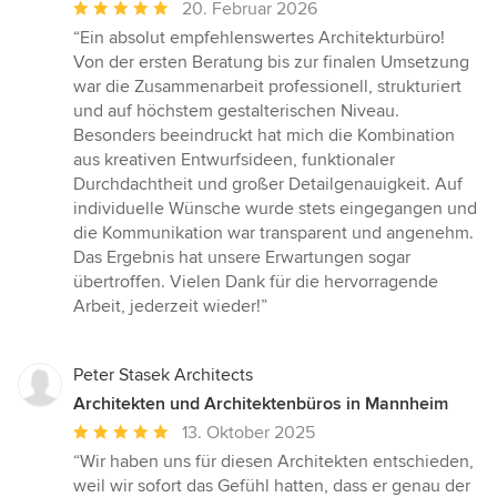
Durchschnittliche
20. Februar 2026
Bewertung:
“Ein absolut empfehlenswertes Architekturbüro!
5
Von der ersten Beratung bis zur finalen Umsetzung
von
war die Zusammenarbeit professionell, strukturiert
5
und auf höchstem gestalterischen Niveau.
Sternen
Besonders beeindruckt hat mich die Kombination
aus kreativen Entwurfsideen, funktionaler
Durchdachtheit und großer Detailgenauigkeit. Auf
individuelle Wünsche wurde stets eingegangen und
die Kommunikation war transparent und angenehm.
Das Ergebnis hat unsere Erwartungen sogar
übertroffen. Vielen Dank für die hervorragende
Arbeit, jederzeit wieder!”
Peter Stasek Architects
Architekten und Architektenbüros in Mannheim
Durchschnittliche
13. Oktober 2025
Bewertung:
“Wir haben uns für diesen Architekten entschieden,
5
weil wir sofort das Gefühl hatten, dass er genau der