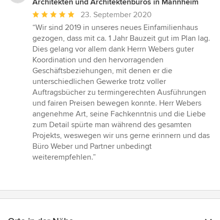
Architekten und Architektenbüros in Mannheim
Durchschnittliche
23. September 2020
Bewertung:
“Wir sind 2019 in unseres neues Einfamilienhaus
5
gezogen, dass mit ca. 1 Jahr Bauzeit gut im Plan lag.
von
Dies gelang vor allem dank Herrn Webers guter
5
Koordination und den hervorragenden
Sternen
Geschäftsbeziehungen, mit denen er die
unterschiedlichen Gewerke trotz voller
Auftragsbücher zu termingerechten Ausführungen
und fairen Preisen bewegen konnte. Herr Webers
angenehme Art, seine Fachkenntnis und die Liebe
zum Detail spürte man während des gesamten
Projekts, weswegen wir uns gerne erinnern und das
Büro Weber und Partner unbedingt
weiterempfehlen.”