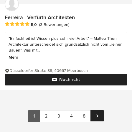
Ferreira | Verfürth Architekten
Durchschnittliche Bewertung: 5 von 5 Sternen
5,0
(3 Bewertungen)
"Einfachheit ist Wissen plus sehr viel Arbeit" – Matteo Thun
Architektur unterscheidet sich grundsätzlich nicht vom „reinen
Bauen“. Was mit...
Mehr
Düsseldorfer Straße 88, 40667 Meerbusch
Nachricht
1
2
3
4
8