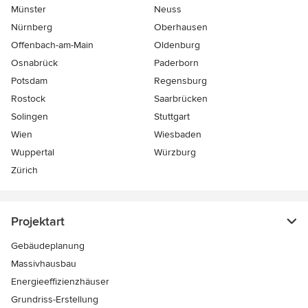
Münster
Neuss
Nürnberg
Oberhausen
Offenbach-am-Main
Oldenburg
Osnabrück
Paderborn
Potsdam
Regensburg
Rostock
Saarbrücken
Solingen
Stuttgart
Wien
Wiesbaden
Wuppertal
Würzburg
Zürich
Projektart
Gebäudeplanung
Massivhausbau
Energieeffizienzhäuser
Grundriss-Erstellung