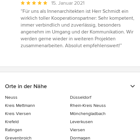
Durchschnittliche
15. Januar 2021
Bewertung:
“Für uns als Innenarchitekten ist Herr Schmidt ein
5
wirklich toller Kooperationspartner: Sehr kompetent,
von
immer verbindlich und zuverlässig, besonders
5
angenehm im Umgang und der Kommunikation. Wir
Sternen
werden gerne wieder in weiteren Projekten
zusammenarbeiten. Absolut empfehlenswert!”
Orte in der Nähe
Neuss
Düsseldorf
Kreis Mettmann
Rhein-Kreis Neuss
Kreis Viersen
Mönchengladbach
Krefeld
Leverkusen
Ratingen
Viersen
Grevenbroich
Dormagen