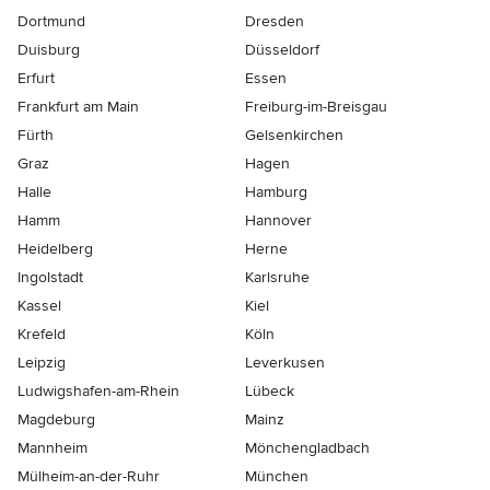
Dortmund
Dresden
Duisburg
Düsseldorf
Erfurt
Essen
Frankfurt am Main
Freiburg-im-Breisgau
Fürth
Gelsenkirchen
Graz
Hagen
Halle
Hamburg
Hamm
Hannover
Heidelberg
Herne
Ingolstadt
Karlsruhe
Kassel
Kiel
Krefeld
Köln
Leipzig
Leverkusen
Ludwigshafen-am-Rhein
Lübeck
Magdeburg
Mainz
Mannheim
Mönchen­gladbach
Mülheim-an-der-Ruhr
München