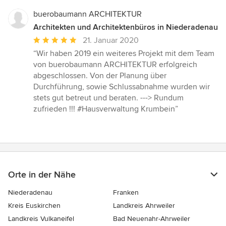
buerobaumann ARCHITEKTUR
Architekten und Architektenbüros in Niederadenau
Durchschnittliche
21. Januar 2020
Bewertung:
“Wir haben 2019 ein weiteres Projekt mit dem Team
5
von buerobaumann ARCHITEKTUR erfolgreich
von
abgeschlossen. Von der Planung über
5
Durchführung, sowie Schlussabnahme wurden wir
Sternen
stets gut betreut und beraten. ---> Rundum
zufrieden !!! #Hausverwaltung Krumbein”
Orte in der Nähe
Niederadenau
Franken
Kreis Euskirchen
Landkreis Ahrweiler
Landkreis Vulkaneifel
Bad Neuenahr-Ahrweiler