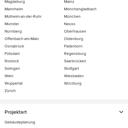
Magdeburg
Mainz
Mannheim
Mönchen­gladbach
Mülheim-an-der-Ruhr
München
Münster
Neuss
Nürnberg
Oberhausen
Offenbach-am-Main
Oldenburg
Osnabrück
Paderborn
Potsdam
Regensburg
Rostock
Saarbrücken
Solingen
Stuttgart
Wien
Wiesbaden
Wuppertal
Würzburg
Zürich
Projektart
Gebäudeplanung