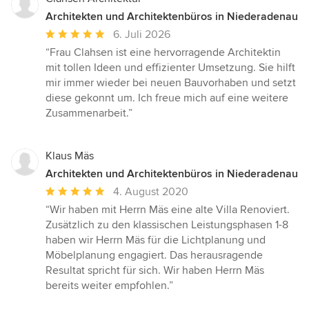
Architekten und Architektenbüros in Niederadenau
Durchschnittliche
6. Juli 2026
Bewertung:
“Frau Clahsen ist eine hervorragende Architektin
5
mit tollen Ideen und effizienter Umsetzung. Sie hilft
von
mir immer wieder bei neuen Bauvorhaben und setzt
5
diese gekonnt um. Ich freue mich auf eine weitere
Sternen
Zusammenarbeit.”
Klaus Mäs
Architekten und Architektenbüros in Niederadenau
Durchschnittliche
4. August 2020
Bewertung:
“Wir haben mit Herrn Mäs eine alte Villa Renoviert.
5
Zusätzlich zu den klassischen Leistungsphasen 1-8
von
haben wir Herrn Mäs für die Lichtplanung und
5
Möbelplanung engagiert. Das herausragende
Sternen
Resultat spricht für sich. Wir haben Herrn Mäs
bereits weiter empfohlen.”