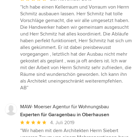
Bewertung:
“Ich habe einen Kellerraum und Vorraum von Herrn
5
Schmitz ausbauen lassen. Herr Schmitz hat tolle
von
Vorschläge gemacht, die wir alle umgesetzt haben.
5
Die Handwerker haben wir gemeinsam ausgesucht
Sternen
und Herr Schmitz hat alles koordiniert. Die Abläufe
haben perfekt funktioniert, Herr Schmitz hat sich um
alles gekümmert. Er ist dabei preisbewusst
vorgegangen , letztlich hat der Ausbau nicht mehr
gekostet als geplant , was ja oft anders ist. Ich war
mit der Arbeit von Herrn Schmitz sehr zufrieden, die
Räume sind wunderschön geworden. Ich kann ihn
als Architekt uneingeschränkt weiterempfehlen.
AB”
MAW- Moerser Agentur für Wohnungsbau
Experten für Garagenbau in Oberhausen
Durchschnittliche
4. Juli 2019
Bewertung:
“Wir haben mit dem Architekten Herrn Siebert
5