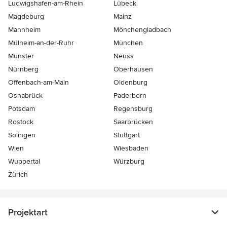
Ludwigshafen-am-Rhein
Lübeck
Magdeburg
Mainz
Mannheim
Mönchen­gladbach
Mülheim-an-der-Ruhr
München
Münster
Neuss
Nürnberg
Oberhausen
Offenbach-am-Main
Oldenburg
Osnabrück
Paderborn
Potsdam
Regensburg
Rostock
Saarbrücken
Solingen
Stuttgart
Wien
Wiesbaden
Wuppertal
Würzburg
Zürich
Projektart