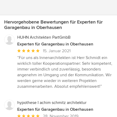
Hervorgehobene Bewertungen für Experten für
Garagenbau in Oberhausen
HUHN Architekten PartGmbB
Experten für Garagenbau in Oberhausen
Durchschnittliche
15. Januar 2021
Bewertung:
“Für uns als Innenarchitekten ist Herr Schmidt ein
5
wirklich toller Kooperationspartner: Sehr kompetent,
von
immer verbindlich und zuverlässig, besonders
5
angenehm im Umgang und der Kommunikation. Wir
Sternen
werden gerne wieder in weiteren Projekten
zusammenarbeiten. Absolut empfehlenswert!”
hypothese I achim schmitz architektur
Experten für Garagenbau in Oberhausen
Durchschnittliche
28. November 2019