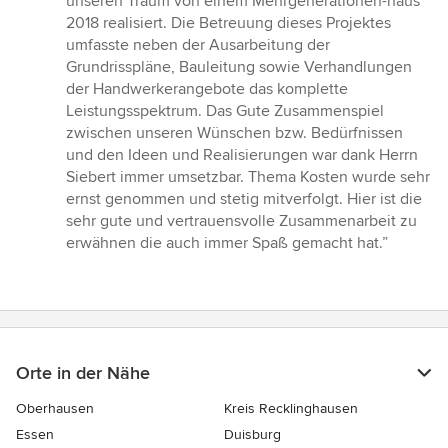
unseren Traum von einem Mehrgenerationen-haus
von
2018 realisiert. Die Betreuung dieses Projektes
5
umfasste neben der Ausarbeitung der
Sternen
Grundrisspläne, Bauleitung sowie Verhandlungen
der Handwerkerangebote das komplette
Leistungsspektrum. Das Gute Zusammenspiel
zwischen unseren Wünschen bzw. Bedürfnissen
und den Ideen und Realisierungen war dank Herrn
Siebert immer umsetzbar. Thema Kosten wurde sehr
ernst genommen und stetig mitverfolgt. Hier ist die
sehr gute und vertrauensvolle Zusammenarbeit zu
erwähnen die auch immer Spaß gemacht hat.”
Orte in der Nähe
Oberhausen
Kreis Recklinghausen
Essen
Duisburg