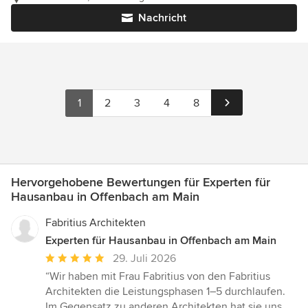
Nachricht
1
2
3
4
8
Hervorgehobene Bewertungen für Experten für
Hausanbau in Offenbach am Main
Fabritius Architekten
Experten für Hausanbau in Offenbach am Main
Durchschnittliche
29. Juli 2026
Bewertung:
“Wir haben mit Frau Fabritius von den Fabritius
5
Architekten die Leistungsphasen 1–5 durchlaufen.
von
Im Gegensatz zu anderen Architekten hat sie uns