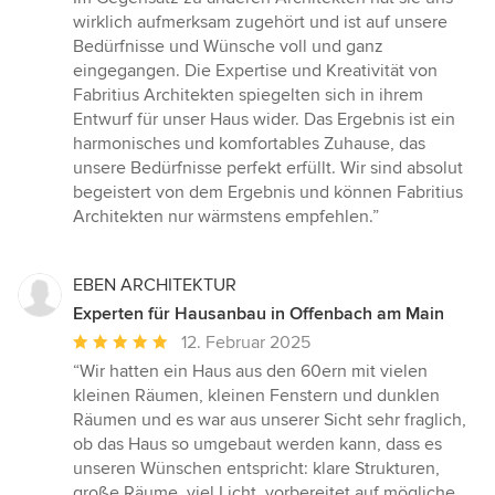
5
wirklich aufmerksam zugehört und ist auf unsere
Sternen
Bedürfnisse und Wünsche voll und ganz
eingegangen. Die Expertise und Kreativität von
Fabritius Architekten spiegelten sich in ihrem
Entwurf für unser Haus wider. Das Ergebnis ist ein
harmonisches und komfortables Zuhause, das
unsere Bedürfnisse perfekt erfüllt. Wir sind absolut
begeistert von dem Ergebnis und können Fabritius
Architekten nur wärmstens empfehlen.”
EBEN ARCHITEKTUR
Experten für Hausanbau in Offenbach am Main
Durchschnittliche
12. Februar 2025
Bewertung:
“Wir hatten ein Haus aus den 60ern mit vielen
5
kleinen Räumen, kleinen Fenstern und dunklen
von
Räumen und es war aus unserer Sicht sehr fraglich,
5
ob das Haus so umgebaut werden kann, dass es
Sternen
unseren Wünschen entspricht: klare Strukturen,
große Räume, viel Licht, vorbereitet auf mögliche