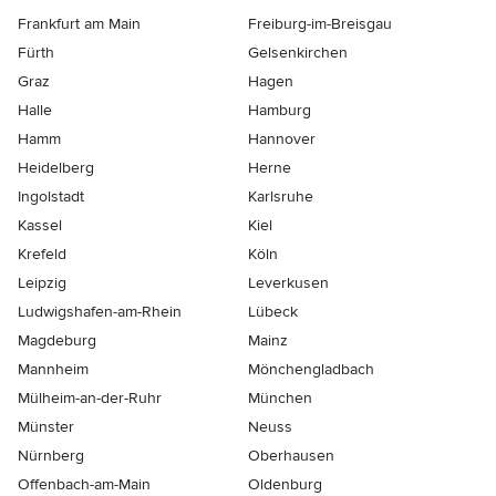
Frankfurt am Main
Freiburg-im-Breisgau
Fürth
Gelsenkirchen
Graz
Hagen
Halle
Hamburg
Hamm
Hannover
Heidelberg
Herne
Ingolstadt
Karlsruhe
Kassel
Kiel
Krefeld
Köln
Leipzig
Leverkusen
Ludwigshafen-am-Rhein
Lübeck
Magdeburg
Mainz
Mannheim
Mönchen­gladbach
Mülheim-an-der-Ruhr
München
Münster
Neuss
Nürnberg
Oberhausen
Offenbach-am-Main
Oldenburg