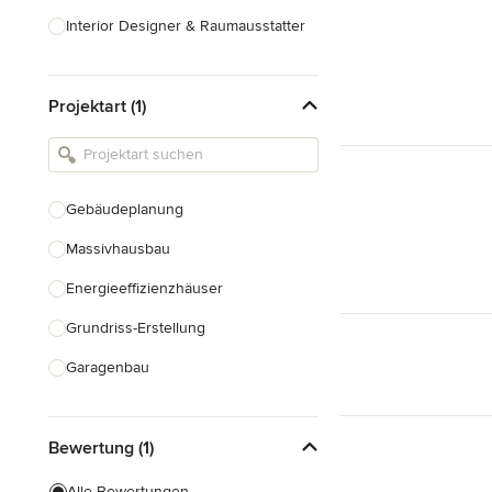
Interior Designer & Raumausstatter
Küchenplanung
Projektart (1)
Landschaftsarchitekten
Armaturen & Sanitärbedarf
Beleuchtung
Gebäudeplanung
Einbauschränke
Massivhausbau
Alle anzeigen
Energieeffizienzhäuser
Grundriss-Erstellung
Garagenbau
Nachhaltiges Bauen
Bewertung (1)
Baudenkmalpflege
Hausanbau
Alle Bewertungen