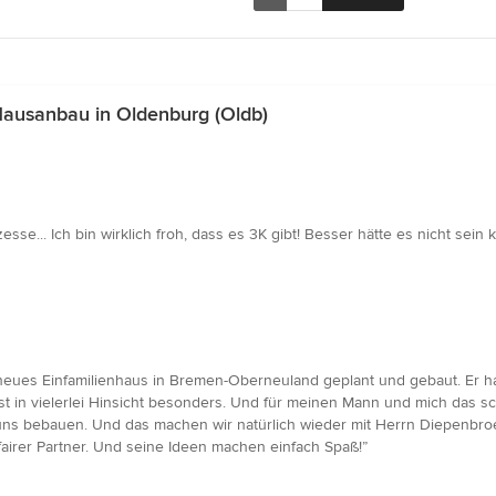
ausanbau in Oldenburg (Oldb)
se... Ich bin wirklich froh, dass es 3K gibt! Besser hätte es nicht sein 
neues Einfamilienhaus in Bremen-Oberneuland geplant und gebaut. Er ha
 ist in vielerlei Hinsicht besonders. Und für meinen Mann und mich das 
ns bebauen. Und das machen wir natürlich wieder mit Herrn Diepenbroe
fairer Partner. Und seine Ideen machen einfach Spaß!”