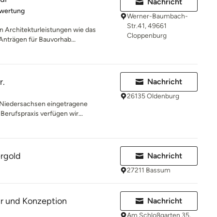
Nachricht
rtung: 5 von 5 Sternen
ewertung
Werner-Baumbach-
Str.41, 49661
n Architekturleistungen wie das
Cloppenburg
Anträgen für Bauvorhab...
r.
Nachricht
26135 Oldenburg
 Niedersachsen eingetragene
 Berufspraxis verfügen wir...
ergold
Nachricht
27211 Bassum
r und Konzeption
Nachricht
Am Schloßgarten 35,