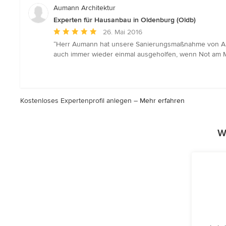
Aumann Architektur
Experten für Hausanbau in Oldenburg (Oldb)
Durchschnittliche
26. Mai 2016
Bewertung:
“Herr Aumann hat unsere Sanierungsmaßnahme von Anfa
5
auch immer wieder einmal ausgeholfen, wenn Not am 
von
5
Sternen
Kostenloses Expertenprofil anlegen –
Mehr erfahren
W