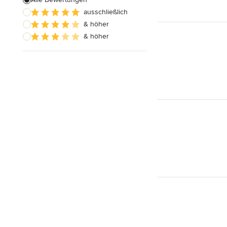
ausschließlich
Hauserweiterungen
& höher
Hausbau
& höher
Alle anzeigen