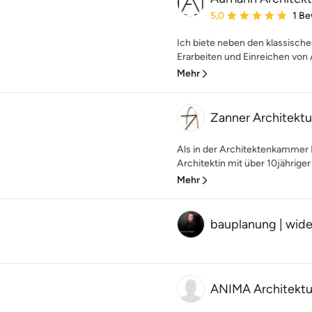
Durchschnittliche Bewe
5,0
1 B
Ich biete neben den klassische
Erarbeiten und Einreichen von 
Mehr
Zanner Architektu
Als in der Architektenkammer
Architektin mit über 10jähriger
Mehr
bauplanung | wid
ANIMA Architektu