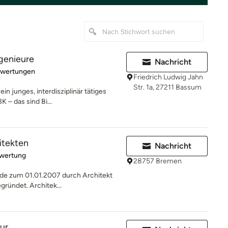
genieure
Nachricht
rtung: 5 von 5 Sternen
ewertungen
Friedrich Ludwig Jahn
Str. 1a, 27211 Bassum
ein junges, interdisziplinär tätiges
 – das sind Bi...
itekten
Nachricht
rtung: 5 von 5 Sternen
ewertung
28757 Bremen
rde zum 01.01.2007 durch Architekt
gründet. Architek...
ur