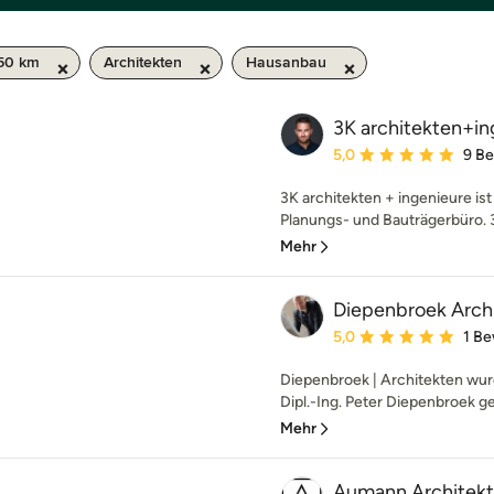
 50 km
Architekten
Hausanbau
3K architekten+in
Durchschnittliche Bewe
5,0
9 B
3K architekten + ingenieure ist 
Planungs- und Bauträgerbüro. 3K
Mehr
Diepenbroek Arch
Durchschnittliche Bewe
5,0
1 B
Diepenbroek | Architekten wu
Dipl.-Ing. Peter Diepenbroek ge
Mehr
Aumann Architekt