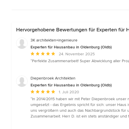
Hervorgehobene Bewertungen für Experten für H
3K architekten+ingenieure
Experten für Hausanbau in Oldenburg (Oldb)
Durchschnittliche
24. November 2025
Bewertung:
“Perfekte Zusammenarbeit! Super Abwicklung aller Prozes
5
von
5
Diepenbroek Architekten
Sternen
Experten für Hausanbau in Oldenburg (Oldb)
Durchschnittliche
1. Juli 2020
Bewertung:
“In 2014/2015 haben wir mit Peter Diepenbroek unser 
5
umgesetzt - das Ergebnis spricht für sich: unser Haus
von
uns vergrößern und auch das Nachbargrundstück für u
5
Zusammenarbeit. Herr D. ist ein stets anständiger und 
Sternen