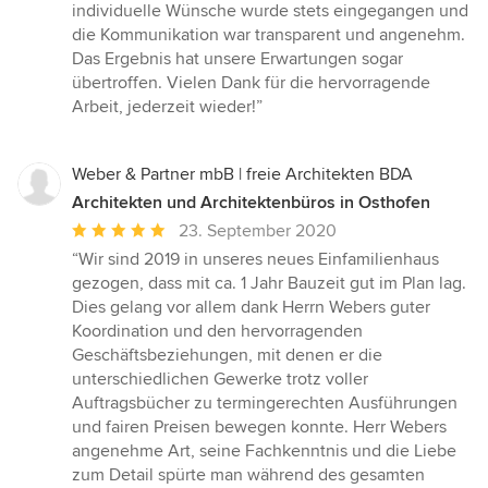
individuelle Wünsche wurde stets eingegangen und
die Kommunikation war transparent und angenehm.
Das Ergebnis hat unsere Erwartungen sogar
übertroffen. Vielen Dank für die hervorragende
Arbeit, jederzeit wieder!”
Weber & Partner mbB | freie Architekten BDA
Architekten und Architektenbüros in Osthofen
Durchschnittliche
23. September 2020
Bewertung:
“Wir sind 2019 in unseres neues Einfamilienhaus
5
gezogen, dass mit ca. 1 Jahr Bauzeit gut im Plan lag.
von
Dies gelang vor allem dank Herrn Webers guter
5
Koordination und den hervorragenden
Sternen
Geschäftsbeziehungen, mit denen er die
unterschiedlichen Gewerke trotz voller
Auftragsbücher zu termingerechten Ausführungen
und fairen Preisen bewegen konnte. Herr Webers
angenehme Art, seine Fachkenntnis und die Liebe
zum Detail spürte man während des gesamten