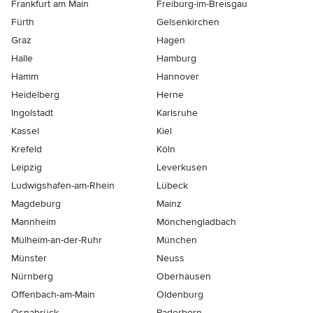
Frankfurt am Main
Freiburg-im-Breisgau
Fürth
Gelsenkirchen
Graz
Hagen
Halle
Hamburg
Hamm
Hannover
Heidelberg
Herne
Ingolstadt
Karlsruhe
Kassel
Kiel
Krefeld
Köln
Leipzig
Leverkusen
Ludwigshafen-am-Rhein
Lübeck
Magdeburg
Mainz
Mannheim
Mönchen­gladbach
Mülheim-an-der-Ruhr
München
Münster
Neuss
Nürnberg
Oberhausen
Offenbach-am-Main
Oldenburg
Osnabrück
Paderborn