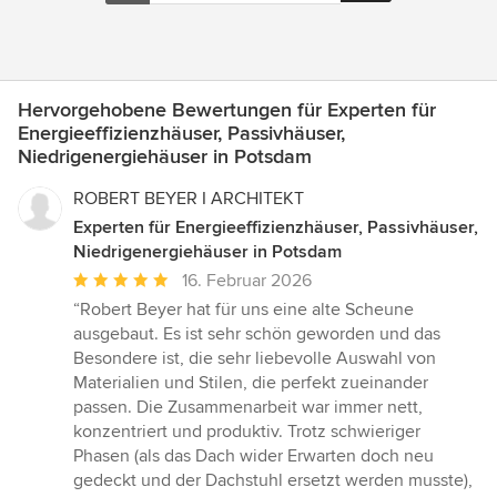
Hervorgehobene Bewertungen für Experten für
Energieeffizienzhäuser, Passivhäuser,
Niedrigenergiehäuser in Potsdam
ROBERT BEYER I ARCHITEKT
Experten für Energieeffizienzhäuser, Passivhäuser,
Niedrigenergiehäuser in Potsdam
Durchschnittliche
16. Februar 2026
Bewertung:
“Robert Beyer hat für uns eine alte Scheune
5
ausgebaut. Es ist sehr schön geworden und das
von
Besondere ist, die sehr liebevolle Auswahl von
5
Materialien und Stilen, die perfekt zueinander
Sternen
passen. Die Zusammenarbeit war immer nett,
konzentriert und produktiv. Trotz schwieriger
Phasen (als das Dach wider Erwarten doch neu
gedeckt und der Dachstuhl ersetzt werden musste),