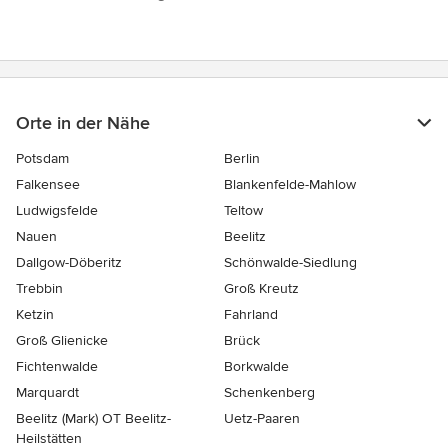
von
5
Sternen
Orte in der Nähe
Potsdam
Berlin
Falkensee
Blankenfelde-Mahlow
Ludwigsfelde
Teltow
Nauen
Beelitz
Dallgow-Döberitz
Schönwalde-Siedlung
Trebbin
Groß Kreutz
Ketzin
Fahrland
Groß Glienicke
Brück
Fichtenwalde
Borkwalde
Marquardt
Schenkenberg
Beelitz (Mark) OT Beelitz-
Uetz-Paaren
Heilstätten