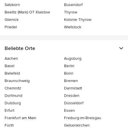
Satzkorn
Busendorf
Beelitz (Mark) OT Klaistow
Thyrow
Glienick
Kolonie Thyrow
Priedel
Wietstock
Beliebte Orte
Aachen
Augsburg
Basel
Berlin
Bielefeld
Bonn
Braunschweig
Bremen
Chemnitz
Darmstadt
Dortmund
Dresden
Duisburg
Düsseldorf
Erfurt
Essen
Frankfurt am Main
Freiburg-im-Breisgau
Fürth
Gelsenkirchen