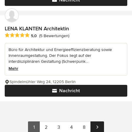
LENA KLANTEN Architektin
Durchschnittliche Bewertung: 5 von 5 Sternen
5,0
(5 Bewertungen)
Büro für Architektur und Energieeffizienzberatung sowie
Innenraumgestaltung. Der Fokus liegt auf der
interdisziplinären Gestaltung (Schwerpunk...
Mehr
Spindelmühler Weg 24, 12205 Berlin
Nachricht
1
2
3
4
8