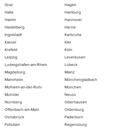
Graz
Hagen
Halle
Hamburg
Hamm
Hannover
Heidelberg
Herne
Ingolstadt
Karlsruhe
Kassel
Kiel
Krefeld
Köln
Leipzig
Leverkusen
Ludwigshafen-am-Rhein
Lübeck
Magdeburg
Mainz
Mannheim
Mönchen­gladbach
Mülheim-an-der-Ruhr
München
Münster
Neuss
Nürnberg
Oberhausen
Offenbach-am-Main
Oldenburg
Osnabrück
Paderborn
Potsdam
Regensburg