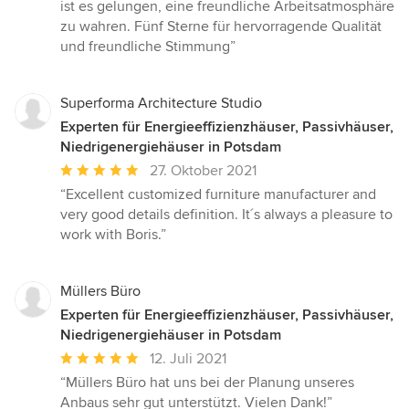
ist es gelungen, eine freundliche Arbeitsatmosphäre
zu wahren. Fünf Sterne für hervorragende Qualität
und freundliche Stimmung”
Superforma Architecture Studio
Experten für Energieeffizienzhäuser, Passivhäuser,
Niedrigenergiehäuser in Potsdam
Durchschnittliche
27. Oktober 2021
Bewertung:
“Excellent customized furniture manufacturer and
5
very good details definition. It´s always a pleasure to
von
work with Boris.”
5
Sternen
Müllers Büro
Experten für Energieeffizienzhäuser, Passivhäuser,
Niedrigenergiehäuser in Potsdam
Durchschnittliche
12. Juli 2021
Bewertung:
“Müllers Büro hat uns bei der Planung unseres
5
Anbaus sehr gut unterstützt. Vielen Dank!”