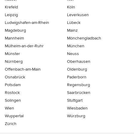
Krefeld
Köln
Leipzig
Leverkusen
Ludwigshafen-am-Rhein
Lübeck
Magdeburg
Mainz
Mannheim
Mönchen­gladbach
Mülheim-an-der-Ruhr
München
Münster
Neuss
Nürnberg
Oberhausen
Offenbach-am-Main
Oldenburg
Osnabrück
Paderborn
Potsdam
Regensburg
Rostock
Saarbrücken
Solingen
Stuttgart
Wien
Wiesbaden
Wuppertal
Würzburg
Zürich