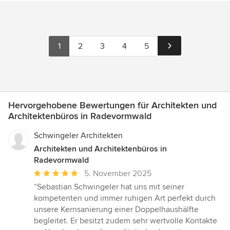
1
2
3
4
5
Hervorgehobene Bewertungen für Architekten und
Architektenbüros in Radevormwald
Schwingeler Architekten
Architekten und Architektenbüros in
Radevormwald
Durchschnittliche
5. November 2025
Bewertung:
“Sebastian Schwingeler hat uns mit seiner
5
kompetenten und immer ruhigen Art perfekt durch
von
unsere Kernsanierung einer Doppelhaushälfte
5
begleitet. Er besitzt zudem sehr wertvolle Kontakte
Sternen