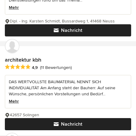
Dienstleistungen rund um das Thema...
Mehr
Dipl. - Ing. Karsten Schmidt, Bussardweg 1, 41468 Neuss
Nachricht
architektur kbh
Durchschnittliche Bewertung: 4.9 von 5 Sternen
4,9
(11 Bewertungen)
DAS WERTVOLLSTE BAUMATERIAL NENNT SICH
INDIVIDUALITÄT Am Anfang steht der Bauherr. Auf seine
Wünsche, persönlichen Vorstellungen und Bedürf...
Mehr
42657 Solingen
Nachricht