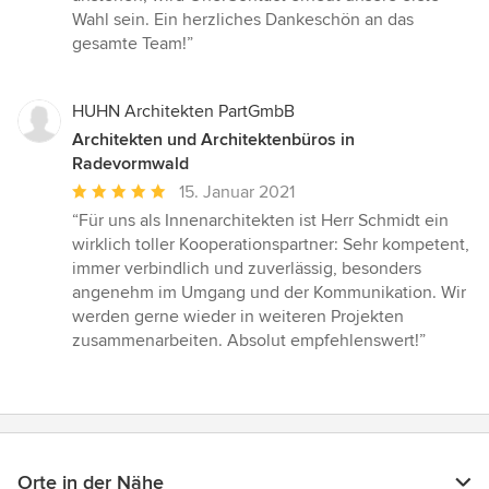
Wahl sein. Ein herzliches Dankeschön an das
gesamte Team!”
HUHN Architekten PartGmbB
Architekten und Architektenbüros in
Radevormwald
Durchschnittliche
15. Januar 2021
Bewertung:
“Für uns als Innenarchitekten ist Herr Schmidt ein
5
wirklich toller Kooperationspartner: Sehr kompetent,
von
immer verbindlich und zuverlässig, besonders
5
angenehm im Umgang und der Kommunikation. Wir
Sternen
werden gerne wieder in weiteren Projekten
zusammenarbeiten. Absolut empfehlenswert!”
Orte in der Nähe