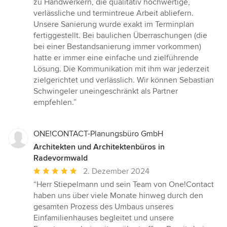
zu Handwerkern, die qualitativ hochwertige,
verlässliche und termintreue Arbeit abliefern.
Unsere Sanierung wurde exakt im Terminplan
fertiggestellt. Bei baulichen Überraschungen (die
bei einer Bestandsanierung immer vorkommen)
hatte er immer eine einfache und zielführende
Lösung. Die Kommunikation mit ihm war jederzeit
zielgerichtet und verlässlich. Wir können Sebastian
Schwingeler uneingeschränkt als Partner
empfehlen.”
ONE!CONTACT-Planungsbüro GmbH
Architekten und Architektenbüros in
Radevormwald
Durchschnittliche
2. Dezember 2024
Bewertung:
“Herr Stiepelmann und sein Team von One!Contact
5
haben uns über viele Monate hinweg durch den
von
gesamten Prozess des Umbaus unseres
5
Einfamilienhauses begleitet und unsere
Sternen