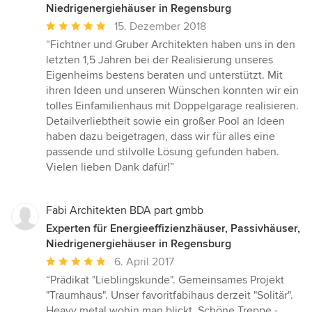
Niedrigenergiehäuser in Regensburg
Durchschnittliche
15. Dezember 2018
Bewertung:
“Fichtner und Gruber Architekten haben uns in den
5
letzten 1,5 Jahren bei der Realisierung unseres
von
Eigenheims bestens beraten und unterstützt. Mit
5
ihren Ideen und unseren Wünschen konnten wir ein
Sternen
tolles Einfamilienhaus mit Doppelgarage realisieren.
Detailverliebtheit sowie ein großer Pool an Ideen
haben dazu beigetragen, dass wir für alles eine
passende und stilvolle Lösung gefunden haben.
Vielen lieben Dank dafür!”
Fabi Architekten BDA part gmbb
Experten für Energieeffizienzhäuser, Passivhäuser,
Niedrigenergiehäuser in Regensburg
Durchschnittliche
6. April 2017
Bewertung:
“Prädikat "Lieblingskunde". Gemeinsames Projekt
5
"Traumhaus". Unser favoritfabihaus derzeit "Solitär".
von
Heavy metal wohin man blickt. Schöne Treppe -