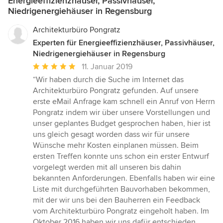
Energieeffizienzhäuser, Passivhäuser,
Niedrigenergiehäuser in Regensburg
Architekturbüro Pongratz
Experten für Energieeffizienzhäuser, Passivhäuser,
Niedrigenergiehäuser in Regensburg
Durchschnittliche
11. Januar 2019
Bewertung:
“Wir haben durch die Suche im Internet das
5
Architekturbüro Pongratz gefunden. Auf unsere
von
erste eMail Anfrage kam schnell ein Anruf von Herrn
5
Pongratz indem wir über unsere Vorstellungen und
Sternen
unser geplantes Budget gesprochen haben, hier ist
uns gleich gesagt worden dass wir für unsere
Wünsche mehr Kosten einplanen müssen. Beim
ersten Treffen konnte uns schon ein erster Entwurf
vorgelegt werden mit all unseren bis dahin
bekannten Anforderungen. Ebenfalls haben wir eine
Liste mit durchgeführten Bauvorhaben bekommen,
mit der wir uns bei den Bauherren ein Feedback
vom Architekturbüro Pongratz eingeholt haben. Im
Oktober 2016 haben wir uns dafür entschieden