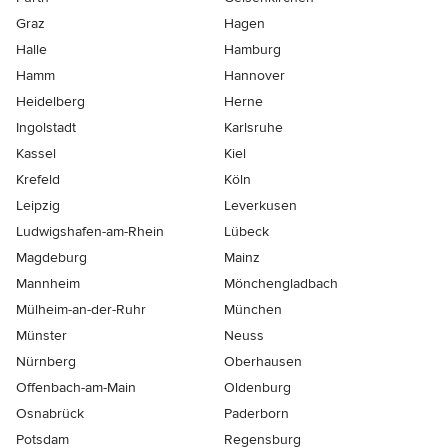
Graz
Hagen
Halle
Hamburg
Hamm
Hannover
Heidelberg
Herne
Ingolstadt
Karlsruhe
Kassel
Kiel
Krefeld
Köln
Leipzig
Leverkusen
Ludwigshafen-am-Rhein
Lübeck
Magdeburg
Mainz
Mannheim
Mönchen­gladbach
Mülheim-an-der-Ruhr
München
Münster
Neuss
Nürnberg
Oberhausen
Offenbach-am-Main
Oldenburg
Osnabrück
Paderborn
Potsdam
Regensburg