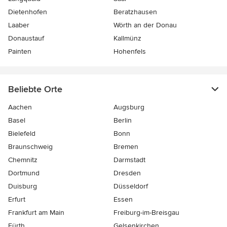
Dietenhofen
Beratzhausen
Laaber
Wörth an der Donau
Donaustauf
Kallmünz
Painten
Hohenfels
Beliebte Orte
Aachen
Augsburg
Basel
Berlin
Bielefeld
Bonn
Braunschweig
Bremen
Chemnitz
Darmstadt
Dortmund
Dresden
Duisburg
Düsseldorf
Erfurt
Essen
Frankfurt am Main
Freiburg-im-Breisgau
Fürth
Gelsenkirchen