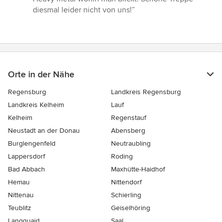
5
diesmal leider nicht von uns!”
Sternen
Orte in der Nähe
Regensburg
Landkreis Regensburg
Landkreis Kelheim
Lauf
Kelheim
Regenstauf
Neustadt an der Donau
Abensberg
Burglengenfeld
Neutraubling
Lappersdorf
Roding
Bad Abbach
Maxhütte-Haidhof
Hemau
Nittendorf
Nittenau
Schierling
Teublitz
Geiselhöring
Langquaid
Saal