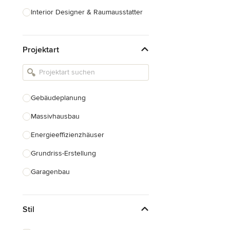
Interior Designer & Raumausstatter
Küchenplanung
Projektart
Landschaftsarchitekten
Armaturen & Sanitärbedarf
Beleuchtung
Gebäudeplanung
Einbauschränke
Massivhausbau
Alle anzeigen
Energieeffizienzhäuser
Grundriss-Erstellung
Garagenbau
Nachhaltiges Bauen
Stil
Baudenkmalpflege
Hausanbau