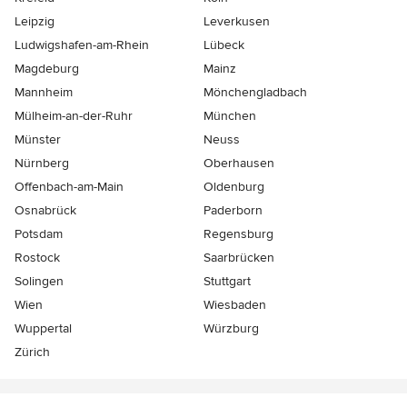
Leipzig
Leverkusen
Ludwigshafen-am-Rhein
Lübeck
Magdeburg
Mainz
Mannheim
Mönchen­gladbach
Mülheim-an-der-Ruhr
München
Münster
Neuss
Nürnberg
Oberhausen
Offenbach-am-Main
Oldenburg
Osnabrück
Paderborn
Potsdam
Regensburg
Rostock
Saarbrücken
Solingen
Stuttgart
Wien
Wiesbaden
Wuppertal
Würzburg
Zürich