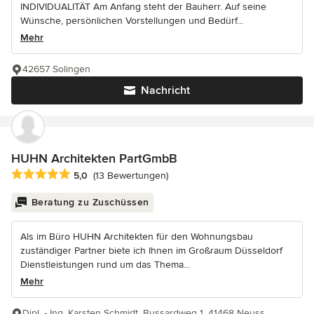
INDIVIDUALITÄT Am Anfang steht der Bauherr. Auf seine
Wünsche, persönlichen Vorstellungen und Bedürf...
Mehr
42657 Solingen
Nachricht
HUHN Architekten PartGmbB
Durchschnittliche Bewertung: 5 von 5 Sternen
5,0
(13 Bewertungen)
Beratung zu Zuschüssen
Als im Büro HUHN Architekten für den Wohnungsbau
zuständiger Partner biete ich Ihnen im Großraum Düsseldorf
Dienstleistungen rund um das Thema...
Mehr
Dipl. - Ing. Karsten Schmidt, Bussardweg 1, 41468 Neuss