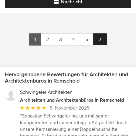
Nachricht
1
2
3
4
5
Hervorgehobene Bewertungen für Architekten und
Architektenbüros in Remscheid
Schwingeler Architekten
Architekten und Architektenbüros in Remscheid
Durchschnittliche
5. November 2025
Bewertung:
“Sebastian Schwingeler hat uns mit seiner
5
kompetenten und immer ruhigen Art perfekt durch
von
unsere Kernsanierung einer Doppelhaushälfte
5