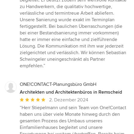
begleitet. Er besitzt zudem sehr wertvolle Kontakte
Sternen
zu Handwerkern, die qualitativ hochwertige,
verlässliche und termintreue Arbeit abliefern.
Unsere Sanierung wurde exakt im Terminplan
fertiggestellt. Bei baulichen Überraschungen (die
bei einer Bestandsanierung immer vorkommen)
hatte er immer eine einfache und zielführende
Lösung. Die Kommunikation mit ihm war jederzeit
zielgerichtet und verlässlich. Wir können Sebastian
Schwingeler uneingeschränkt als Partner
empfehlen.”
ONE!CONTACT-Planungsbüro GmbH
Architekten und Architektenbüros in Remscheid
Durchschnittliche
2. Dezember 2024
Bewertung:
“Herr Stiepelmann und sein Team von One!Contact
5
haben uns über viele Monate hinweg durch den
von
gesamten Prozess des Umbaus unseres
5
Einfamilienhauses begleitet und unsere
Sternen