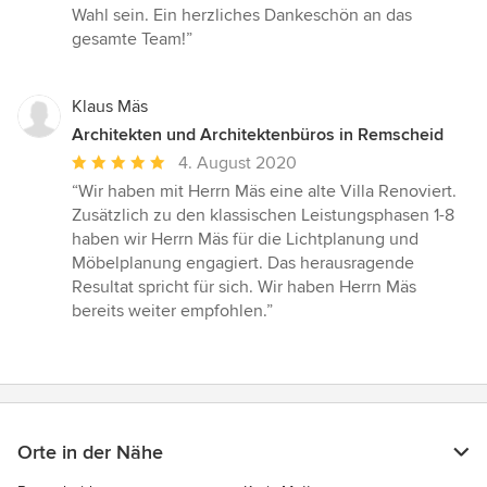
Wahl sein. Ein herzliches Dankeschön an das
gesamte Team!”
Klaus Mäs
Architekten und Architektenbüros in Remscheid
Durchschnittliche
4. August 2020
Bewertung:
“Wir haben mit Herrn Mäs eine alte Villa Renoviert.
5
Zusätzlich zu den klassischen Leistungsphasen 1-8
von
haben wir Herrn Mäs für die Lichtplanung und
5
Möbelplanung engagiert. Das herausragende
Sternen
Resultat spricht für sich. Wir haben Herrn Mäs
bereits weiter empfohlen.”
Orte in der Nähe