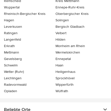
Remscheid
Kreis Mettmann
Wuppertal
Ennepe-Ruhr-Kreis
Rheinisch-Bergischer Kreis
Oberbergischer Kreis
Hagen
Solingen
Leverkusen
Bergisch Gladbach
Ratingen
Velbert
Langenfeld
Hilden
Erkrath
Monheim am Rhein
Mettmann
Wermelskirchen
Gevelsberg
Ennepetal
Schwelm
Haan
Wetter (Ruhr)
Heiligenhaus
Leichlingen
Sprockhövel
Radevormwald
Wipperfürth
Opladen
Wülfrath
Beliebte Orte