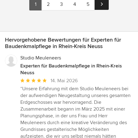
1
2
3
4
5
Hervorgehobene Bewertungen für Experten für
Baudenkmalpflege in Rhein-Kreis Neuss
Studio Meuleneers
Experten für Baudenkmalpflege in Rhein-Kreis
Neuss
Durchschnittliche
14. Mai 2026
Bewertung:
“Unsere Erfahrung mit dem Studio Meuleneers bei
5
der aufwendigen Neugestaltung unseres gesamten
von
Erdgeschosses war hervorragend. Die
5
Zusammenarbeit begann im März 2025 mit einer
Sternen
Planungsphase, in der uns Frau und Herr
Meuleneers durch eine kreative Veränderung des
Grundrisses gestalterische Möglichkeiten
aufzeigten, die wir uns selbst niemals hätten