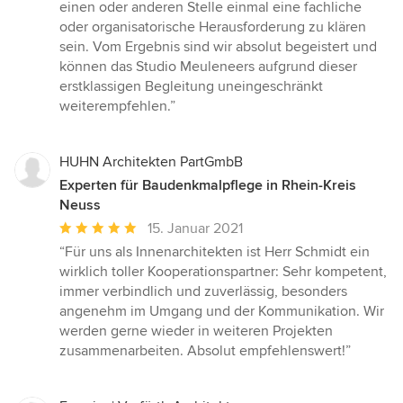
einen oder anderen Stelle einmal eine fachliche
oder organisatorische Herausforderung zu klären
sein. Vom Ergebnis sind wir absolut begeistert und
können das Studio Meuleneers aufgrund dieser
erstklassigen Begleitung uneingeschränkt
weiterempfehlen.”
HUHN Architekten PartGmbB
Experten für Baudenkmalpflege in Rhein-Kreis
Neuss
Durchschnittliche
15. Januar 2021
Bewertung:
“Für uns als Innenarchitekten ist Herr Schmidt ein
5
wirklich toller Kooperationspartner: Sehr kompetent,
von
immer verbindlich und zuverlässig, besonders
5
angenehm im Umgang und der Kommunikation. Wir
Sternen
werden gerne wieder in weiteren Projekten
zusammenarbeiten. Absolut empfehlenswert!”