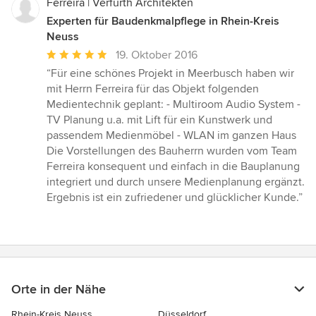
Ferreira | Verfürth Architekten
Experten für Baudenkmalpflege in Rhein-Kreis
Neuss
Durchschnittliche
19. Oktober 2016
Bewertung:
“Für eine schönes Projekt in Meerbusch haben wir
5
mit Herrn Ferreira für das Objekt folgenden
von
Medientechnik geplant: - Multiroom Audio System -
5
TV Planung u.a. mit Lift für ein Kunstwerk und
Sternen
passendem Medienmöbel - WLAN im ganzen Haus
Die Vorstellungen des Bauherrn wurden vom Team
Ferreira konsequent und einfach in die Bauplanung
integriert und durch unsere Medienplanung ergänzt.
Ergebnis ist ein zufriedener und glücklicher Kunde.”
Orte in der Nähe
Rhein-Kreis Neuss
Düsseldorf