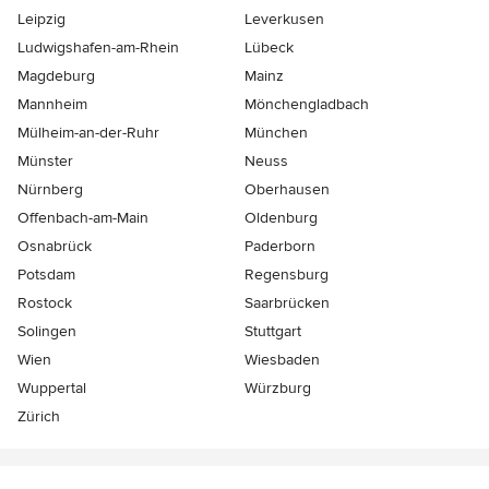
Leipzig
Leverkusen
Ludwigshafen-am-Rhein
Lübeck
Magdeburg
Mainz
Mannheim
Mönchen­gladbach
Mülheim-an-der-Ruhr
München
Münster
Neuss
Nürnberg
Oberhausen
Offenbach-am-Main
Oldenburg
Osnabrück
Paderborn
Potsdam
Regensburg
Rostock
Saarbrücken
Solingen
Stuttgart
Wien
Wiesbaden
Wuppertal
Würzburg
Zürich