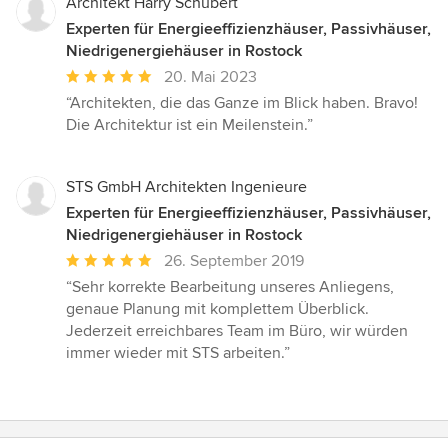
Architekt Harry Schubert
Experten für Energieeffizienzhäuser, Passivhäuser,
Niedrigenergiehäuser in Rostock
Durchschnittliche
20. Mai 2023
Bewertung:
“Architekten, die das Ganze im Blick haben. Bravo!
5
Die Architektur ist ein Meilenstein.”
von
5
Sternen
STS GmbH Architekten Ingenieure
Experten für Energieeffizienzhäuser, Passivhäuser,
Niedrigenergiehäuser in Rostock
Durchschnittliche
26. September 2019
Bewertung:
“Sehr korrekte Bearbeitung unseres Anliegens,
5
genaue Planung mit komplettem Überblick.
von
Jederzeit erreichbares Team im Büro, wir würden
5
immer wieder mit STS arbeiten.”
Sternen