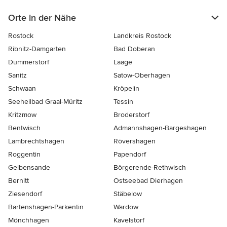
Orte in der Nähe
Rostock
Landkreis Rostock
Ribnitz-Damgarten
Bad Doberan
Dummerstorf
Laage
Sanitz
Satow-Oberhagen
Schwaan
Kröpelin
Seeheilbad Graal-Müritz
Tessin
Kritzmow
Broderstorf
Bentwisch
Admannshagen-Bargeshagen
Lambrechtshagen
Rövershagen
Roggentin
Papendorf
Gelbensande
Börgerende-Rethwisch
Bernitt
Ostseebad Dierhagen
Ziesendorf
Stäbelow
Bartenshagen-Parkentin
Wardow
Mönchhagen
Kavelstorf