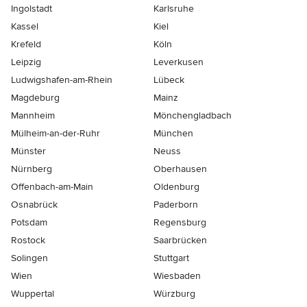
Ingolstadt
Karlsruhe
Kassel
Kiel
Krefeld
Köln
Leipzig
Leverkusen
Ludwigshafen-am-Rhein
Lübeck
Magdeburg
Mainz
Mannheim
Mönchen­gladbach
Mülheim-an-der-Ruhr
München
Münster
Neuss
Nürnberg
Oberhausen
Offenbach-am-Main
Oldenburg
Osnabrück
Paderborn
Potsdam
Regensburg
Rostock
Saarbrücken
Solingen
Stuttgart
Wien
Wiesbaden
Wuppertal
Würzburg