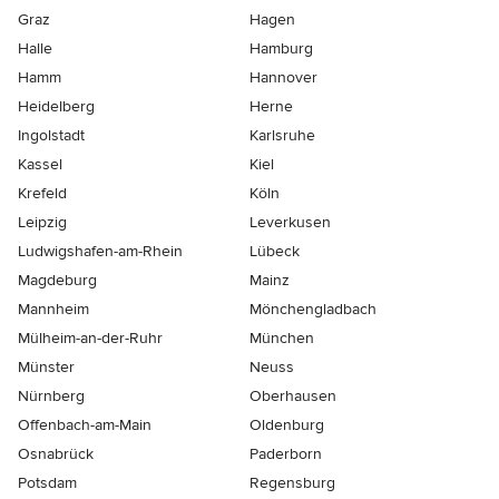
Graz
Hagen
Halle
Hamburg
Hamm
Hannover
Heidelberg
Herne
Ingolstadt
Karlsruhe
Kassel
Kiel
Krefeld
Köln
Leipzig
Leverkusen
Ludwigshafen-am-Rhein
Lübeck
Magdeburg
Mainz
Mannheim
Mönchen­gladbach
Mülheim-an-der-Ruhr
München
Münster
Neuss
Nürnberg
Oberhausen
Offenbach-am-Main
Oldenburg
Osnabrück
Paderborn
Potsdam
Regensburg