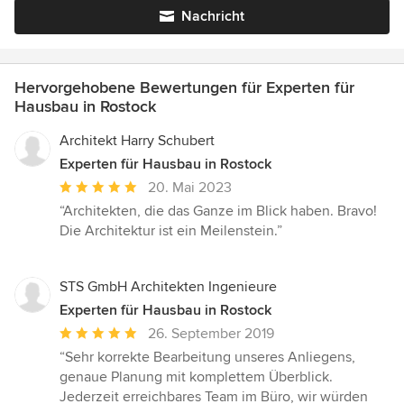
Nachricht
Hervorgehobene Bewertungen für Experten für
Hausbau in Rostock
Architekt Harry Schubert
Experten für Hausbau in Rostock
Durchschnittliche
20. Mai 2023
Bewertung:
“Architekten, die das Ganze im Blick haben. Bravo!
5
Die Architektur ist ein Meilenstein.”
von
5
Sternen
STS GmbH Architekten Ingenieure
Experten für Hausbau in Rostock
Durchschnittliche
26. September 2019
Bewertung:
“Sehr korrekte Bearbeitung unseres Anliegens,
5
genaue Planung mit komplettem Überblick.
von
Jederzeit erreichbares Team im Büro, wir würden