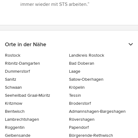
5
immer wieder mit STS arbeiten.”
Sternen
Orte in der Nähe
Rostock
Landkreis Rostock
Ribnitz-Damgarten
Bad Doberan
Dummerstorf
Laage
Sanitz
Satow-Oberhagen
Schwaan
Kröpelin
Seeheilbad Graal-Müritz
Tessin
Kritzmow
Broderstorf
Bentwisch
Admannshagen-Bargeshagen
Lambrechtshagen
Rövershagen
Roggentin
Papendorf
Gelbensande
Börgerende-Rethwisch