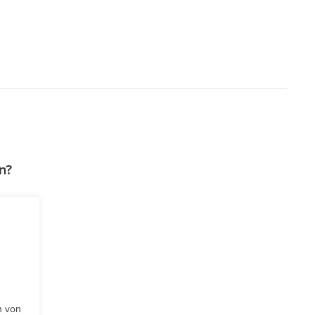
n?
n von