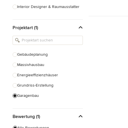
Interior Designer & Raumausstatter
Küchenplanung
Projektart (1)
Landschaftsarchitekten
Armaturen & Sanitärbedarf
Beleuchtung
Gebäudeplanung
Einbauschränke
Massivhausbau
Alle anzeigen
Energieeffizienzhäuser
Grundriss-Erstellung
Garagenbau
Nachhaltiges Bauen
Bewertung (1)
Baudenkmalpflege
Hausanbau
Alle Bewertungen