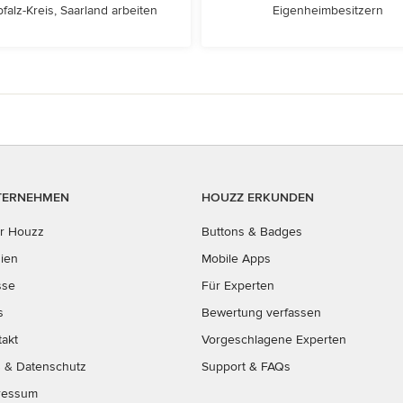
falz-Kreis, Saarland arbeiten
Eigenheimbesitzern
TERNEHMEN
HOUZZ ERKUNDEN
r Houzz
Buttons & Badges
ien
Mobile Apps
sse
Für Experten
s
Bewertung verfassen
takt
Vorgeschlagene Experten
B
&
Datenschutz
Support & FAQs
ressum