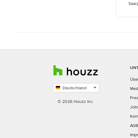
Saarp
UN
Übe
Deutschland
Med
Land
Pre
auswählen
© 2026 Houzz Inc.
Job
Kon
AG
Imp