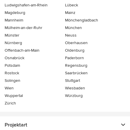
Ludwigshafen-am-Rhein
Lübeck
Magdeburg
Mainz
Mannheim
Mönchen­gladbach
Mülheim-an-der-Ruhr
München
Münster
Neuss
Nürnberg
Oberhausen
Offenbach-am-Main
Oldenburg
Osnabrück
Paderborn
Potsdam
Regensburg
Rostock
Saarbrücken
Solingen
Stuttgart
Wien
Wiesbaden
Wuppertal
Würzburg
Zürich
Projektart