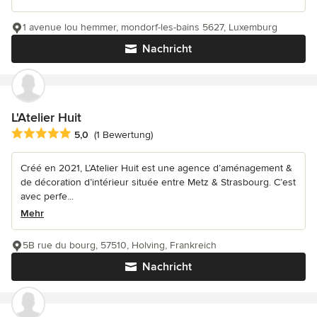
1 avenue lou hemmer, mondorf-les-bains 5627, Luxemburg
Nachricht
L'Atelier Huit
Durchschnittliche Bewertung: 5 von 5 Sternen
5,0
(1 Bewertung)
Créé en 2021, L’Atelier Huit est une agence d’aménagement &
de décoration d’intérieur située entre Metz & Strasbourg. C’est
avec perfe...
Mehr
5B rue du bourg, 57510, Holving, Frankreich
Nachricht