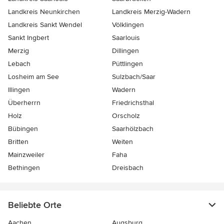
Landkreis Neunkirchen
Landkreis Merzig-Wadern
Landkreis Sankt Wendel
Völklingen
Sankt Ingbert
Saarlouis
Merzig
Dillingen
Lebach
Püttlingen
Losheim am See
Sulzbach/Saar
Illingen
Wadern
Überherrn
Friedrichsthal
Holz
Orscholz
Bübingen
Saarhölzbach
Britten
Weiten
Mainzweiler
Faha
Bethingen
Dreisbach
Beliebte Orte
Aachen
Augsburg