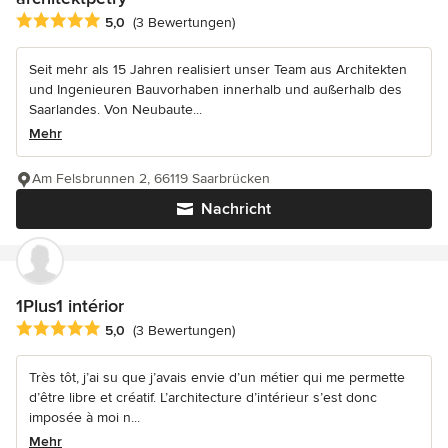
Durchschnittliche Bewertung: 5 von 5 Sternen
5,0
(3 Bewertungen)
Seit mehr als 15 Jahren realisiert unser Team aus Architekten
und Ingenieuren Bauvorhaben innerhalb und außerhalb des
Saarlandes. Von Neubaute...
Mehr
Am Felsbrunnen 2, 66119 Saarbrücken
Nachricht
1Plus1 intérior
Durchschnittliche Bewertung: 5 von 5 Sternen
5,0
(3 Bewertungen)
Très tôt, j’ai su que j’avais envie d’un métier qui me permette
d’être libre et créatif. L’architecture d’intérieur s’est donc
imposée à moi n...
Mehr