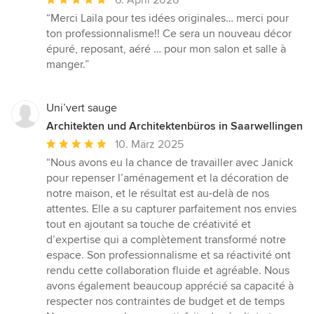
Bewertung:
“Merci Laila pour tes idées originales… merci pour
5
ton professionnalisme!! Ce sera un nouveau décor
von
épuré, reposant, aéré … pour mon salon et salle à
5
manger.”
Sternen
Uni’vert sauge
Architekten und Architektenbüros in Saarwellingen
Durchschnittliche
10. März 2025
Bewertung:
“Nous avons eu la chance de travailler avec Janick
5
pour repenser l’aménagement et la décoration de
von
notre maison, et le résultat est au-delà de nos
5
attentes. Elle a su capturer parfaitement nos envies
Sternen
tout en ajoutant sa touche de créativité et
d’expertise qui a complètement transformé notre
espace. Son professionnalisme et sa réactivité ont
rendu cette collaboration fluide et agréable. Nous
avons également beaucoup apprécié sa capacité à
respecter nos contraintes de budget et de temps