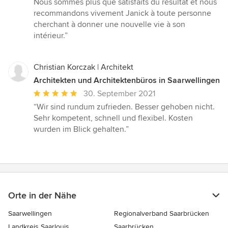
Nous sommes plus que satisfaits du résultat et nous
recommandons vivement Janick à toute personne
cherchant à donner une nouvelle vie à son
intérieur.”
Christian Korczak | Architekt
Architekten und Architektenbüros in Saarwellingen
Durchschnittliche
30. September 2021
Bewertung:
“Wir sind rundum zufrieden. Besser gehoben nicht.
5
Sehr kompetent, schnell und flexibel. Kosten
von
wurden im Blick gehalten.”
5
Sternen
Orte in der Nähe
Saarwellingen
Regionalverband Saarbrücken
Landkreis Saarlouis
Saarbrücken