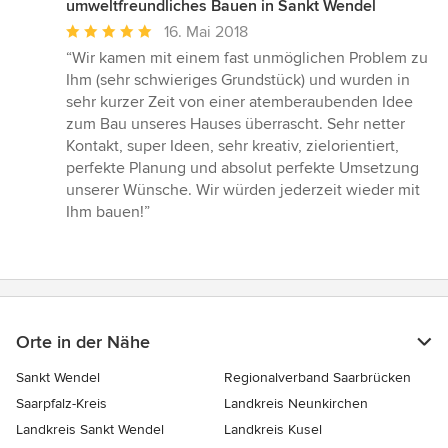
umweltfreundliches Bauen in Sankt Wendel
Durchschnittliche
16. Mai 2018
Bewertung:
“Wir kamen mit einem fast unmöglichen Problem zu
5
Ihm (sehr schwieriges Grundstück) und wurden in
von
sehr kurzer Zeit von einer atemberaubenden Idee
5
zum Bau unseres Hauses überrascht. Sehr netter
Sternen
Kontakt, super Ideen, sehr kreativ, zielorientiert,
perfekte Planung und absolut perfekte Umsetzung
unserer Wünsche. Wir würden jederzeit wieder mit
Ihm bauen!”
Orte in der Nähe
Sankt Wendel
Regionalverband Saarbrücken
Saarpfalz-Kreis
Landkreis Neunkirchen
Landkreis Sankt Wendel
Landkreis Kusel