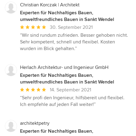
Christian Korczak | Architekt
Experten für Nachhaltiges Bauen,
umweltfreundliches Bauen in Sankt Wendel
Durchschnittliche
30. September 2021
Bewertung:
“Wir sind rundum zufrieden. Besser gehoben nicht.
5
Sehr kompetent, schnell und flexibel. Kosten
von
wurden im Blick gehalten.”
5
Sternen
Herlach Architektur- und Ingenieur GmbH
Experten für Nachhaltiges Bauen,
umweltfreundliches Bauen in Sankt Wendel
Durchschnittliche
14. September 2021
Bewertung:
“Sehr profi den Ingenieur, hilfsbereit und flexibel.
5
Ich empfehle auf jeden Fall weiter!”
von
5
Sternen
architektpetry
Experten für Nachhaltiges Bauen,