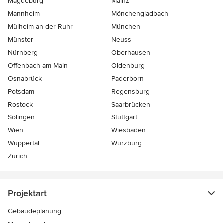
Magdeburg
Mainz
Mannheim
Mönchen­gladbach
Mülheim-an-der-Ruhr
München
Münster
Neuss
Nürnberg
Oberhausen
Offenbach-am-Main
Oldenburg
Osnabrück
Paderborn
Potsdam
Regensburg
Rostock
Saarbrücken
Solingen
Stuttgart
Wien
Wiesbaden
Wuppertal
Würzburg
Zürich
Projektart
Gebäudeplanung