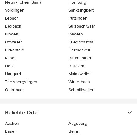
Neunkirchen (Saar)
Homburg
Völklingen
Sankt Ingbert
Lebach
Püttlingen
Bexbach
Sulzbach/Saar
Illingen
Wadern
Ottweiler
Friedrichsthal
Birkenfeld
Hermeskeil
Küsel
Baumholder
Holz
Brücken
Hangard
Mainzweiler
Theisbergstegen
Winterbach
Quirnbach
Schmittweiler
Beliebte Orte
Aachen
Augsburg
Basel
Berlin