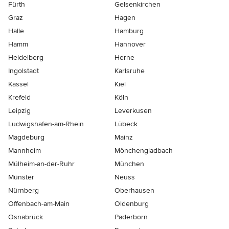
Fürth
Gelsenkirchen
Graz
Hagen
Halle
Hamburg
Hamm
Hannover
Heidelberg
Herne
Ingolstadt
Karlsruhe
Kassel
Kiel
Krefeld
Köln
Leipzig
Leverkusen
Ludwigshafen-am-Rhein
Lübeck
Magdeburg
Mainz
Mannheim
Mönchen­gladbach
Mülheim-an-der-Ruhr
München
Münster
Neuss
Nürnberg
Oberhausen
Offenbach-am-Main
Oldenburg
Osnabrück
Paderborn