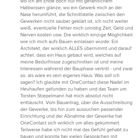
wo ich am Ende doch nur mit gefährlichem
Sternen
Halbwissen glänze, wo ein Gewerk mich an der
Nase herumführt, die Schnittstelle zwischen den
Gewerken nicht sauber geklärt ist, ich nicht weiter
weiß, eventuelle Fehler mich unnötig Zeit, Geld und
Nerven kosten usw. Die wirklich einzige Möglichkeit
wie ich mich aufs Bauen einlassen würde: Ein
Architekt, der wirklich ALLES übernimmt und darauf
achtet, dass ein Haus gebaut wird, welches auf
meine Bedürfnisse zugeschnitten ist und meine
Interessen während der Bauphase vertritt - und zwar
so, als wäre es sein eigenes Haus. Was soll ich
sagen? Ich glaubte mit OneContact diese Nadel im
Heuhaufen gefunden zu haben und das Team um
Torsten Stiepelmann hat mich absolut nicht
enttäuscht. Vom Bauantrag, über die Ausschreibung
der Gewerke, bis hin zum aussuchen passender
Einrichtung und der Abnahme der Gewerke hat
OneContact sich wirklich um alles gekümmert.
Teilweise habe ich nicht mal das Gefühl gehabt zu
bauen und konnte bei vielen Gesprächen mit