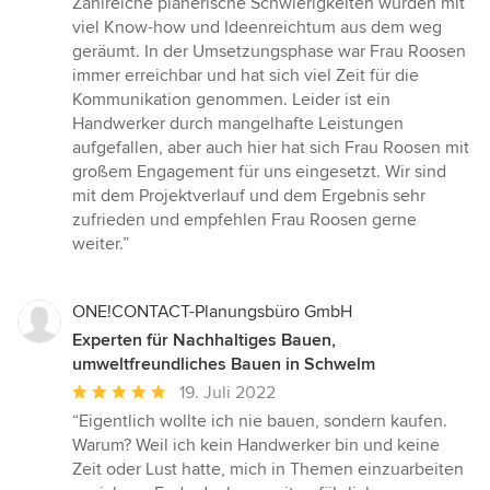
Zahlreiche planerische Schwierigkeiten wurden mit
viel Know-how und Ideenreichtum aus dem weg
geräumt. In der Umsetzungsphase war Frau Roosen
immer erreichbar und hat sich viel Zeit für die
Kommunikation genommen. Leider ist ein
Handwerker durch mangelhafte Leistungen
aufgefallen, aber auch hier hat sich Frau Roosen mit
großem Engagement für uns eingesetzt. Wir sind
mit dem Projektverlauf und dem Ergebnis sehr
zufrieden und empfehlen Frau Roosen gerne
weiter.”
ONE!CONTACT-Planungsbüro GmbH
Experten für Nachhaltiges Bauen,
umweltfreundliches Bauen in Schwelm
Durchschnittliche
19. Juli 2022
Bewertung:
“Eigentlich wollte ich nie bauen, sondern kaufen.
5
Warum? Weil ich kein Handwerker bin und keine
von
Zeit oder Lust hatte, mich in Themen einzuarbeiten
5