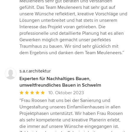
Meuleneers sehr gut beraten und verstanden
Sternen
gefühlt. Das Team Meuleneers hat sehr gut auf
unsere Wünsche reflektiert, kreative Vorschläge und
Lösungen unterbreitet und hat stets in unserem
Interesse das Projekt voran getrieben. Die
professionelle und detaillierte Planung hat es allen
Gewerken möglich gemacht unser perfektes
Traumhaus zu bauen. Wir sind sehr glücklich mit
dem Ergebnis und danken dem Team Meuleneers.”
s.a.r.architektur
Experten für Nachhaltiges Bauen,
umweltfreundliches Bauen in Schwelm
Durchschnittliche
10. Oktober 2023
Bewertung:
“Frau Roosen hat uns bei der Sanierung und
5
Umgestaltung unseres Einfamilienhauses in allen
von
Projektphasen unterstützt. Wir haben Frau Roosen
5
als sehr kompetente und kreative Planerin erlebt,
Sternen
die immer auf unsere Wünsche eingegangen ist.