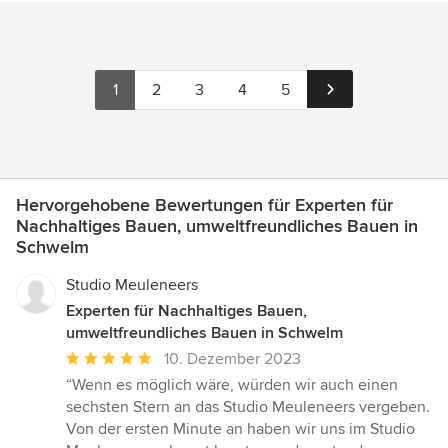
1
2
3
4
5
Hervorgehobene Bewertungen für Experten für
Nachhaltiges Bauen, umweltfreundliches Bauen in
Schwelm
Studio Meuleneers
Experten für Nachhaltiges Bauen,
umweltfreundliches Bauen in Schwelm
Durchschnittliche
10. Dezember 2023
Bewertung:
“Wenn es möglich wäre, würden wir auch einen
5
sechsten Stern an das Studio Meuleneers vergeben.
von
Von der ersten Minute an haben wir uns im Studio
5