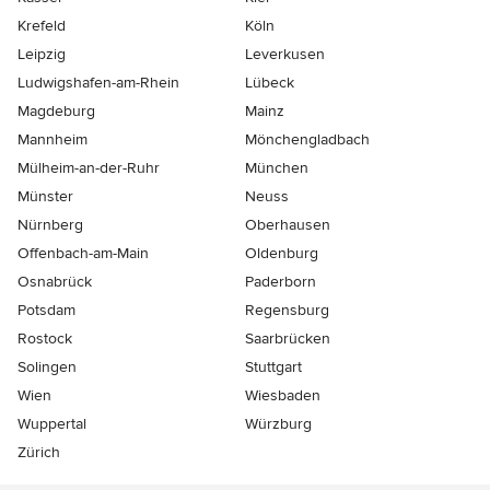
Krefeld
Köln
Leipzig
Leverkusen
Ludwigshafen-am-Rhein
Lübeck
Magdeburg
Mainz
Mannheim
Mönchen­gladbach
Mülheim-an-der-Ruhr
München
Münster
Neuss
Nürnberg
Oberhausen
Offenbach-am-Main
Oldenburg
Osnabrück
Paderborn
Potsdam
Regensburg
Rostock
Saarbrücken
Solingen
Stuttgart
Wien
Wiesbaden
Wuppertal
Würzburg
Zürich