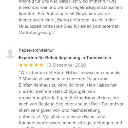
Wichtig für uns war, dass Herr Sied immer für uns
erreichbar war und wir uns regelmäßig austauschen
konnten. Bei Problemen mit Gewerken wurde
immer rasch eine Lösung gefunden. Auch in der
Urlaubszeit hatte Herr Sied für einen kompetenten
Vertreter gesorgt.”
habes-architektur
Experten für Gebäudeplanung in Taunusstein
Durchschnittliche
13. Dezember 2020
Bewertung:
“Wir arbeiten mit Herrn Habes inzwischen mehr als
5
3 Monate zusammen um unseren Traum vom
von
Einfamilienhaus zu verwirklichen. Herr Habes hat
5
uns bei mehreren Besichtigungen von
Sternen
renovierungsbedürftigen Bestandsimmobilen aber
auch von Bauland begleitet und mit Rat / Tat und vor
allem sehr guter Vor- und Nachbereitung
unterstützt. Vor allem die ersten Haus- bzw.
Raumentwürfe waren immer sehr gut gelungen und