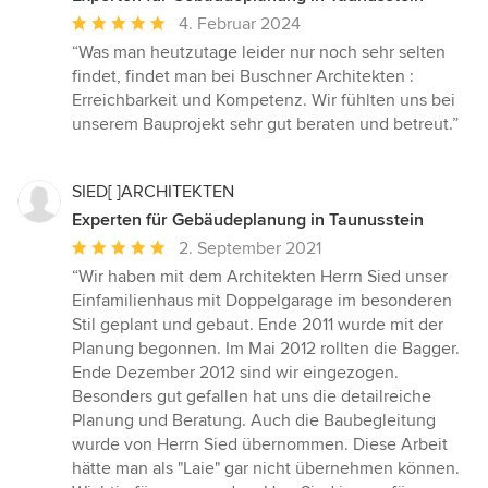
Durchschnittliche
4. Februar 2024
Bewertung:
“Was man heutzutage leider nur noch sehr selten
5
findet, findet man bei Buschner Architekten :
von
Erreichbarkeit und Kompetenz. Wir fühlten uns bei
5
unserem Bauprojekt sehr gut beraten und betreut.”
Sternen
SIED[ ]ARCHITEKTEN
Experten für Gebäudeplanung in Taunusstein
Durchschnittliche
2. September 2021
Bewertung:
“Wir haben mit dem Architekten Herrn Sied unser
5
Einfamilienhaus mit Doppelgarage im besonderen
von
Stil geplant und gebaut. Ende 2011 wurde mit der
5
Planung begonnen. Im Mai 2012 rollten die Bagger.
Sternen
Ende Dezember 2012 sind wir eingezogen.
Besonders gut gefallen hat uns die detailreiche
Planung und Beratung. Auch die Baubegleitung
wurde von Herrn Sied übernommen. Diese Arbeit
hätte man als "Laie" gar nicht übernehmen können.