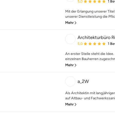
Durchschnittliche Bewe
5,0
1 B
Mit der Erlangung unserer Titel
unserer Dienstleistung die Pfli
Mehr
Architekturbüro 
Durchschnittliche Bewe
5,0
1 B
An erster Stelle steht die Idee.
einzelnen Bauherren zugeschnitt
Mehr
a_2W
Als Architektin mit langjährig
auf Altbau- und Fachwerkssani
Mehr