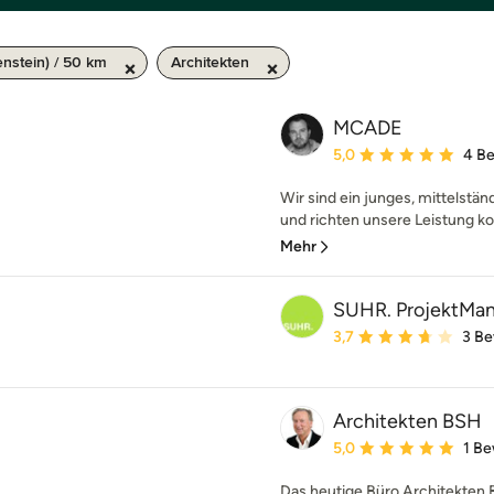
stein) / 50 km
Architekten
MCADE
Durchschnittliche Bewe
5,0
4 B
Wir sind ein junges, mittelstä
und richten unsere Leistung kom
Mehr
SUHR. ProjektMa
Durchschnittliche Bewe
3,7
3 B
Architekten BSH
Durchschnittliche Bewe
5,0
1 B
Das heutige Büro Architekten