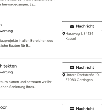
 hervorgegangen. Es...
n
Nachricht
rtung: 5 von 5 Sternen
ewertung
Harzweg 1, 34134
Kassel
Bauprojekte in allen Bereichen des
iche Bauten für B...
hitekten
Nachricht
rtung: 5 von 5 Sternen
ewertung
Untere Dorfstraße 10,
37083 Göttingen
rbüro planen und betreuen wir Ihr
chen Sanierung Ihres...
Moor
Nachricht