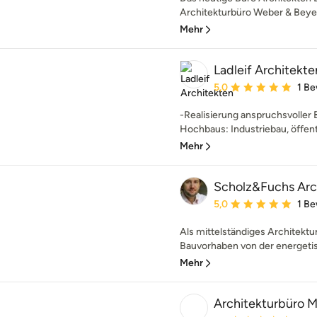
Architekturbüro Weber & Beyer
Mehr
Ladleif Architekte
Durchschnittliche Bewe
5,0
1 B
-Realisierung anspruchsvoller 
Hochbaus: Industriebau, öffentl
Mehr
Scholz&Fuchs Arc
Durchschnittliche Bewe
5,0
1 B
Als mittelständiges Architektu
Bauvorhaben von der energetis
Mehr
Architekturbüro 