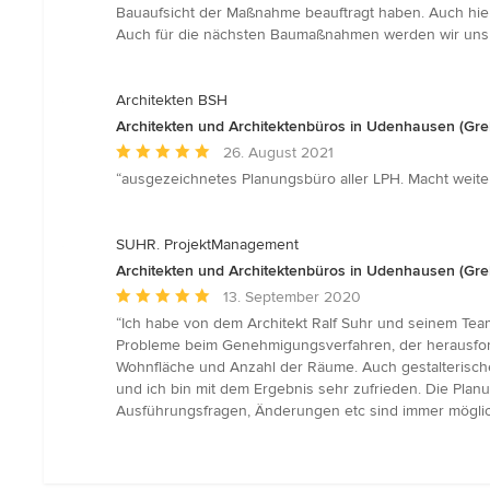
Sternen
Bauaufsicht der Maßnahme beauftragt haben. Auch hier h
Auch für die nächsten Baumaßnahmen werden wir uns 
Architekten BSH
Architekten und Architektenbüros in Udenhausen (Gre
Durchschnittliche
26. August 2021
Bewertung:
“ausgezeichnetes Planungsbüro aller LPH. Macht weite
5
von
5
SUHR. ProjektManagement
Sternen
Architekten und Architektenbüros in Udenhausen (Gre
Durchschnittliche
13. September 2020
Bewertung:
“Ich habe von dem Architekt Ralf Suhr und seinem Te
5
Probleme beim Genehmigungsverfahren, der herausfor
von
Wohnfläche und Anzahl der Räume. Auch gestalterische
5
und ich bin mit dem Ergebnis sehr zufrieden. Die Plan
Sternen
Ausführungsfragen, Änderungen etc sind immer möglich