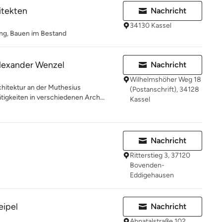
itekten
Nachricht
34130 Kassel
g, Bauen im Bestand
Alexander Wenzel
Nachricht
Wilhelmshöher Weg 18
itektur an der Muthesius
(Postanschrift), 34128
tigkeiten in verschiedenen Arch...
Kassel
Nachricht
Ritterstieg 3, 37120
Bovenden-
Eddigehausen
eipel
Nachricht
Ahnatalstraße 102,