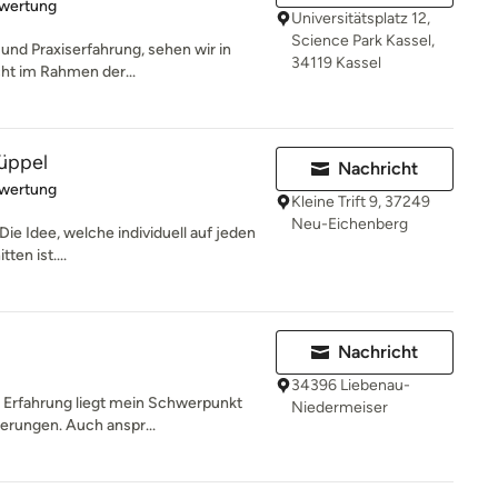
rtung: 5 von 5 Sternen
ewertung
Universitätsplatz 12,
Science Park Kassel,
 und Praxiserfahrung, sehen wir in
34119 Kassel
cht im Rahmen der...
Rüppel
Nachricht
rtung: 5 von 5 Sternen
ewertung
Kleine Trift 9, 37249
Neu-Eichenberg
 Die Idee, welche individuell auf jeden
en ist....
Nachricht
34396 Liebenau-
er Erfahrung liegt mein Schwerpunkt
Niedermeiser
erungen. Auch anspr...