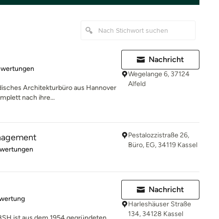
Nachricht
rtung: 5 von 5 Sternen
ewertungen
Wegelange 6, 37124
Alfeld
ndisches Architekturbüro aus Hannover
plett nach ihre...
Pestalozzistraße 26,
nagement
Büro, EG, 34119 Kassel
rtung: 3.7 von 5 Sternen
ewertungen
Nachricht
rtung: 5 von 5 Sternen
ewertung
Harleshäuser Straße
134, 34128 Kassel
 BSH ist aus dem 1954 gegründeten