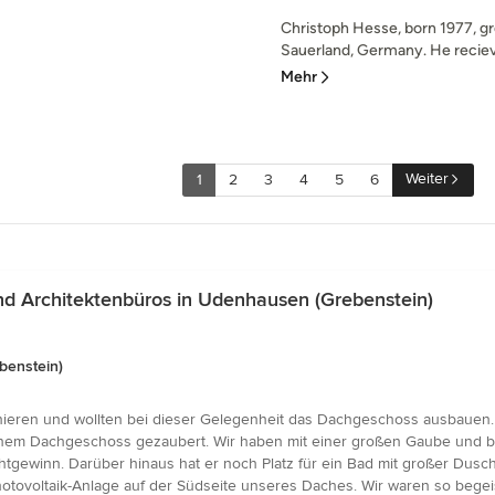
Christoph Hesse, born 1977, gr
Sauerland, Germany. He recieve
Mehr
Weiter
1
2
3
4
5
6
d Architektenbüros in Udenhausen (Grebenstein)
benstein)
ieren und wollten bei dieser Gelegenheit das Dachgeschoss ausbauen. A
einem Dachgeschoss gezaubert. Wir haben mit einer großen Gaube und 
htgewinn. Darüber hinaus hat er noch Platz für ein Bad mit großer Dus
otovoltaik-Anlage auf der Südseite unseres Daches. Wir waren so begeis