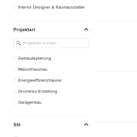
Interior Designer & Raumausstatter
Küchenplanung
Projektart
Landschaftsarchitekten
Armaturen & Sanitärbedarf
Beleuchtung
Gebäudeplanung
Einbauschränke
Massivhausbau
Alle anzeigen
Energieeffizienzhäuser
Grundriss-Erstellung
Garagenbau
Nachhaltiges Bauen
Stil
Baudenkmalpflege
Hausanbau