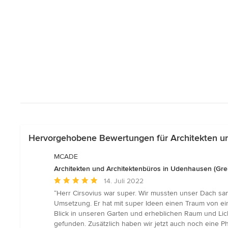
Hervorgehobene Bewertungen für Architekten un
MCADE
Architekten und Architektenbüros in Udenhausen (Gre
Durchschnittliche
14. Juli 2022
Bewertung:
“Herr Cirsovius war super. Wir mussten unser Dach san
5
Umsetzung. Er hat mit super Ideen einen Traum von 
von
Blick in unseren Garten und erheblichen Raum und Lic
5
gefunden. Zusätzlich haben wir jetzt auch noch eine Ph