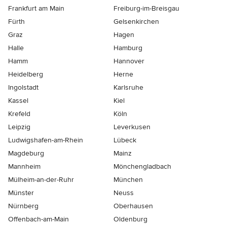
Frankfurt am Main
Freiburg-im-Breisgau
Fürth
Gelsenkirchen
Graz
Hagen
Halle
Hamburg
Hamm
Hannover
Heidelberg
Herne
Ingolstadt
Karlsruhe
Kassel
Kiel
Krefeld
Köln
Leipzig
Leverkusen
Ludwigshafen-am-Rhein
Lübeck
Magdeburg
Mainz
Mannheim
Mönchen­gladbach
Mülheim-an-der-Ruhr
München
Münster
Neuss
Nürnberg
Oberhausen
Offenbach-am-Main
Oldenburg