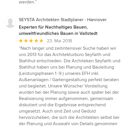
werden.”
SEYSTA Architekten Stadtplaner - Hannover
Experten für Nachhaltiges Bauen,
umweltfreundliches Bauen in Vallstedt
Durchschnittliche
23. Mai 2018
Bewertung:
“Nach langer und zeitintensiver Suche haben wir
5
uns 2013 für das Architekturbüro Seyfarth und
von
Stahlhut entschieden. Die Architeken Seyfarth und
5
Stahlhut haben uns bei Planung und Bauleitung
Sternen
(Leistungsphasen 1 -9 ) unseres EFH inkl.
Außenanlagen / Gartengestaltung perfekt beraten
und begleitet. Unsere Wünsche/ Vorstellung
wurden bei der Planung sowie auch später bei der
Realisierung immer aufgenommen, gemeinsam
diskutiert und die Ergebnisse entsprechend
umgesetzt. Auch sind Zeit und Geduld
hervorzuheben, die sich die Architekten selbst bei
der Planung und Auswahl von Details genommen