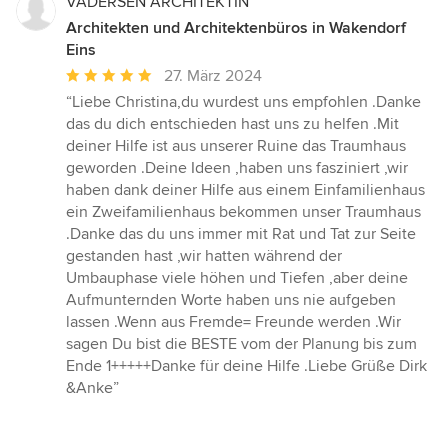
VADERSEN ARCHITEKTIN
Architekten und Architektenbüros in Wakendorf
Eins
Durchschnittliche
27. März 2024
Bewertung:
“Liebe Christina,du wurdest uns empfohlen .Danke
5
das du dich entschieden hast uns zu helfen .Mit
von
deiner Hilfe ist aus unserer Ruine das Traumhaus
5
geworden .Deine Ideen ,haben uns fasziniert ,wir
Sternen
haben dank deiner Hilfe aus einem Einfamilienhaus
ein Zweifamilienhaus bekommen unser Traumhaus
.Danke das du uns immer mit Rat und Tat zur Seite
gestanden hast ,wir hatten während der
Umbauphase viele höhen und Tiefen ,aber deine
Aufmunternden Worte haben uns nie aufgeben
lassen .Wenn aus Fremde= Freunde werden .Wir
sagen Du bist die BESTE vom der Planung bis zum
Ende 1+++++Danke für deine Hilfe .Liebe Grüße Dirk
&Anke”