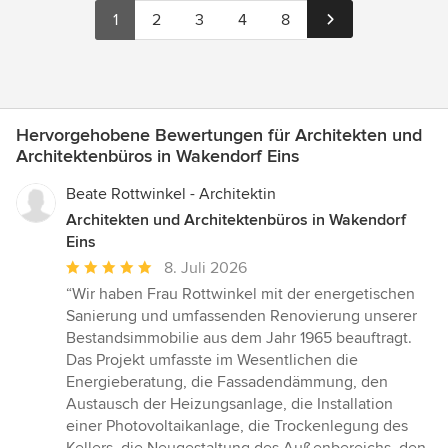
1
2
3
4
8
Hervorgehobene Bewertungen für Architekten und
Architektenbüros in Wakendorf Eins
Beate Rottwinkel - Architektin
Architekten und Architektenbüros in Wakendorf
Eins
Durchschnittliche
8. Juli 2026
Bewertung:
“Wir haben Frau Rottwinkel mit der energetischen
5
Sanierung und umfassenden Renovierung unserer
von
Bestandsimmobilie aus dem Jahr 1965 beauftragt.
5
Das Projekt umfasste im Wesentlichen die
Sternen
Energieberatung, die Fassadendämmung, den
Austausch der Heizungsanlage, die Installation
einer Photovoltaikanlage, die Trockenlegung des