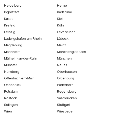
Heidelberg
Herne
Ingolstadt
Karlsruhe
Kassel
Kiel
Krefeld
Köln
Leipzig
Leverkusen
Ludwigshafen-am-Rhein
Lübeck
Magdeburg
Mainz
Mannheim
Mönchen­gladbach
Mülheim-an-der-Ruhr
München
Münster
Neuss
Nürnberg
Oberhausen
Offenbach-am-Main
Oldenburg
Osnabrück
Paderborn
Potsdam
Regensburg
Rostock
Saarbrücken
Solingen
Stuttgart
Wien
Wiesbaden