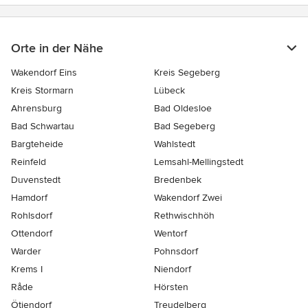
Orte in der Nähe
Wakendorf Eins
Kreis Segeberg
Kreis Stormarn
Lübeck
Ahrensburg
Bad Oldesloe
Bad Schwartau
Bad Segeberg
Bargteheide
Wahlstedt
Reinfeld
Lemsahl-Mellingstedt
Duvenstedt
Bredenbek
Hamdorf
Wakendorf Zwei
Rohlsdorf
Rethwischhöh
Ottendorf
Wentorf
Warder
Pohnsdorf
Krems I
Niendorf
Råde
Hörsten
Ötjendorf
Treudelberg