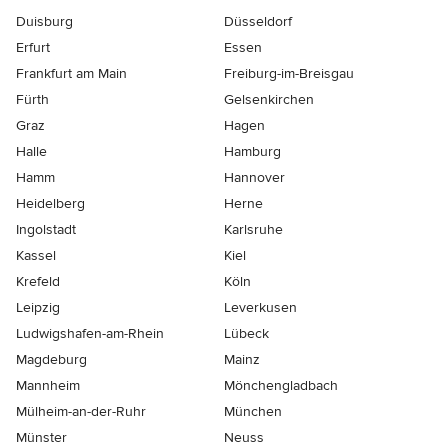
Duisburg
Düsseldorf
Erfurt
Essen
Frankfurt am Main
Freiburg-im-Breisgau
Fürth
Gelsenkirchen
Graz
Hagen
Halle
Hamburg
Hamm
Hannover
Heidelberg
Herne
Ingolstadt
Karlsruhe
Kassel
Kiel
Krefeld
Köln
Leipzig
Leverkusen
Ludwigshafen-am-Rhein
Lübeck
Magdeburg
Mainz
Mannheim
Mönchen­gladbach
Mülheim-an-der-Ruhr
München
Münster
Neuss