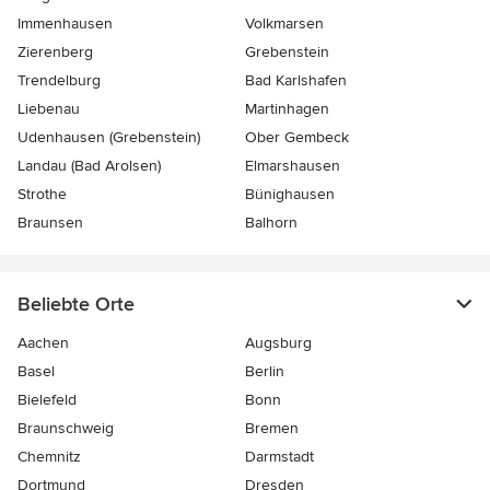
Immenhausen
Volkmarsen
Zierenberg
Grebenstein
Trendelburg
Bad Karlshafen
Liebenau
Martinhagen
Udenhausen (Grebenstein)
Ober Gembeck
Landau (Bad Arolsen)
Elmarshausen
Strothe
Bünighausen
Braunsen
Balhorn
Beliebte Orte
Aachen
Augsburg
Basel
Berlin
Bielefeld
Bonn
Braunschweig
Bremen
Chemnitz
Darmstadt
Dortmund
Dresden